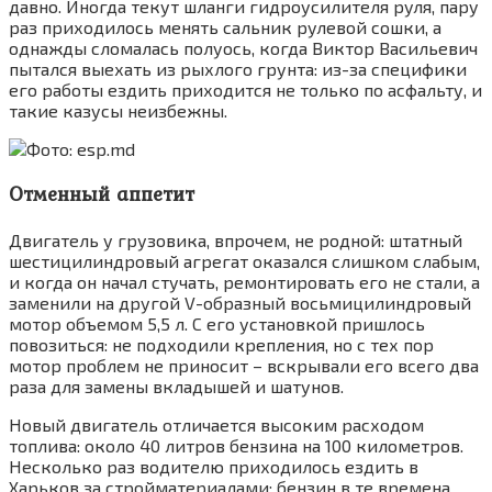
давно. Иногда текут шланги гидроусилителя руля, пару
раз приходилось менять сальник рулевой сошки, а
однажды сломалась полуось, когда Виктор Васильевич
пытался выехать из рыхлого грунта: из-за специфики
его работы ездить приходится не только по асфальту, и
такие казусы неизбежны.
Фото: esp.md
Отменный аппетит
Двигатель у грузовика, впрочем, не родной: штатный
шестицилиндровый агрегат оказался слишком слабым,
и когда он начал стучать, ремонтировать его не стали, а
заменили на другой V-образный восьмицилиндровый
мотор объемом 5,5 л. С его установкой пришлось
повозиться: не подходили крепления, но с тех пор
мотор проблем не приносит – вскрывали его всего два
раза для замены вкладышей и шатунов.
Новый двигатель отличается высоким расходом
топлива: около 40 литров бензина на 100 километров.
Несколько раз водителю приходилось ездить в
Харьков за стройматериалами: бензин в те времена