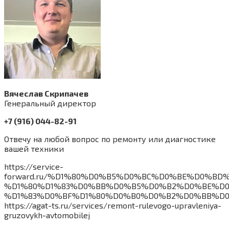
Вячеслав Скрипачев
Генеральный директор
+7 (916) 044-82-91
Отвечу на любой вопрос по ремонту или диагностике
вашей техники
https://service-
forward.ru/%D1%80%D0%B5%D0%BC%D0%BE%D0%BD%
%D1%80%D1%83%D0%BB%D0%B5%D0%B2%D0%BE%D0
%D1%83%D0%BF%D1%80%D0%B0%D0%B2%D0%BB%D0
https://agat-ts.ru/services/remont-rulevogo-upravleniya-
gruzovykh-avtomobilej