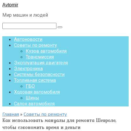
Перейти
Avtomir
к
Мир машин и людей
контенту
Поиск:
Автоновости
Советы по ремонту
Кузов автомобиля
Трансмиссия
Эксплуатация двигателя
Электроника
Системы безопасности
Топливная система
ГБО
Ходовая автомобиля
Шины
Салон автомобиля
Главная
»
Советы по ремонту
Как использовать мануалы для ремонта Шевроле,
чтобы сэкономить время и деньги