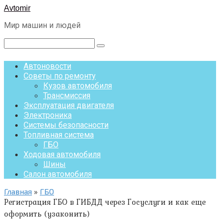
Перейти
Avtomir
к
Мир машин и людей
контенту
Поиск:
Автоновости
Советы по ремонту
Кузов автомобиля
Трансмиссия
Эксплуатация двигателя
Электроника
Системы безопасности
Топливная система
ГБО
Ходовая автомобиля
Шины
Салон автомобиля
Главная
»
ГБО
Регистрация ГБО в ГИБДД через Госуслуги и как еще
оформить (узаконить)