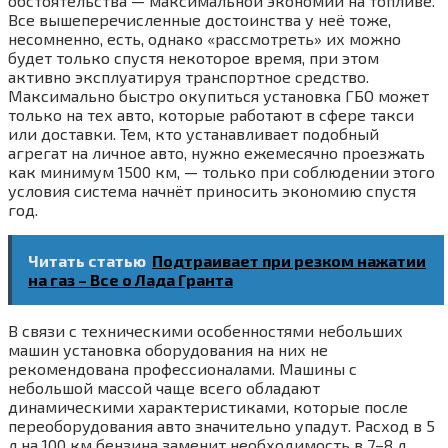
обстоятельства — максимальной экономии на топливе.
Все вышеперечисленные достоинства у неё тоже,
несомненно, есть, однако «рассмотреть» их можно
будет только спустя некоторое время, при этом
активно эксплуатируя транспортное средство.
Максимально быстро окупиться установка ГБО может
только на тех авто, которые работают в сфере такси
или доставки. Тем, кто устанавливает подобный
агрегат на личное авто, нужно ежемесячно проезжать
как минимум 1500 км, — только при соблюдении этого
условия система начнёт приносить экономию спустя
год.
Читать статью
Подтраивает при резком нажатии
на газ – Все о Лада Гранта
В связи с техническими особенностями небольших
машин установка оборудования на них не
рекомендована профессионалами. Машины с
небольшой массой чаще всего обладают
динамическими характеристиками, которые после
переоборудования авто значительно упадут. Расход в 5
л на 100 км бензина заменит необходимость в 7–8 л