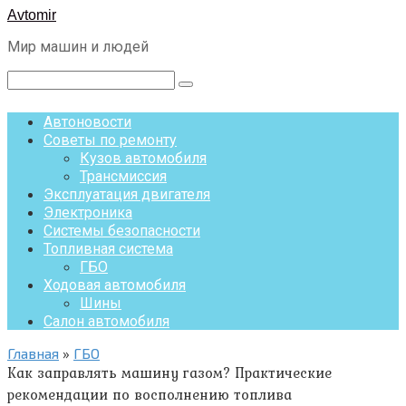
Перейти
Avtomir
к
Мир машин и людей
контенту
Поиск:
Автоновости
Советы по ремонту
Кузов автомобиля
Трансмиссия
Эксплуатация двигателя
Электроника
Системы безопасности
Топливная система
ГБО
Ходовая автомобиля
Шины
Салон автомобиля
Главная
»
ГБО
Как заправлять машину газом? Практические
рекомендации по восполнению топлива