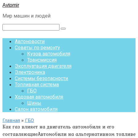
Перейти
Avtomir
к
Мир машин и людей
контенту
Поиск:
Автоновости
Советы по ремонту
Кузов автомобиля
Трансмиссия
Эксплуатация двигателя
Электроника
Системы безопасности
Топливная система
ГБО
Ходовая автомобиля
Шины
Салон автомобиля
Главная
»
ГБО
Как газ влияет на двигатель автомобиля и его
составляющиеАвтомобили на альтернативном топливе