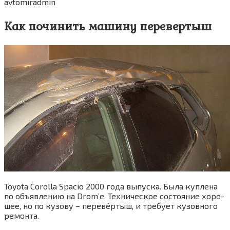
avtomiradmin
Как починить машину перевертыш
Toyota Corolla Spacio 2000 года выпус­ка. Была куп­ле­на
по объ­яв­ле­нию на Drom’е. Тех­ни­че­ское состо­я­ние хоро­
шее, но по кузо­ву – пере­вёр­тыш, и тре­бу­ет кузов­но­го
ремонта.