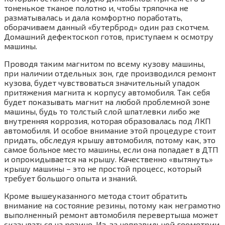
тоненькое тканое полотно и, чтобы тряпочка не
разматывалась и дала комфортно поработать,
оборачиваем данный «бутерброд» один раз скотчем.
Домашний дефектоскоп готов, приступаем к осмотру
машины.
Проводя таким магнитом по всему кузову машины,
при наличии отдельных зон, где производился ремонт
кузова, будет чувствоваться значительный упадок
притяжения магнита к корпусу автомобиля. Так себя
будет показывать магнит на любой проблемной зоне
машины, будь то толстый слой шпатлевки либо же
внутренняя коррозия, которая образовалась под ЛКП
автомобиля. И особое внимание этой процедуре стоит
придать, обследуя крышу автомобиля, потому как, это
самое больное место машины, если она попадает в ДТП
и опрокидывается на крышу. Качественно «вытянуть»
крышу машины – это не простой процесс, который
требует большого опыта и знаний.
Кроме вышеуказанного метода стоит обратить
внимание на состояние резины, потому как неграмотно
выполненный ремонт автомобиля перевертыша может
сказываться на резине. Из-за неправильной геометрии