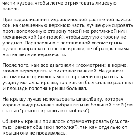
части кузо­ва, что­бы лег­че отрих­то­вать лице­вую
панель.
При надав­ли­ва­нии гид­рав­ли­че­ской рас­тяж­кой наис­ко­
сок, на сме­щён­ную верх­нюю часть, луч­ше фик­си­ро­вать
про­ти­во­по­лож­ную сто­ро­ну такой же рас­тяж­кой или
меха­ни­че­ской (вин­то­вой), что­бы дру­гую сто­ро­ну не
уво­ди­ло. Парал­лель­но с поста­нов­кой «гео­мет­рии»
нуж­но выправ­лять полот­но кры­ши, не обра­щая вни­ма­
ния на мел­кие неровности.
После того, как все диа­го­на­ли «гео­мет­рии» в нор­ме,
мож­но пере­хо­дить к рих­тов­ке пане­лей. На дан­ном
авто­мо­би­ле при­шлось мно­го вре­ме­ни потра­тить на
усад­ку метал­ла кры­ши, так как он был силь­но рас­тя­нут
и пло­щадь полот­на кры­ши большая.
На кры­шу луч­ше исполь­зо­вать шпа­клёв­ку, кото­рая
хоро­шо выдер­жи­ва­ет виб­ра­ции и не боль­шой слой (см.
ста­тью “ремонт кры­ши авто­мо­би­ля”).
Обшив­ку кры­ши при­шлось отре­мон­ти­ро­вать (см. ста­
тью “ремонт обшив­ки потол­ка”), так как отдель­но от
кры­ши она не продавалась.