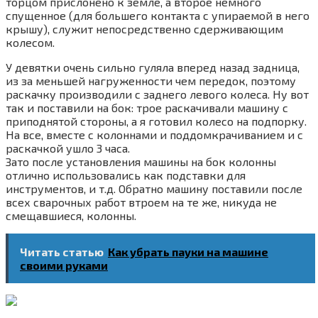
торцом прислонено к земле, а второе немного
спущенное (для большего контакта с упираемой в него
крышу), служит непосредственно сдерживающим
колесом.
У девятки очень сильно гуляла вперед назад задница,
из за меньшей нагруженности чем передок, поэтому
раскачку производили с заднего левого колеса. Ну вот
так и поставили на бок: трое раскачивали машину с
приподнятой стороны, а я готовил колесо на подпорку.
На все, вместе с колоннами и поддомкрачиванием и с
раскачкой ушло 3 часа.
Зато после установления машины на бок колонны
отлично использовались как подставки для
инструментов, и т.д. Обратно машину поставили после
всех сварочных работ втроем на те же, никуда не
смещавшиеся, колонны.
Читать статью
Как убрать пауки на машине
своими руками