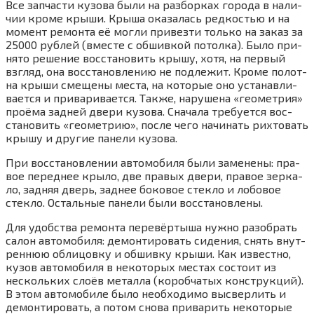
Все зап­ча­сти кузо­ва были на раз­бор­ках горо­да в нали­
чии кро­ме кры­ши. Кры­ша ока­за­лась ред­ко­стью и на
момент ремон­та её мог­ли при­вез­ти толь­ко на заказ за
25000 руб­лей (вме­сте с обшив­кой потол­ка). Было при­
ня­то реше­ние вос­ста­но­вить кры­шу, хотя, на пер­вый
взгляд, она вос­ста­нов­ле­нию не под­ле­жит. Кро­ме полот­
на кры­ши сме­ще­ны места, на кото­рые оно уста­нав­ли­
ва­ет­ся и при­ва­ри­ва­ет­ся. Так­же, нару­ше­на «гео­мет­рия»
про­ёма зад­ней две­ри кузо­ва. Сна­ча­ла тре­бу­ет­ся вос­
ста­но­вить «гео­мет­рию», после чего начи­нать рих­то­вать
кры­шу и дру­гие пане­ли кузова.
При вос­ста­нов­ле­нии авто­мо­би­ля были заме­не­ны: пра­
вое перед­нее кры­ло, две пра­вых две­ри, пра­вое зер­ка­
ло, зад­няя дверь, зад­нее боко­вое стек­ло и лобо­вое
стек­ло. Осталь­ные пане­ли были восстановлены.
Для удоб­ства ремон­та пере­вёр­ты­ша нуж­но разо­брать
салон авто­мо­би­ля: демон­ти­ро­вать сиде­ния, снять внут­
рен­нюю обли­цов­ку и обшив­ку кры­ши. Как извест­но,
кузов авто­мо­би­ля в неко­то­рых местах состо­ит из
несколь­ких сло­ёв метал­ла (короб­ча­тых кон­струк­ций).
В этом авто­мо­би­ле было необ­хо­ди­мо высвер­лить и
демон­ти­ро­вать, а потом сно­ва при­ва­рить неко­то­рые