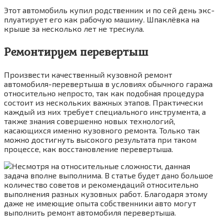
Этот авто­мо­биль купил род­ствен­ник и по сей день экс­
плу­а­ти­ру­ет его как рабо­чую маши­ну. Шпа­клёв­ка на
кры­ше за несколь­ко лет не треснула.
Ремонтируем перевертыш
Произвести качественный кузовной ремонт
автомобиля-перевертыша в условиях обычного гаража
относительно непросто, так как подобная процедура
состоит из нескольких важных этапов. Практически
каждый из них требует специального инструмента, а
также знания совершенно новых технологий,
касающихся именно кузовного ремонта. Только так
можно достигнуть высокого результата при таком
процессе, как восстановление перевертыша.
Несмотря на относительные сложности, данная
задача вполне выполнима. В статье будет дано большое
количество советов и рекомендаций относительно
выполнения разных кузовных работ. Благодаря этому
даже не имеющие опыта собственники авто могут
выполнить ремонт автомобиля перевертыша.