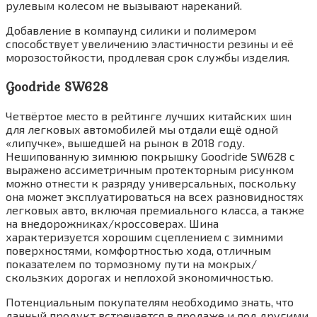
рулевым колесом не вызывают нареканий.
Добавление в компаунд силики и полимером
способствует увеличению эластичности резины и её
морозостойкости, продлевая срок службы изделия.
Goodride SW628
Четвёртое место в рейтинге лучших китайских шин
для легковых автомобилей мы отдали ещё одной
«липучке», вышедшей на рынок в 2018 году.
Нешипованную зимнюю покрышку Goodride SW628 с
выражено ассиметричным протекторным рисунком
можно отнести к разряду универсальных, поскольку
она может эксплуатироваться на всех разновидностях
легковых авто, включая премиального класса, а также
на внедорожниках/кроссоверах. Шина
характеризуется хорошим сцеплением с зимними
поверхностями, комфортностью хода, отличным
показателем по тормозному пути на мокрых/
скользких дорогах и неплохой экономичностью.
Потенциальным покупателям необходимо знать, что
данный продукт встречается в продаже и под другими