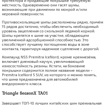
протектора и придающие покрышке требуемую
жёсткость. Одновременно они гасят шумы,
возникающие при движении по мокрой и/или
неровной поверхности.
Противоскользящие шипы расположены рядно, причём
15 рядов достаточно, чтобы обеспечить необходимый
уровень зацепления со скользкой ледяной коркой.
Шипы крепятся к шине на участке, обладающем
увеличенной адсорбционной способностью. Это
способствует лучшему поглощению воды в зоне
контакта, гарантируя надежное сцепление с дорогой.
Компаунд NS5 Premitra IceNord, кроме кремнезёма,
включает диеновый каучук, увеличивающий
износостойкость резины. Кстати, на боковине
покрышки содержится полное название модели –
Premitra IceNord 5 SUV, из которого и можно понять,
что шина предназначена для автомобилей
внедорожного класса.
Triangle SeasonX TA01
Завершает ТОП-10 лучших китайских шин премиальная