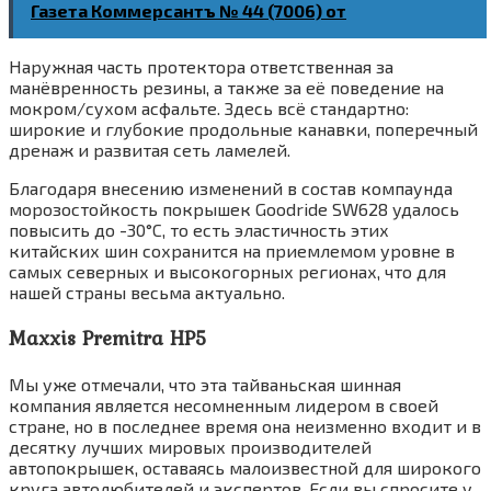
Газета Коммерсантъ № 44 (7006) от
Наружная часть протектора ответственная за
манёвренность резины, а также за её поведение на
мокром/сухом асфальте. Здесь всё стандартно:
широкие и глубокие продольные канавки, поперечный
дренаж и развитая сеть ламелей.
Благодаря внесению изменений в состав компаунда
морозостойкость покрышек Goodride SW628 удалось
повысить до -30°C, то есть эластичность этих
китайских шин сохранится на приемлемом уровне в
самых северных и высокогорных регионах, что для
нашей страны весьма актуально.
Maxxis Premitra HP5
Мы уже отмечали, что эта тайваньская шинная
компания является несомненным лидером в своей
стране, но в последнее время она неизменно входит и в
десятку лучших мировых производителей
автопокрышек, оставаясь малоизвестной для широкого
круга автолюбителей и экспертов. Если вы спросите у