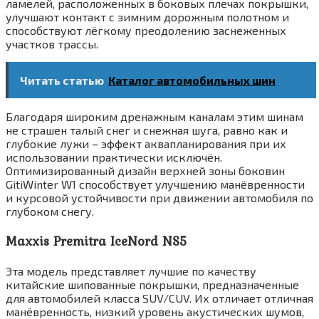
ламелей, расположенных в боковых плечах покрышки,
улучшают контакт с зимним дорожным полотном и
способствуют лёгкому преодолению заснеженных
участков трассы.
Читать статью
Каталог автомобильных шин
Благодаря широким дренажным каналам этим шинам
не страшен талый снег и снежная шуга, равно как и
глубокие лужи – эффект аквапланирования при их
использовании практически исключён.
Оптимизированный дизайн верхней зоны боковин
GitiWinter W1 способствует улучшению манёвренности
и курсовой устойчивости при движении автомобиля по
глубоком снегу.
Maxxis Premitra IceNord NS5
Эта модель представляет лучшие по качеству
китайские шипованные покрышки, предназначенные
для автомобилей класса SUV/CUV. Их отличает отличная
манёвренность, низкий уровень акустических шумов,