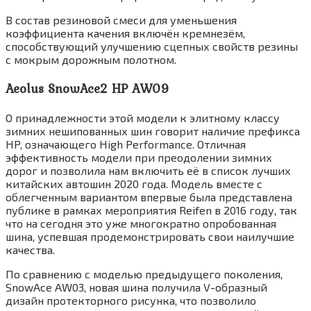
В состав резиновой смеси для уменьшения
коэффициента качения включён кремнезём,
способствующий улучшению сцепных свойств резины
с мокрым дорожным полотном.
Aeolus SnowAce2 HP AW09
О принадлежности этой модели к элитному классу
зимних нешипованных шин говорит наличие префикса
HP, означающего High Performance. Отличная
эффективность модели при преодолении зимних
дорог и позволила нам включить её в список лучших
китайских автошин 2020 года. Модель вместе с
облегченным вариантом впервые была представлена
публике в рамках мероприятия Reifen в 2016 году, так
что на сегодня это уже многократно опробованная
шина, успевшая продемонстрировать свои наилучшие
качества.
По сравнению с моделью предыдущего поколения,
SnowAce AW03, новая шина получила V-образный
дизайн протекторного рисунка, что позволило