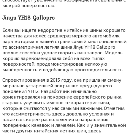
мокрой поверхностью.
Jinyu YH18 Gallopro
Если вы ищете недорогие китайские шины хорошего
качества для колёс среднеразмерного автомобиля,
парк которых в нашей стране самый многочисленный,
то ассиметричная летняя шина Jinyu YH18 Gallopro
вполне способна удовлетворить ваш запрос. Модель
хорошо зарекомендовала себя на всех типах
поверхностей, продемонстрировав неплохую
манёвренность и подобающую производительность.
Спроектированная в 2015 году, она пришла на смену
морально устаревшей покрышке предыдущего
поколения YH12. Разработчик изначально
ориентировался на покорение европейского рынка,
стараясь улучшить именно те характеристики,
которые считаются у нас самыми важными. Отметим,
что ассиметричность здесь довольно условная и
касается скорее расположения и направления
поперечных канавок и ламелей. Как и у значительной
части других китайских летних шин, здесь