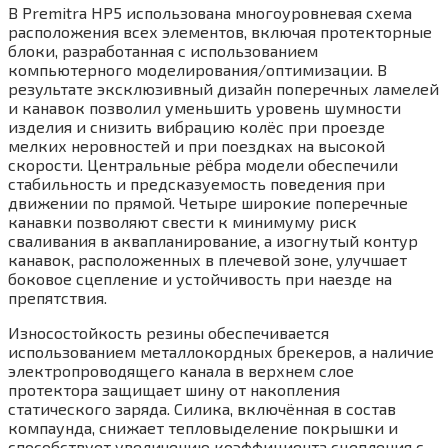
В Premitra HP5 использована многоуровневая схема
расположения всех элементов, включая протекторные
блоки, разработанная с использованием
компьютерного моделирования/оптимизации. В
результате эксклюзивный дизайн поперечных ламелей
и канавок позволил уменьшить уровень шумности
изделия и снизить вибрацию колёс при проезде
мелких неровностей и при поездках на высокой
скорости. Центральные рёбра модели обеспечили
стабильность и предсказуемость поведения при
движении по прямой. Четыре широкие поперечные
канавки позволяют свести к минимуму риск
сваливания в аквапланирование, а изогнутый контур
канавок, расположенных в плечевой зоне, улучшает
боковое сцепление и устойчивость при наезде на
препятствия.
Износостойкость резины обеспечивается
использованием металлокордных брекеров, а наличие
электропроводящего канала в верхнем слое
протектора защищает шину от накопления
статического заряда. Силика, включённая в состав
компаунда, снижает тепловыделение покрышки и
способствует увеличению коэффициента сцепления с