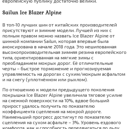
европейскую публику достаточно велики.
Sailun Ice Blazer Alpine
В топ-10 лучших шин от китайских производителей
присутствуют и зимние модели. Лучшей из них с
полным правом можно назвать Ice Blazer Alpine от
шинной компании Sailun, которая впервые была
анонсирована в начале 2018 года. Это нешипованная
высокопроизводительная зимняя резина европейского
типа, ориентированная на мягкие зимы с
преобладанием мокрых дорог. Её отличительные
черты – быстрое торможение и прогнозируемая
управляемость на дорогах с сухим/мокрым асфальтом
и на снегу (уплотнённом или рыхлом).
По отношению к модели предыдущего поколения
покрышка Ice Blazer Alpine увеличила тяговое усилие
на снежной поверхности на 10%, вдвое больший
прирост удалось получить по показателю
коэффициента сцепления на мокрой дороге.
Наименьший прогресс достигнут по показателю
сцепления на сухом асфальте – 3%. Уровень ездового
комфорта, как и способность передвигаться по льду,