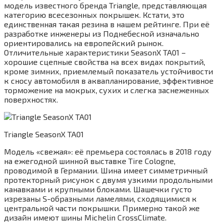
модель известного бренда Triangle, представляющая
категорию всесезонных покрышек. Кстати, это
единственная такая резина в нашем рейтинге. При её
разработке инженеры из Поднебесной изначально
ориентировались на европейский рынок.
Отличительные характеристики SeasonX TA01 –
хорошие сцепные свойства на всех видах покрытий,
кроме зимних, приемлемый показатель устойчивости
к сносу автомобиля в аквапланирование, эффективное
торможение на мокрых, сухих и слегка заснеженных
поверхностях.
Triangle SeasonX TA01
Модель «свежая»: её премьера состоялась в 2018 году
на ежегодной шинной выставке Tire Cologne,
проводимой в Германии. Шина имеет симметричный
протекторный рисунок с двумя узкими продольными
канавками и крупными блоками. Шашечки густо
изрезаны S-образными ламелями, сходящимися к
центральной части покрышки. Примерно такой же
дизайн имеют шины Michelin CrossClimate.