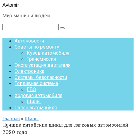
Перейти
Avtomir
к
Мир машин и людей
контенту
Поиск:
Автоновости
Советы по ремонту
Кузов автомобиля
Трансмиссия
Эксплуатация двигателя
Электроника
Системы безопасности
Топливная система
ГБО
Ходовая автомобиля
Шины
Салон автомобиля
Главная
»
Шины
Лучшие китайские шины для легковых автомобилей
2020 года