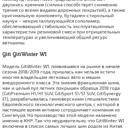
двуокись кремния (силика способствует снижению
трения со всеми видами дорожных покрытий), а также
оригинальную компоненту, бутадиен-стирольный
каучук – некристаллизующийся сополимер,
обеспечивающий стабильность эксплуатационных
характеристик резиновой смеси при отрицательных
температурах и увеличивающий общий ресурс
автошины.
Giti GitiWinter W1
Модель GitiWinter W1, появившаяся на рынке в начале
сезона 2018/2019 года, пришлась как нельзя кстати
многим владельцам легковых авто и машин
внедорожного класса. Эта зимняя фракционная шина,
как и целый пул летних покрышек образца 2018 года
(GitiPremium H1/H1 SUV, GitiSport S1/S1 SUV, GitiSynergy
E1), разрабатывалась ганноверскими специалистами
Европейского технологического центра, с которой в
настоящее время активно сотрудничает компания из
Сингапура. Но производство этой модели налажено
именно в КНР. Так что неудивительно, что GitiWinter W1
включена в список самых лучших шин родом из Китая.