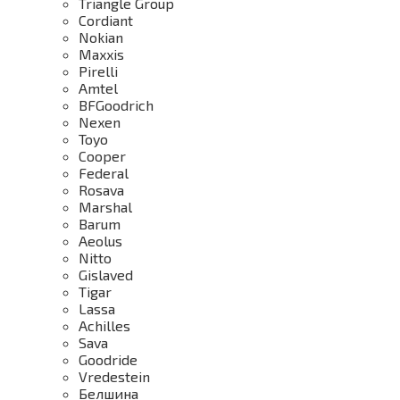
Triangle Group
Cordiant
Nokian
Maxxis
Pirelli
Amtel
BFGoodrich
Nexen
Toyo
Cooper
Federal
Rosava
Marshal
Barum
Aeolus
Nitto
Gislaved
Tigar
Lassa
Achilles
Sava
Goodride
Vredestein
Белшина