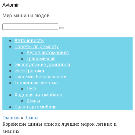
Перейти
Avtomir
к
Мир машин и людей
контенту
Поиск:
Автоновости
Советы по ремонту
Кузов автомобиля
Трансмиссия
Эксплуатация двигателя
Электроника
Системы безопасности
Топливная система
ГБО
Ходовая автомобиля
Шины
Салон автомобиля
Главная
»
Шины
Корейские шины список лучших марок летних и
зимних