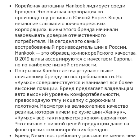
Корейская автошина Hankook лидирует среди
брендов. Это опытная корпорация по
производству резины в Южной Корее. Когда
немногие слышали о южнокорейских
корпорациях, шины этого бренда начинали
завоевывать доверие отечественного
потребителя. На сегодня это самый
востребованный производитель шин в России.
Hankook — это образец южнокорейского качества.
В 2019 шины ассоциируются с качеством Европы,
но по наиболее низкой стоимости.
Покрышки Kumho слегка уступают выше
описанному бренду по востребованности. Но
«Кумхо» совершенствуется и занимает все более
высокие позиции. Бренд предлагает владельцам
авто высокий уровень комфортабельности,
превосходную тягу и сцепку с дорожным
полотном. Несмотря на великолепное качество
резины, которая ничем не хуже шин «Ханкук»,
«Кумхо» всё-таки является эконом-вариантом.
Это связано с низкой ценой продукции даже на
фоне прочих южнокорейских брендов.
Бренд Nexen востребован у россиян не менее, чем