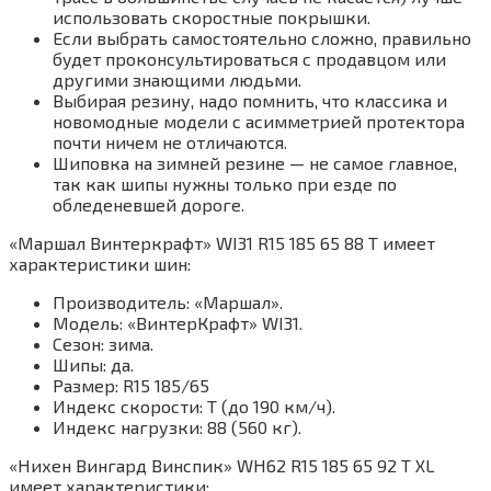
использовать скоростные покрышки.
Если выбрать самостоятельно сложно, правильно
будет проконсультироваться с продавцом или
другими знающими людьми.
Выбирая резину, надо помнить, что классика и
новомодные модели с асимметрией протектора
почти ничем не отличаются.
Шиповка на зимней резине — не самое главное,
так как шипы нужны только при езде по
обледеневшей дороге.
«Маршал Винтеркрафт» WI31 R15 185 65 88 T имеет
характеристики шин:
Производитель: «Маршал».
Модель: «ВинтерКрафт» WI31.
Сезон: зима.
Шипы: да.
Размер: R15 185/65
Индекс скорости: T (до 190 км/ч).
Индекс нагрузки: 88 (560 кг).
«Нихен Вингард Винспик» WH62 R15 185 65 92 T XL
имеет характеристики: