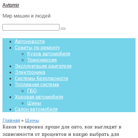
Перейти
Avtomir
к
Мир машин и людей
контенту
Поиск:
Автоновости
Советы по ремонту
Кузов автомобиля
Трансмиссия
Эксплуатация двигателя
Электроника
Системы безопасности
Топливная система
ГБО
Ходовая автомобиля
Шины
Салон автомобиля
Главная
»
Шины
Какая тонировка лучше для авто, как выглядит в
зависимости от процентов и какую выбрать для