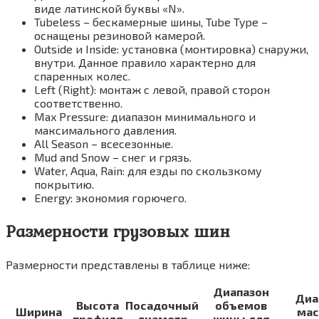
виде латинской буквы «N».
Tubeless – бескамерные шины, Tube Type –
оснащены резиновой камерой.
Outside и Inside: установка (монтировка) снаружи,
внутри. Данное правило характерно для
спаренных колес.
Left (Right): монтаж с левой, правой сторон
соответственно.
Max Pressure: диапазон минимального и
максимального давления.
All Season – всесезонные.
Mud and Snow – снег и грязь.
Water, Aqua, Rain: для езды по скользкому
покрытию.
Energy: экономия горючего.
Размерности грузовых шин
Размерности представлены в таблице ниже:
Диапазон
Диа
Высота
Посадочный
объемов
Ширина
мас
профиля
диаметр
шины для