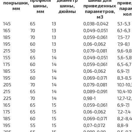
покрышки,
прив
шины,
шины,
приведенных
мм
пара
мм
дюймы
параметров,
кол
м3
145
65
13
0,038-0,042
5,1-5,3
165
70
13
0,049-0,051
6,1-6,3
185
70
13
0,059-0,061
7,5-7,7
195
60
13
0,06-0,062
7,9-8,1
215
50
13
0,079-0,081
9,6-9,8
155
65
14
0,049-0,051
5,6-5,8
175
60
14
0,059-0,061
6,5-6,7
185
55
14
0,06-0,062
6,9-7,1
195
60
14
0,069-0,071
8,3-8,5
205
70
14
0,079-0,081
10,1-10,
215
65
14
0,089-0,091
10,4-10
225
70
14
0,98-1
12,7-12
165
65
15
0,059-0,061
6,9-7,1
175
65
15
0,06-0,062
7,2-7,4
185
60
15
0,069-0,071
8,2-8,4
195
55
15
0,07-0,072
8,8-9
205
65
15
0,088-0,09
9,5-9,7