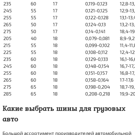
235
60
17
0,119-0,123
12,8-13
245
55
17
0,121-0,125
12,9-13
255
55
17
0,122-0,128
13,1-13,
265
50
17
0,124-0,13
13,2-13
275
50
17
0,14-0,141
18,4-19
205
40
18
0,079-0,081
8,9-9,2
215
55
18
0,099-0,102
11,4-11,
225
55
18
0,108-0,112
12,4-12
235
60
18
0,129-0,133
16,1-16,
245
60
18
0,148-0,154
16,7-17,
255
60
18
0,151-0,157
16,8-17
265
60
18
0,158-0,164
17-17,6
275
65
18
0,198-0,204
18,7-19
285
65
18
0,208-0,218
19,9-20
Какие выбрать шины для грузовых
авто
Большой ассортимент производителей автомобильной