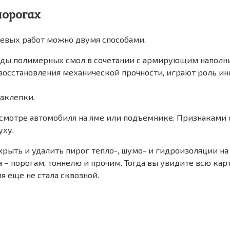
порогах
евых работ можно двумя способами.
ды полимерных смол в сочетании с армирующим наполн
 восстановления механической прочности, играют роль и
заклепки.
смотре автомобиля на яме или подъемнике. Признаками 
уху.
ть и удалить пирог тепло-, шумо- и гидроизоляции на по
 – порогам, тоннелю и прочим. Тогда вы увидите всю к
я еще не стала сквозной.