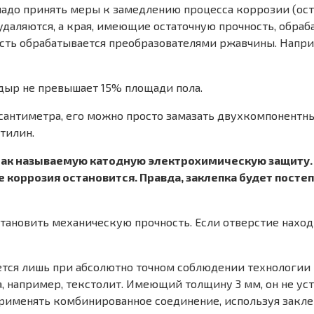
адо принять меры к замедлению процесса коррозии (ост
а удаляются, а края, имеющие остаточную прочность, обр
сть обрабатывается преобразователями ржавчины. Наприм
 дыр не превышает 15% площади пола.
1 сантиметра, его можно просто замазать двухкомпонент
стилин.
ак называемую катодную электрохимическую защиту. 
ее коррозия остановится. Правда, заклепка будет посте
становить механическую прочность. Если отверстие находи
тся лишь при абсолютно точном соблюдении технологии
, например, текстолит. Имеющий толщину 3 мм, он не ус
применять комбинированное соединение, используя закле