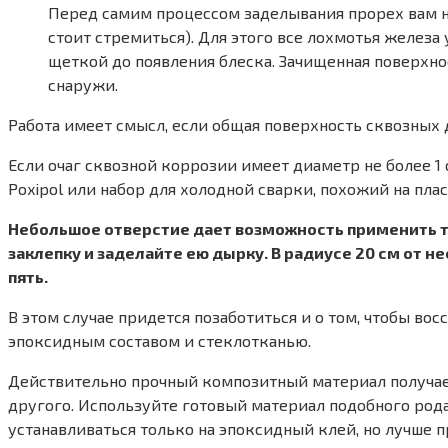
Перед самим процессом заделывания прорех вам н
стоит стремиться). Для этого все лохмотья желез
щеткой до появления блеска. Зачищенная поверхно
снаружи.
Работа имеет смысл, если общая поверхность сквозных
Если очаг сквозной коррозии имеет диаметр не более 
Poxipol или набор для холодной сварки, похожий на пла
Небольшое отверстие дает возможность применить т
заклепку и заделайте ею дырку. В радиусе 20 см от н
пять.
В этом случае придется позаботиться и о том, чтобы вос
эпоксидным составом и стеклотканью.
Действительно прочный композитный материал получае
другого. Используйте готовый материал подобного рода
устанавливаться только на эпоксидный клей, но лучше 