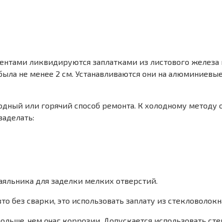
нтами ликвидируются заплатками из листового железа и
ла не менее 2 см. Устанавливаются они на алюминиевые
дный или горячий способ ремонта. К холодному методу 
заделать:
аяльника для заделки мелких отверстий.
то без сварки, это использовать заплату из стекловолокн
больше, чем очаг коррозии. Допускается использовать ст