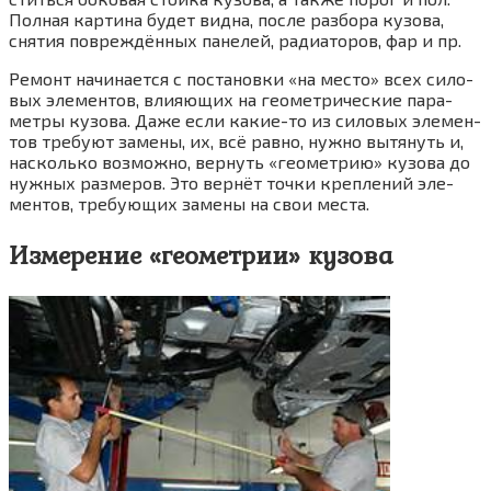
Пол­ная кар­ти­на будет вид­на, после раз­бо­ра кузо­ва,
сня­тия повре­ждён­ных пане­лей, ради­а­то­ров, фар и пр.
Ремонт начи­на­ет­ся с поста­нов­ки «на место» всех сило­
вых эле­мен­тов, вли­я­ю­щих на гео­мет­ри­че­ские пара­
мет­ры кузо­ва. Даже если какие-то из сило­вых эле­мен­
тов тре­бу­ют заме­ны, их, всё рав­но, нуж­но вытя­нуть и,
насколь­ко воз­мож­но, вер­нуть «гео­мет­рию» кузо­ва до
нуж­ных раз­ме­ров. Это вер­нёт точ­ки креп­ле­ний эле­
мен­тов, тре­бу­ю­щих заме­ны на свои места.
Измерение «геометрии» кузова