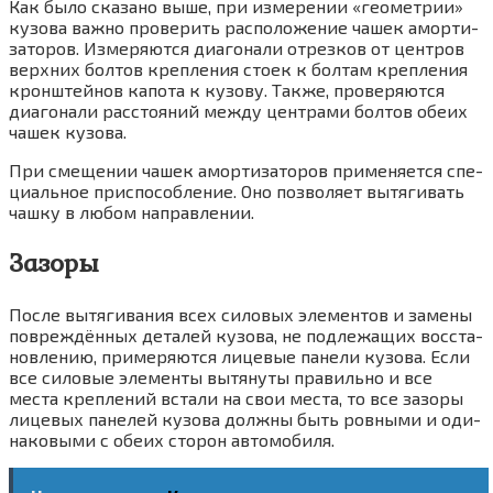
Как было ска­за­но выше, при изме­ре­нии «гео­мет­рии»
кузо­ва важ­но про­ве­рить рас­по­ло­же­ние чашек амор­ти­
за­то­ров. Изме­ря­ют­ся диа­го­на­ли отрез­ков от цен­тров
верх­них бол­тов креп­ле­ния сто­ек к бол­там креп­ле­ния
крон­штей­нов капо­та к кузо­ву. Так­же, про­ве­ря­ют­ся
диа­го­на­ли рас­сто­я­ний меж­ду цен­тра­ми бол­тов обе­их
чашек кузова.
При сме­ще­нии чашек амор­ти­за­то­ров при­ме­ня­ет­ся спе­
ци­аль­ное при­спо­соб­ле­ние. Оно поз­во­ля­ет вытя­ги­вать
чаш­ку в любом направлении.
Зазоры
После вытя­ги­ва­ния всех сило­вых эле­мен­тов и заме­ны
повре­ждён­ных дета­лей кузо­ва, не под­ле­жа­щих вос­ста­
нов­ле­нию, при­ме­ря­ют­ся лице­вые пане­ли кузо­ва. Если
все сило­вые эле­мен­ты вытя­ну­ты пра­виль­но и все
места креп­ле­ний вста­ли на свои места, то все зазо­ры
лице­вых пане­лей кузо­ва долж­ны быть ров­ны­ми и оди­
на­ко­вы­ми с обе­их сто­рон автомобиля.