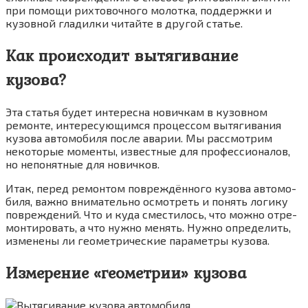
при помо­щи рих­то­воч­но­го молот­ка, под­держ­ки и
кузов­ной гла­дил­ки читай­те в дру­гой ста­тье.
Как происходит вытягивание
кузова?
Эта ста­тья будет инте­рес­на нович­кам в кузов­ном
ремон­те, инте­ре­су­ю­щим­ся про­цес­сом вытя­ги­ва­ния
кузо­ва авто­мо­би­ля после ава­рии. Мы рас­смот­рим
неко­то­рые момен­ты, извест­ные для про­фес­си­о­на­лов,
но непо­нят­ные для нович­ков.
Итак, перед ремон­том повре­ждён­но­го кузо­ва авто­мо­
би­ля, важ­но вни­ма­тель­но осмот­реть и понять логи­ку
повре­жде­ний. Что и куда сме­сти­лось, что мож­но отре­
мон­ти­ро­вать, а что нуж­но менять. Нуж­но опре­де­лить,
изме­не­ны ли гео­мет­ри­че­ские пара­мет­ры кузо­ва.
Измерение «геометрии» кузова