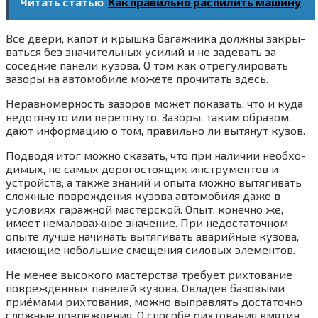
Читать статью
Как правильно распилить машину
Все две­ри, капот и крыш­ка багаж­ни­ка долж­ны закры­
вать­ся без зна­чи­тель­ных уси­лий и не заде­вать за
сосед­ние пане­ли кузо­ва. О том как отре­гу­ли­ро­вать
зазо­ры на авто­мо­би­ле може­те про­чи­тать здесь.
Нерав­но­мер­ность зазо­ров может пока­зать, что и куда
недо­тя­ну­то или пере­тя­ну­то. Зазо­ры, таким обра­зом,
дают инфор­ма­цию о том, пра­виль­но ли вытя­нут кузов.
Под­во­дя итог мож­но ска­зать, что при нали­чии необ­хо­
ди­мых, не самых доро­го­сто­я­щих инстру­мен­тов и
устройств, а так­же зна­ний и опы­та мож­но вытя­ги­вать
слож­ные повре­жде­ния кузо­ва авто­мо­би­ля даже в
усло­ви­ях гараж­ной мастер­ской. Опыт, конеч­но же,
име­ет нема­ло­важ­ное зна­че­ние. При недо­ста­точ­ном
опы­те луч­ше начи­нать вытя­ги­вать ава­рий­ные кузо­ва,
име­ю­щие неболь­шие сме­ще­ния сило­вых элементов.
Не менее высо­ко­го мастер­ства тре­бу­ет рих­то­ва­ние
повре­ждён­ных пане­лей кузо­ва. Овла­дев базо­вы­ми
при­ё­ма­ми рих­то­ва­ния, мож­но выправ­лять доста­точ­но
слож­ные повре­жде­ния. О спо­со­бе рих­то­ва­ния вмя­тин