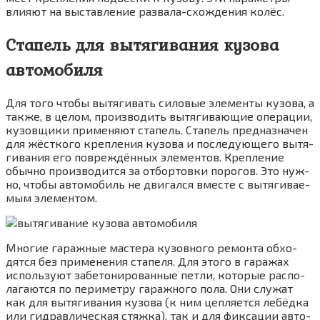
вли­я­ют на выстав­ле­ние раз­ва­ла-схож­де­ния колёс.
Стапель для вытягивания кузова
автомобиля
Для того что­бы вытя­ги­вать сило­вые эле­мен­ты кузо­ва, а
так­же, в целом, про­из­во­дить вытя­ги­ва­ю­щие опе­ра­ции,
кузов­щи­ки при­ме­ня­ют ста­пель. Ста­пель пред­на­зна­чен
для жёст­ко­го креп­ле­ния кузо­ва и после­ду­ю­ще­го вытя­
ги­ва­ния его повре­ждён­ных эле­мен­тов. Креп­ле­ние
обыч­но про­из­во­дит­ся за отбор­тов­ки поро­гов. Это нуж­
но, что­бы авто­мо­биль не дви­гал­ся вме­сте с вытя­ги­ва­е­
мым элементом.
Мно­гие гараж­ные масте­ра кузов­но­го ремон­та обхо­
дят­ся без при­ме­не­ния ста­пе­ля. Для это­го в гара­жах
исполь­зу­ют забе­то­ни­ро­ван­ные пет­ли, кото­рые рас­по­
ла­га­ют­ся по пери­мет­ру гараж­но­го пола. Они слу­жат
как для вытя­ги­ва­ния кузо­ва (к ним цеп­ля­ет­ся лебёд­ка
или гид­рав­ли­че­ская стяж­ка), так и для фик­са­ции авто­