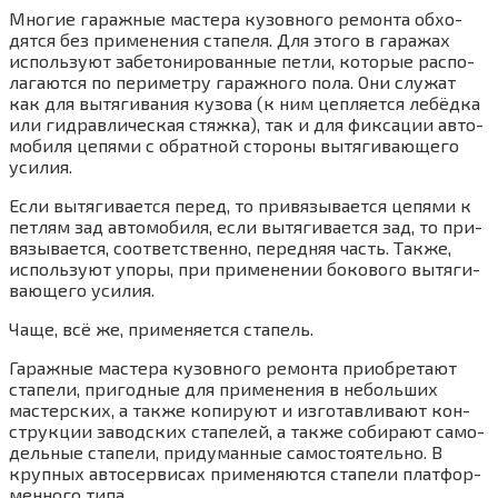
Мно­гие гараж­ные масте­ра кузов­но­го ремон­та обхо­
дят­ся без при­ме­не­ния ста­пе­ля. Для это­го в гара­жах
исполь­зу­ют забе­то­ни­ро­ван­ные пет­ли, кото­рые рас­по­
ла­га­ют­ся по пери­мет­ру гараж­но­го пола. Они слу­жат
как для вытя­ги­ва­ния кузо­ва (к ним цеп­ля­ет­ся лебёд­ка
или гид­рав­ли­че­ская стяж­ка), так и для фик­са­ции авто­
мо­би­ля цепя­ми с обрат­ной сто­ро­ны вытя­ги­ва­ю­ще­го
уси­лия.
Если вытя­ги­ва­ет­ся перед, то при­вя­зы­ва­ет­ся цепя­ми к
пет­лям зад авто­мо­би­ля, если вытя­ги­ва­ет­ся зад, то при­
вя­зы­ва­ет­ся, соот­вет­ствен­но, перед­няя часть. Так­же,
исполь­зу­ют упо­ры, при при­ме­не­нии боко­во­го вытя­ги­
ва­ю­ще­го уси­лия.
Чаще, всё же, при­ме­ня­ет­ся ста­пель.
Гараж­ные масте­ра кузов­но­го ремон­та при­об­ре­та­ют
ста­пе­ли, при­год­ные для при­ме­не­ния в неболь­ших
мастер­ских, а так­же копи­ру­ют и изго­тав­ли­ва­ют кон­
струк­ции завод­ских ста­пе­лей, а так­же соби­ра­ют само­
дель­ные ста­пе­ли, при­ду­ман­ные само­сто­я­тель­но. В
круп­ных авто­сер­ви­сах при­ме­ня­ют­ся ста­пе­ли плат­фор­
мен­но­го типа.