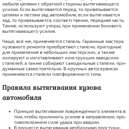
мо­би­ля цепя­ми с обрат­ной сто­ро­ны вытя­ги­ва­ю­ще­го
уси­лия. Если вытя­ги­ва­ет­ся перед, то при­вя­зы­ва­ет­ся
цепя­ми к пет­лям зад авто­мо­би­ля, если вытя­ги­ва­ет­ся
зад, то при­вя­зы­ва­ет­ся, соот­вет­ствен­но, перед­няя часть.
Так­же, исполь­зу­ют упо­ры, при при­ме­не­нии боко­во­го
вытя­ги­ва­ю­ще­го усилия.
Чаще, всё же, при­ме­ня­ет­ся ста­пель. Гараж­ные масте­ра
кузов­но­го ремон­та при­об­ре­та­ют ста­пе­ли, при­год­ные
для при­ме­не­ния в неболь­ших мастер­ских, а так­же
копи­ру­ют и изго­тав­ли­ва­ют кон­струк­ции завод­ских
ста­пе­лей, а так­же соби­ра­ют само­дель­ные ста­пе­ли, при­
ду­ман­ные само­сто­я­тель­но. В круп­ных авто­сер­ви­сах
при­ме­ня­ют­ся ста­пе­ли плат­фор­мен­но­го типа.
Правила вытягивания кузова
автомобиля
Прин­цип вытя­ги­ва­ния повре­ждён­но­го эле­мен­та в
том, что­бы при­ло­жить уси­лие в направ­ле­нии, про­
ти­во­по­лож­ном силе уда­ра при аварии.
В про­цес­се вытя­ги­ва­ния необ­хо­ди­мо про­сту­ки­