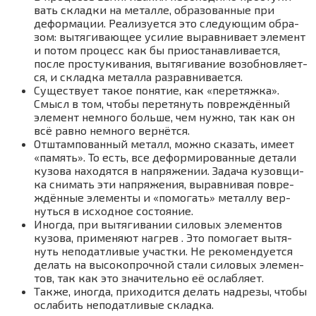
вать склад­ки на метал­ле, обра­зо­ван­ные при
дефор­ма­ции. Реа­ли­зу­ет­ся это сле­ду­ю­щим обра­
зом: вытя­ги­ва­ю­щее уси­лие вырав­ни­ва­ет эле­мент
и потом про­цесс как бы при­оста­нав­ли­ва­ет­ся,
после про­сту­ки­ва­ния, вытя­ги­ва­ние воз­об­нов­ля­ет­
ся, и склад­ка метал­ла разравнивается.
Суще­ству­ет такое поня­тие, как «пере­тяж­ка».
Смысл в том, что­бы пере­тя­нуть повре­ждён­ный
эле­мент немно­го боль­ше, чем нуж­но, так как он
всё рав­но немно­го вернётся.
Отштам­по­ван­ный металл, мож­но ска­зать, име­ет
«память». То есть, все дефор­ми­ро­ван­ные дета­ли
кузо­ва нахо­дят­ся в напря­же­нии. Зада­ча кузов­щи­
ка сни­мать эти напря­же­ния, вырав­ни­вая повре­
ждён­ные эле­мен­ты и «помо­гать» метал­лу вер­
нуть­ся в исход­ное состояние.
Ино­гда, при вытя­ги­ва­нии сило­вых эле­мен­тов
кузо­ва, при­ме­ня­ют нагрев . Это помо­га­ет вытя­
нуть непо­дат­ли­вые участ­ки. Не реко­мен­ду­ет­ся
делать на высо­ко­проч­ной ста­ли сило­вых эле­мен­
тов, так как это зна­чи­тель­но её ослабляет.
Так­же, ино­гда, при­хо­дит­ся делать над­ре­зы, что­бы
осла­бить непо­дат­ли­вые складка.