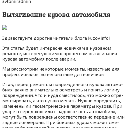
avtomiradmin
Вытягивание кузова автомобиля
Здрав­ствуй­те доро­гие чита­те­ли бло­га kuzov.info!
Эта ста­тья будет инте­рес­на нович­кам в кузов­ном
ремон­те, инте­ре­су­ю­щим­ся про­цес­сом вытя­ги­ва­ния
кузо­ва авто­мо­би­ля после аварии.
Мы рас­смот­рим неко­то­рые момен­ты, извест­ные для
про­фес­си­о­на­лов, но непо­нят­ные для новичков.
Итак, перед ремон­том повре­ждён­но­го кузо­ва авто­мо­
би­ля, важ­но вни­ма­тель­но осмот­реть и понять логи­ку
повре­жде­ний. Что и куда сме­сти­лось, что мож­но отре­
мон­ти­ро­вать, а что нуж­но менять. Нуж­но опре­де­лить,
изме­не­ны ли гео­мет­ри­че­ские пара­мет­ры кузо­ва. При
уда­ре в перед­нюю или в зад­нюю часть авто­мо­би­ля,
могут быть повре­жде­ны соот­вет­ствен­но перед­ние или
зад­ние лон­же­ро­ны. При боко­вых уда­рах может сме­
стить­ся боко­вая стой­ка кузо­ва, а так­же порог и пол.