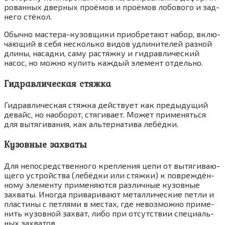
ро­ван­ных двер­ных про­ёмов и про­ёмов лобо­во­го и зад­
не­го стё­кол.
Обыч­но масте­ра-кузов­щи­ки при­об­ре­та­ют набор, вклю­
ча­ю­щий в себя несколь­ко видов удли­ни­те­лей раз­ной
дли­ны, насад­ки, саму рас­тяж­ку и гид­рав­ли­че­ский
насос, но мож­но купить каж­дый эле­мент отдель­но.
Гидравлическая стяжка
Гид­рав­ли­че­ская стяж­ка дей­ству­ет как преды­ду­щий
девайс, но наобо­рот, стя­ги­ва­ет. Может при­ме­нять­ся
для вытя­ги­ва­ния, как аль­тер­на­ти­ва лебёд­ки.
Кузовные захваты
Для непо­сред­ствен­но­го креп­ле­ния цепи от вытя­ги­ва­ю­
ще­го устрой­ства (лебёд­ки или стяж­ки) к повре­ждён­
но­му эле­мен­ту при­ме­ня­ют­ся раз­лич­ные кузов­ные
захва­ты. Ино­гда при­ва­ри­ва­ют метал­ли­че­ские пет­ли и
пла­сти­ны с пет­ля­ми в местах, где невоз­мож­но при­ме­
нить кузов­ной захват, либо при отсут­ствии спе­ци­аль­
ных захва­тов.