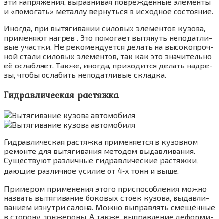
эти напря­же­ния, вырав­ни­вая повре­ждён­ные эле­мен­ты
и «помо­гать» метал­лу вер­нуть­ся в исход­ное состо­я­ние.
Ино­гда, при вытя­ги­ва­нии сило­вых эле­мен­тов кузо­ва,
при­ме­ня­ют нагрев . Это помо­га­ет вытя­нуть непо­дат­ли­
вые участ­ки. Не реко­мен­ду­ет­ся делать на высо­ко­проч­
ной ста­ли сило­вых эле­мен­тов, так как это зна­чи­тель­но
её ослаб­ля­ет. Так­же, ино­гда, при­хо­дит­ся делать над­ре­
зы, что­бы осла­бить непо­дат­ли­вые склад­ка.
Гидравлическая растяжка
Гид­рав­ли­че­ская рас­тяж­ка при­ме­ня­ет­ся в кузов­ном
ремон­те для вытя­ги­ва­ния мето­дом выдав­ли­ва­ния.
Суще­ству­ют раз­лич­ные гид­рав­ли­че­ские рас­тяж­ки,
даю­щие раз­лич­ное уси­лие от 4‑х тонн и выше.
При­ме­ром при­ме­не­ния это­го при­спо­соб­ле­ния мож­но
назвать вытя­ги­ва­ние боко­вых сто­ек кузо­ва, выдав­ли­
ва­ни­ем изнут­ри сало­на. Мож­но выправ­лять сме­щён­ные
в сто­ро­ну лон­же­ро­ны. А так­же, выправ­ле­ние дефор­ми­