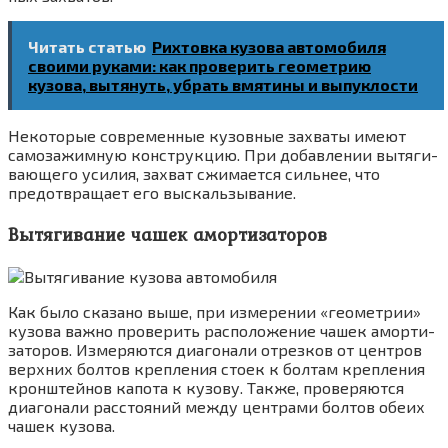
Читать статью
Рихтовка кузова автомобиля
своими руками: как проверить геометрию
кузова, вытянуть, убрать вмятины и выпуклости
Неко­то­рые совре­мен­ные кузов­ные захва­ты име­ют
само­за­жим­ную кон­струк­цию. При добав­ле­нии вытя­ги­
ва­ю­ще­го уси­лия, захват сжи­ма­ет­ся силь­нее, что
предот­вра­ща­ет его выскаль­зы­ва­ние.
Вытягивание чашек амортизаторов
Как было ска­за­но выше, при изме­ре­нии «гео­мет­рии»
кузо­ва важ­но про­ве­рить рас­по­ло­же­ние чашек амор­ти­
за­то­ров. Изме­ря­ют­ся диа­го­на­ли отрез­ков от цен­тров
верх­них бол­тов креп­ле­ния сто­ек к бол­там креп­ле­ния
крон­штей­нов капо­та к кузо­ву. Так­же, про­ве­ря­ют­ся
диа­го­на­ли рас­сто­я­ний меж­ду цен­тра­ми бол­тов обе­их
чашек кузо­ва.