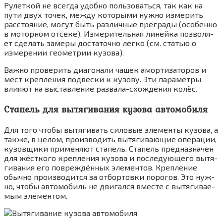
Рулет­кой не все­гда удоб­но поль­зо­вать­ся, так как на
пути двух точек, меж­ду кото­ры­ми нуж­но изме­рить
рас­сто­я­ние, могут быть раз­лич­ные пре­гра­ды (осо­бен­но
в мотор­ном отсе­ке). Изме­ри­тель­ная линей­ка поз­во­ля­
ет сде­лать заме­ры доста­точ­но лег­ко (см. ста­тью о
изме­ре­нии гео­мет­рии кузо­ва).
Важ­но про­ве­рить диа­го­на­ли чашек амор­ти­за­то­ров и
мест креп­ле­ния под­вес­ки к кузо­ву. Эти пара­мет­ры
вли­я­ют на выстав­ле­ние раз­ва­ла-схож­де­ния колёс.
Стапель для вытягивания кузова автомобиля
Для того что­бы вытя­ги­вать сило­вые эле­мен­ты кузо­ва, а
так­же, в целом, про­из­во­дить вытя­ги­ва­ю­щие опе­ра­ции,
кузов­щи­ки при­ме­ня­ют ста­пель. Ста­пель пред­на­зна­чен
для жёст­ко­го креп­ле­ния кузо­ва и после­ду­ю­ще­го вытя­
ги­ва­ния его повре­ждён­ных эле­мен­тов. Креп­ле­ние
обыч­но про­из­во­дит­ся за отбор­тов­ки поро­гов. Это нуж­
но, что­бы авто­мо­биль не дви­гал­ся вме­сте с вытя­ги­ва­е­
мым эле­мен­том.