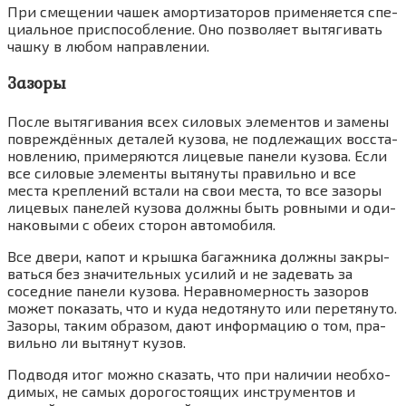
При сме­ще­нии чашек амор­ти­за­то­ров при­ме­ня­ет­ся спе­
ци­аль­ное при­спо­соб­ле­ние. Оно поз­во­ля­ет вытя­ги­вать
чаш­ку в любом направ­ле­нии.
Зазоры
После вытя­ги­ва­ния всех сило­вых эле­мен­тов и заме­ны
повре­ждён­ных дета­лей кузо­ва, не под­ле­жа­щих вос­ста­
нов­ле­нию, при­ме­ря­ют­ся лице­вые пане­ли кузо­ва. Если
все сило­вые эле­мен­ты вытя­ну­ты пра­виль­но и все
места креп­ле­ний вста­ли на свои места, то все зазо­ры
лице­вых пане­лей кузо­ва долж­ны быть ров­ны­ми и оди­
на­ко­вы­ми с обе­их сто­рон авто­мо­би­ля.
Все две­ри, капот и крыш­ка багаж­ни­ка долж­ны закры­
вать­ся без зна­чи­тель­ных уси­лий и не заде­вать за
сосед­ние пане­ли кузо­ва. Нерав­но­мер­ность зазо­ров
может пока­зать, что и куда недо­тя­ну­то или пере­тя­ну­то.
Зазо­ры, таким обра­зом, дают инфор­ма­цию о том, пра­
виль­но ли вытя­нут кузов.
Под­во­дя итог мож­но ска­зать, что при нали­чии необ­хо­
ди­мых, не самых доро­го­сто­я­щих инстру­мен­тов и