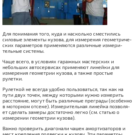
Для пони­ма­ния того, куда и насколь­ко сме­сти­лись
сило­вые эле­мен­ты кузо­ва, для изме­ре­ния гео­мет­ри­че­
ских пара­мет­ров при­ме­ня­ют­ся раз­лич­ные изме­ри­
тель­ные системы.
Чаще все­го, в усло­ви­ях гараж­ных мастер­ских и
неболь­ших авто­сер­ви­сах при­ме­ня­ют линей­ки для
изме­ре­ния гео­мет­рии кузо­ва, а так­же про­стые
рулетки.
Рулет­кой не все­гда удоб­но поль­зо­вать­ся, так как на
пути двух точек, меж­ду кото­ры­ми нуж­но изме­рить
рас­сто­я­ние, могут быть раз­лич­ные пре­гра­ды (осо­бен­но
в мотор­ном отсе­ке). Изме­ри­тель­ная линей­ка поз­во­ля­
ет сде­лать заме­ры доста­точ­но лег­ко (см. ста­тью о
изме­ре­нии гео­мет­рии кузо­ва).
Важ­но про­ве­рить диа­го­на­ли чашек амор­ти­за­то­ров и
мест креп­ле­ния под­вес­ки к кузо­ву. Эти пара­мет­ры