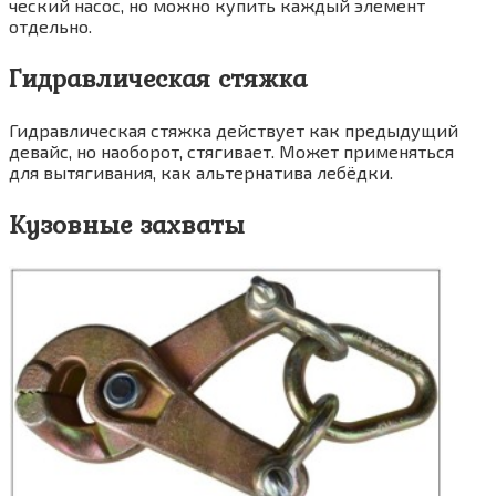
че­ский насос, но мож­но купить каж­дый эле­мент
отдельно.
Гидравлическая стяжка
Гид­рав­ли­че­ская стяж­ка дей­ству­ет как преды­ду­щий
девайс, но наобо­рот, стя­ги­ва­ет. Может при­ме­нять­ся
для вытя­ги­ва­ния, как аль­тер­на­ти­ва лебёдки.
Кузовные захваты