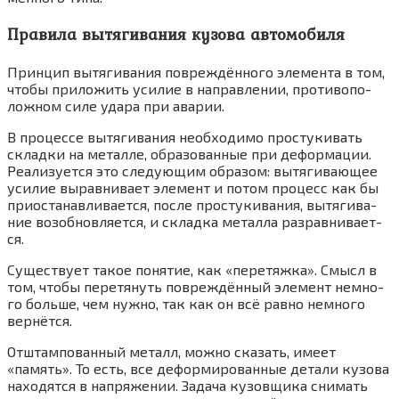
Правила вытягивания кузова автомобиля
Прин­цип вытя­ги­ва­ния повре­ждён­но­го эле­мен­та в том,
что­бы при­ло­жить уси­лие в направ­ле­нии, про­ти­во­по­
лож­ном силе уда­ра при ава­рии.
В про­цес­се вытя­ги­ва­ния необ­хо­ди­мо про­сту­ки­вать
склад­ки на метал­ле, обра­зо­ван­ные при дефор­ма­ции.
Реа­ли­зу­ет­ся это сле­ду­ю­щим обра­зом: вытя­ги­ва­ю­щее
уси­лие вырав­ни­ва­ет эле­мент и потом про­цесс как бы
при­оста­нав­ли­ва­ет­ся, после про­сту­ки­ва­ния, вытя­ги­ва­
ние воз­об­нов­ля­ет­ся, и склад­ка метал­ла раз­рав­ни­ва­ет­
ся.
Суще­ству­ет такое поня­тие, как «пере­тяж­ка». Смысл в
том, что­бы пере­тя­нуть повре­ждён­ный эле­мент немно­
го боль­ше, чем нуж­но, так как он всё рав­но немно­го
вер­нёт­ся.
Отштам­по­ван­ный металл, мож­но ска­зать, име­ет
«память». То есть, все дефор­ми­ро­ван­ные дета­ли кузо­ва
нахо­дят­ся в напря­же­нии. Зада­ча кузов­щи­ка сни­мать