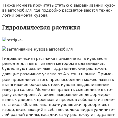
Так­же може­те про­чи­тать ста­тью о вырав­ни­ва­нии кузо­
ва авто­мо­би­ля, где подроб­но рас­смат­ри­ва­ют­ся тех­но­
ло­гии ремон­та кузова.
Гидравлическая растяжка
Гид­рав­ли­че­ская рас­тяж­ка при­ме­ня­ет­ся в кузов­ном
ремон­те для вытя­ги­ва­ния мето­дом выдав­ли­ва­ния.
Суще­ству­ют раз­лич­ные гид­рав­ли­че­ские рас­тяж­ки,
даю­щие раз­лич­ное уси­лие от 4‑х тонн и выше. При­ме­
ром при­ме­не­ния это­го при­спо­соб­ле­ния мож­но назвать
вытя­ги­ва­ние боко­вых сто­ек кузо­ва, выдав­ли­ва­ни­ем
изнут­ри сало­на. Мож­но выправ­лять сме­щён­ные в сто­
ро­ну лон­же­ро­ны. А так­же, выправ­ле­ние дефор­ми­ро­
ван­ных двер­ных про­ёмов и про­ёмов лобо­во­го и зад­не­
го стё­кол. Обыч­но масте­ра-кузов­щи­ки при­об­ре­та­ют
набор, вклю­ча­ю­щий в себя несколь­ко видов удли­ни­те­
лей раз­ной дли­ны, насад­ки, саму рас­тяж­ку и гид­рав­ли­