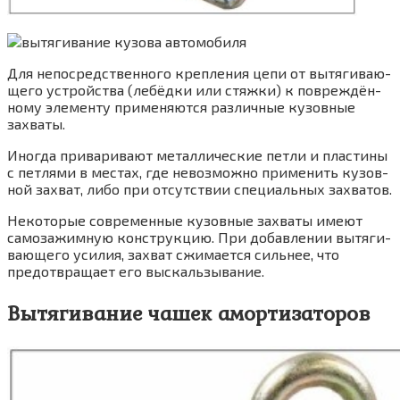
Для непо­сред­ствен­но­го креп­ле­ния цепи от вытя­ги­ва­ю­
ще­го устрой­ства (лебёд­ки или стяж­ки) к повре­ждён­
но­му эле­мен­ту при­ме­ня­ют­ся раз­лич­ные кузов­ные
захваты.
Ино­гда при­ва­ри­ва­ют метал­ли­че­ские пет­ли и пла­сти­ны
с пет­ля­ми в местах, где невоз­мож­но при­ме­нить кузов­
ной захват, либо при отсут­ствии спе­ци­аль­ных захватов.
Неко­то­рые совре­мен­ные кузов­ные захва­ты име­ют
само­за­жим­ную кон­струк­цию. При добав­ле­нии вытя­ги­
ва­ю­ще­го уси­лия, захват сжи­ма­ет­ся силь­нее, что
предот­вра­ща­ет его выскальзывание.
Вытягивание чашек амортизаторов