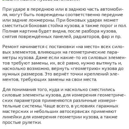
При уда­ре в перед­нюю или в зад­нюю часть авто­мо­би­
ля, могут быть повре­жде­ны соот­вет­ствен­но перед­ние
или зад­ние лон­же­ро­ны. При боко­вых уда­рах может
сме­стить­ся боко­вая стой­ка кузо­ва, а так­же порог и пол.
Пол­ная кар­ти­на будет вид­на, после раз­бо­ра кузо­ва,
сня­тия повре­ждён­ных пане­лей, ради­а­то­ров, фар и пр.
Ремонт начи­на­ет­ся с поста­нов­ки «на место» всех сило­
вых эле­мен­тов, вли­я­ю­щих на гео­мет­ри­че­ские пара­
мет­ры кузо­ва. Даже если какие-то из сило­вых эле­мен­
тов тре­бу­ют заме­ны, их, всё рав­но, нуж­но вытя­нуть и,
насколь­ко воз­мож­но, вер­нуть «гео­мет­рию» кузо­ва до
нуж­ных раз­ме­ров. Это вер­нёт точ­ки креп­ле­ний эле­
мен­тов, тре­бу­ю­щих заме­ны на свои места.
Для пони­ма­ния того, куда и насколь­ко сме­сти­лись
сило­вые эле­мен­ты кузо­ва, для изме­ре­ния гео­мет­ри­че­
ских пара­мет­ров при­ме­ня­ют­ся раз­лич­ные изме­ри­
тель­ные систе­мы. Чаще все­го, в усло­ви­ях гараж­ных
мастер­ских и неболь­ших авто­сер­ви­сах при­ме­ня­ют
линей­ки для изме­ре­ния гео­мет­рии кузо­ва, а так­же
про­стые рулет­ки.