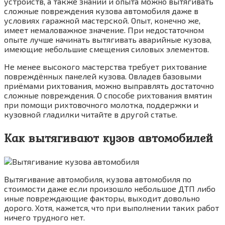
устройств, а так­же зна­ний и опы­та мож­но вытя­ги­вать
слож­ные повре­жде­ния кузо­ва авто­мо­би­ля даже в
усло­ви­ях гараж­ной мастер­ской. Опыт, конеч­но же,
име­ет нема­ло­важ­ное зна­че­ние. При недо­ста­точ­ном
опы­те луч­ше начи­нать вытя­ги­вать ава­рий­ные кузо­ва,
име­ю­щие неболь­шие сме­ще­ния сило­вых эле­мен­тов.
Не менее высо­ко­го мастер­ства тре­бу­ет рих­то­ва­ние
повре­ждён­ных пане­лей кузо­ва. Овла­дев базо­вы­ми
при­ё­ма­ми рих­то­ва­ния, мож­но выправ­лять доста­точ­но
слож­ные повре­жде­ния. О спо­со­бе рих­то­ва­ния вмя­тин
при помо­щи рих­то­воч­но­го молот­ка, под­держ­ки и
кузов­ной гла­дил­ки читай­те в дру­гой ста­тье.
Как вытягивают кузов автомобилей
Вытягивание автомобиля, кузова автомобиля по
стоимости даже если произошло небольшое ДТП либо
иные повреждающие факторы, выходит довольно
дорого. Хотя, кажется, что при выполнении таких работ
ничего трудного нет.