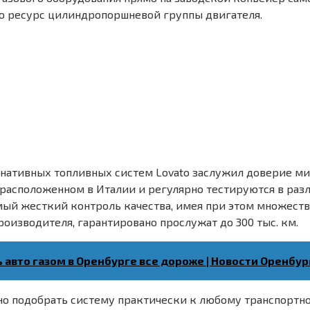
о ресурс цилиндропоршневой группы двигателя.
нативных топливных систем Lovato заслужил доверие ми
расположенном в Италии и регулярно тестируются в разл
ый жесткий контроль качества, имея при этом множество
оизводителя, гарантировано прослужат до 300 тыс. км.
ь авто газом в Оренбурге все дороже | Новости Оренбур
о подобрать систему практически к любому транспортно