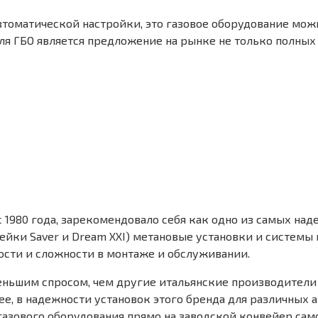
оматической настройки, это газовое оборудование можн
ГБО является предложение на рынке не только полных к
с 1980 года, зарекомендовало себя как одно из самых н
ейки Saver и Dream XXI) метановые установки и системы 
ости и сложности в монтаже и обслуживании.
еньшим спросом, чем другие итальянские производители
ее, в надежности установок этого бренда для различных а
газового оборудования прямо на заводской конвейер сам