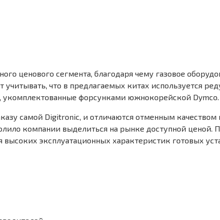
го ценового сегмента, благодаря чему газовое оборудова
т учитывать, что в предлагаемых китах используется реду
EB, укомплектованные форсунками южнокорейской Dymco.
казу самой Digitronic, и отличаются отменным качество
ло компании выделиться на рынке доступной ценой. При
я высоких эксплуатационных характеристик готовых уста