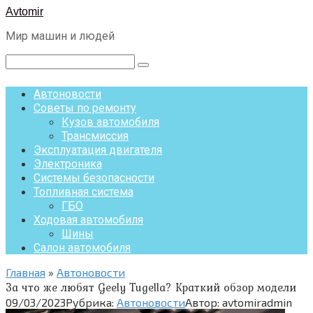
Перейти
Avtomir
к
Мир машин и людей
контенту
Поиск:
Автоновости
Советы по ремонту
Кузов автомобиля
Трансмиссия
Эксплуатация двигателя
Электроника
Системы безопасности
Топливная система
ГБО
Ходовая автомобиля
Шины
Салон автомобиля
Главная
»
Автоновости
За что же любят Geely Tugella? Краткий обзор модели
09/03/2023
Рубрика:
Автоновости
Автор:
avtomiradmin