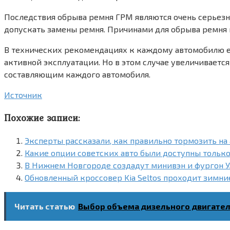
Последствия обрыва ремня ГРМ являются очень серьезн
допускать замены ремня. Причинами для обрыва ремня 
В технических рекомендациях к каждому автомобилю е
активной эксплуатации. Но в этом случае увеличиваетс
составляющим каждого автомобиля.
Источник
Похожие записи:
Эксперты рассказали, как правильно тормозить на
Какие опции советских авто были доступны тольк
В Нижнем Новгороде создадут минивэн и фургон 
Обновленный кроссовер Kia Seltos проходит зимн
Читать статью
Выбор объема дизельного двигател