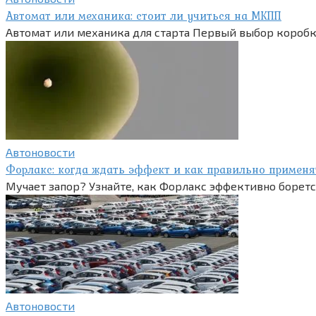
Автомат или механика: стоит ли учиться на МКПП
Автомат или механика для старта Первый выбор коробки
Автоновости
Форлакс: когда ждать эффект и как правильно применя
Мучает запор? Узнайте, как Форлакс эффективно боретс
Автоновости