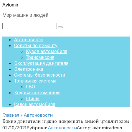
Перейти
Avtomir
к
Мир машин и людей
контенту
Поиск:
Автоновости
Советы по ремонту
Кузов автомобиля
Трансмиссия
Эксплуатация двигателя
Электроника
Системы безопасности
Топливная система
ГБО
Ходовая автомобиля
Шины
Салон автомобиля
Главная
»
Автоновости
Какие двигатели нужно накрывать зимой утеплителем
02/10/2021
Рубрика:
Автоновости
Автор:
avtomiradmin