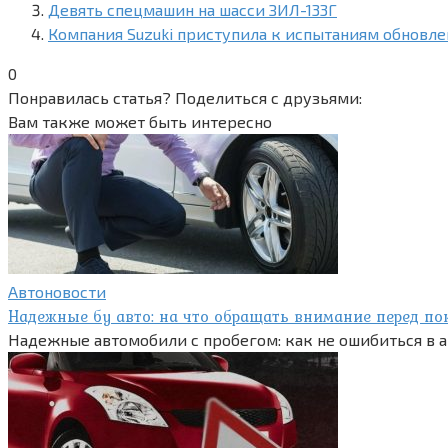
Девять спецмашин на шасси ЗИЛ-133Г
Компания Suzuki приступила к испытаниям обновл
0
Понравилась статья? Поделиться с друзьями:
Вам также может быть интересно
Автоновости
Надежные бу авто: на что обращать внимание перед по
Надежные автомобили с пробегом: как не ошибиться в