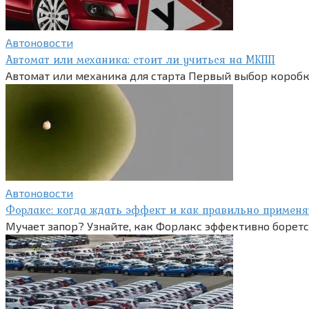
Автоновости
Автомат или механика: стоит ли учиться на МКПП
Автомат или механика для старта Первый выбор коробки
Автоновости
Форлакс: когда ждать эффект и как правильно применя
Мучает запор? Узнайте, как Форлакс эффективно боретс