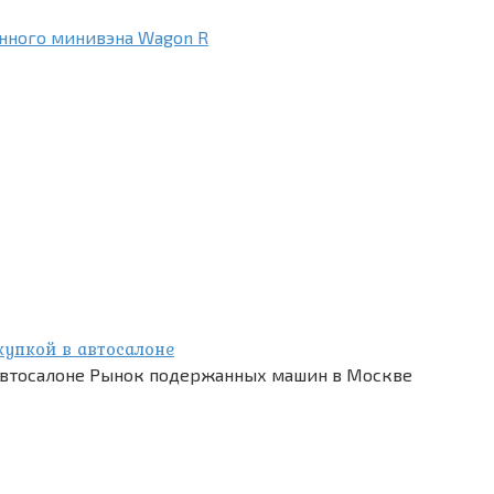
енного минивэна Wagon R
купкой в автосалоне
 автосалоне Рынок подержанных машин в Москве