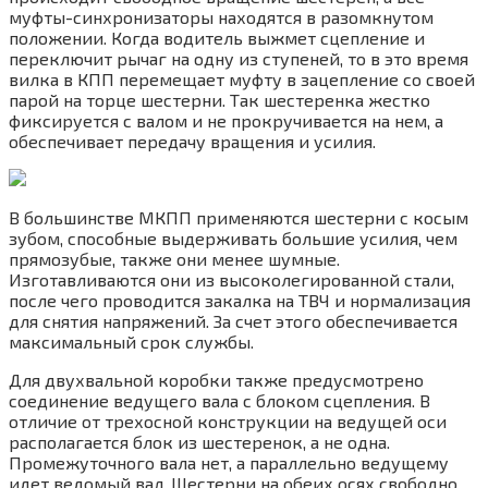
муфты-синхронизаторы находятся в разомкнутом
положении. Когда водитель выжмет сцепление и
переключит рычаг на одну из ступеней, то в это время
вилка в КПП перемещает муфту в зацепление со своей
парой на торце шестерни. Так шестеренка жестко
фиксируется с валом и не прокручивается на нем, а
обеспечивает передачу вращения и усилия.
В большинстве МКПП применяются шестерни с косым
зубом, способные выдерживать большие усилия, чем
прямозубые, также они менее шумные.
Изготавливаются они из высоколегированной стали,
после чего проводится закалка на ТВЧ и нормализация
для снятия напряжений. За счет этого обеспечивается
максимальный срок службы.
Для двухвальной коробки также предусмотрено
соединение ведущего вала с блоком сцепления. В
отличие от трехосной конструкции на ведущей оси
располагается блок из шестеренок, а не одна.
Промежуточного вала нет, а параллельно ведущему
идет ведомый вал. Шестерни на обеих осях свободно