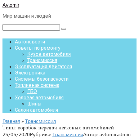
Перейти
Avtomir
к
Мир машин и людей
контенту
Поиск:
Автоновости
Советы по ремонту
Кузов автомобиля
Трансмиссия
Эксплуатация двигателя
Электроника
Системы безопасности
Топливная система
ГБО
Ходовая автомобиля
Шины
Салон автомобиля
Главная
»
Трансмиссия
Типы коробок передач легковых автомобилей
25/05/2020
Рубрика:
Трансмиссия
Автор:
avtomiradmin