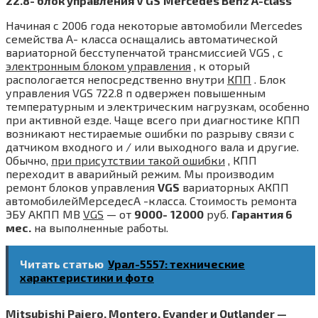
22.8- блок управления V GS
Mercedes Benz A-class
Начиная с 2006 года некоторые автомобили Mercedes
семейства A- класса оснащались автоматической
вариаторной бесступенчатой трансмиссией VGS , с
электронным блоком управления
, к оторый
распологается непосредственно внутри
КПП
. Блок
управления VGS 722.8 п одвержен повышенным
температурным и электрическим нагрузкам, особенно
при активной езде. Чаще всего при диагностике КПП
возникают нестираемые ошибки по разрыву связи с
датчиком входного и / или выходного вала и другие.
Обычно,
при присутствии такой ошибки
, КПП
переходит в аварийный режим. Мы производим
ремонт блоков управления
VGS
вариаторных АКПП
автомобилейМерседесА -класса. Стоимость ремонта
ЭБУ АКПП MB
VGS
— от
9000-
12000
руб.
Гарантия 6
мес.
на выполненные работы.
Читать статью
Урал-5557: технические
характеристики и фото
Mitsubishi Pajero, Montero, Evander и Outlander —