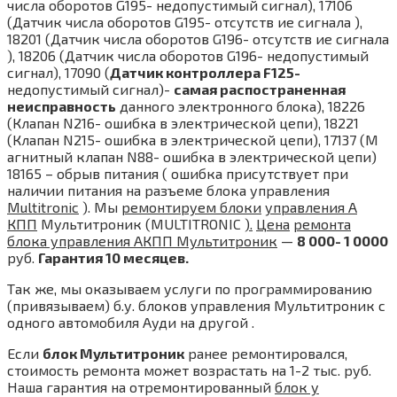
числа оборотов G195- недопустимый сигнал), 17106
(Датчик числа оборотов G195- отсутств ие сигнала ),
18201 (Датчик числа оборотов G196- отсутств ие сигнала
), 18206 (Датчик числа оборотов G196- недопустимый
сигнал), 17090 (
Датчик контроллера F125-
недопустимый сигнал)-
самая распостраненная
неисправность
данного электронного блока), 18226
(Клапан N216- ошибка в электрической цепи), 18221
(Клапан N215- ошибка в электрической цепи), 17137 (М
агнитный клапан N88- ошибка в электрической цепи)
18165 – обрыв питания ( ошибка присутствует при
наличии питания на разъеме блока управления
Multitronic
). Мы
ремонтируем блоки
управления А
КПП
Мультитроник (MULTITRONIC
).
Цена
ремонта
блока управления АКПП Мультитроник
—
8 000- 1 0000
руб.
Гарантия 10 месяцев.
Так же, мы оказываем услуги по программированию
(привязываем) б.у. блоков управления Мультитроник с
одного автомобиля Ауди на другой .
Если
блок Мультитроник
ранее ремонтировался,
стоимость ремонта может возрастать на 1-2 тыс. руб.
Наша гарантия на отремонтированный
блок у