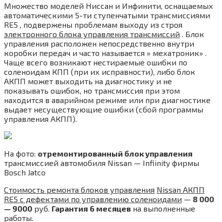
Множество моделей Ниссан и Инфинити, оснащаемых
автоматическими 5-ти ступенчатыми трансмиссиями
RE5 , подвержены проблемам выходу из строя
электронного блока управления трансмиссий
. Блок
управления расположен непосредственно внутри
коробки передач и часто называется » мехатроник» .
Чаще всего возникают нестираемые ошибки по
соленоидам КПП (при их исправности), либо блок
АКПП может выходить на диагностику и не
показывать ошибок, но трансмиссия при этом
находится в аварийном режиме или при диагностике
выдает несуществующие ошибки (сбой программы
управления АКПП).
На фото:
отремонтированный блок управления
трансмиссией автомобиля Nissan — Infiinity фирмы
Bosch Jatco
Стоимость ремонта блоков управления
Nissan АКПП
RE5 c дефектами по управлению соленоидами
—
8 000
— 9000
руб.
Гарантия
6 месяцев
на выполненные
работы.