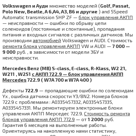
Volkswagen и Ауди
множество моделей (
Golf, Passat,
Polo New, Beatle, А 6,A4, A3, B6 и другие
) and 5Speed
Automatic transmission 5HP ZF —
блок управления АКПП
— неисправности — ошибки по обрыву цепи
соленоидов (постоянные и спонтанные), пропадания
питания и входных сигналов с различных датчиков. Мы
производим
автомобией
Volkswagen и AUDI. Стоимость
ремонта блока управления АКПП
VW и AUDI —
7 000 —
9 000
руб. , в зависимости от модели ЭБУ и
неисправности.
Mercedes Benz (MB) S-class, E-class,
R-Klass,
W2 21,
W211
, W251
с АКПП 722.9 — блок управления АКПП
Mercedes
722.9 (
W7A 700 и W7A 400 )
Дефекты
722.9
— пропадающие ошибки по соленоидам
Yx , ошибка датчика скорости Y3/8N2. Номера блоков
722.9 с проблемами : A0335457332, A0335457335,
A0335457331. Мы ремонтируем электронные блоки
управления АКПП Мерседес 722.9.
Стоимость ремонта
блоков управления АКПП 772.9
— от
1
2000
руб.
Гарантия 6 месяцев на выполненные работы.
Ориентируясь на накопленную нами статистику,