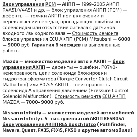
блок управления
PCM
— АКПП
— 1999-2005 АКПП
R4A51/V4A51 и др. —
блок управления АКПП (PCM)
—
дефекты — толчки АКПП при включении и
переключении передач, пропадающие ошибки по
соленоидам или отсутствие сигнала с датчиков
входного /выходного вала —
Стоимость ремонта
блоков управления
ECU АКПП (PCM)
Mitsubshi —
6000
— 9000
руб.
Гарантия
6 месяцев
на выполненные
работы.
Mazda —
множество моделей авто и АКПП —
блок
управления АКПП
— дефекты — ошибки : P0740-
неисправность цепи соленоида блокировки
гидротрансформатора (Torque Converter Clutch Circuit
Malfuction) или P0745 АКПП — неисправность
соленоида А управления давлением (Pressure Control
Solenoid Malfunction) .
Стоимость ремонта
ECU АКПП
MAZDA
—
7000- 9000
руб.
Nissan и Infinity —
множество моделей автомобилей
Nissan и Infnity с 5- ти ступенчатой АКПП RE5R05A —
блок управления АКПП RE5 Bosch Jatco
( Pathfinder,
Navara, Quest, FX35, FX45, FX50 и другие автомобили)