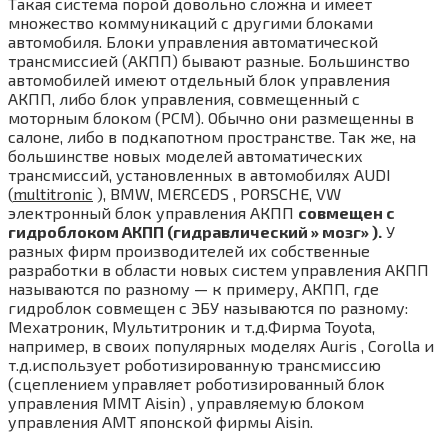
Такая система порой довольно сложна и имеет
множество коммуникаций с другими блоками
автомобиля. Блоки управления автоматической
трансмиссией (АКПП) бывают разные. Большинство
автомобилей имеют отдельный блок управления
АКПП, либо блок управления, совмещенный с
моторным блоком (PCM). Обычно они размещенны в
салоне, либо в подкапотном пространстве. Так же, на
большинстве новых моделей автоматических
трансмиссий, установленных в автомобилях AUDI
(
multitronic
), BMW, MERCEDS , PORSCHE, VW
электронный блок управления АКПП
совмещен с
гидроблоком АКПП (гидравлический » мозг» ).
У
разных фирм производителей их собственные
разработки в области новых систем управления АКПП
называются по разному — к примеру, АКПП, где
гидроблок совмещен с ЭБУ называются по разному:
Мехатроник, Мультитроник и т.д.Фирма Toyota,
например, в своих популярных моделях Auris , Corolla и
т.д.использует роботизированную трансмиссию
(сцеплением управляет роботизированный блок
управления MMT Aisin) , управляемую блоком
управления AMT японской фирмы Aisin.