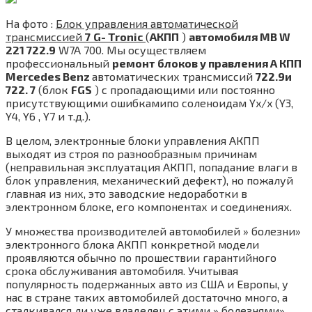
На фото :
Блок управления автоматической
трансмиссией
7
G- Tronic
(
АКПП
)
автомобиля MB W
221 722.9
W7A 700. Мы осуществляем
профессиональный
ремонт блоков у правления А КПП
Mercedes Benz
автоматических трансмиссий
722.9и
722. 7
(блок
FGS
) с пропадающими или постоянно
присутствующими ошибкамипо соленоидам Yx/x (Y3,
Y4, Y6 , Y7 и т.д.).
В целом, электронные блоки управления АКПП
выходят из строя по разнообразным причинам
(неправильная эксплуатация АКПП, попадание влаги в
блок управления, механический дефект), но пожалуй
главная из них, это заводские недоработки в
электронном блоке, его компонентах и соединениях.
У множества производителей автомобилей » болезни»
электронного блока АКПП конкретной модели
проявляются обычно по прошествии гарантийного
срока обслуживания автомобиля. Учитывая
популярность подержанных авто из США и Европы, у
нас в стране таких автомобилей достаточно много, а
сталкивался ли уже владелец с этими » болезнями»