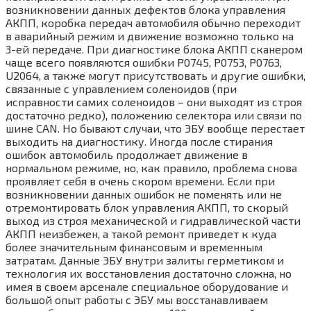
возникновении данных дефектов блока управления
АКПП, коробка передач автомобиля обычно переходит
в аварийный режим и движение возможно только на
3-ей передаче. При диагностике блока АКПП сканером
чаще всего появляются ошибки P0745, P0753, P0763,
U2064, а также могут присутствовать и другие ошибки,
связанные с управлением соленоидов (при
исправности самих соленоидов – они выходят из строя
достаточно редко), положению селектора или связи по
шине CAN. Но бывают случаи, что ЭБУ вообще перестает
выходить на диагностику. Иногда после стирания
ошибок автомобиль продолжает движение в
нормальном режиме, но, как правило, проблема снова
проявляет себя в очень скором времени. Если при
возникновении данных ошибок не поменять или не
отремонтировать блок управления АКПП, то скорый
выход из строя механической и гидравлической части
АКПП неизбежен, а такой ремонт приведет к куда
более значительным финансовым и временным
затратам. Данные ЭБУ внутри залиты герметиком и
технология их восстановления достаточно сложна, но
имея в своем арсенале специальное оборудование и
большой опыт работы с ЭБУ мы восстанавливаем