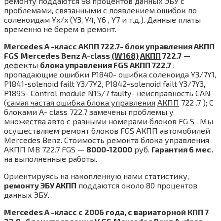
ремонту поддаются 98 процентов данных ЭБУ с
проблемами, связанными с появлением ошибок по
соленоидам Yx/x (Y3, Y4, Y6 , Y7 и т.д.). Данные платы
временно не берем в ремонт.
Mercedes А -класс АКПП 722.7- блок управления АКПП
FGS
Mercedes Benz A-class
(W168)
АКПП
722.7
—
дефекты
блока управления FGS АКПП 722.7
:
пропадающие ошибки P1840- ошибка соленоида Y3/7Y1,
P1841-solenoid failt Y3/7Y2, P1842-solenoid failt Y3/7Y3,
P1895- Control module N15/7 faulty- неисправность CAN
(
самая частая ошибка блока управления
АКПП
722 .7 ); C
блоками A- class 722.7 замечены проблемы у
множества авто с разными номерами
блоков
FG
S
. Мы
осуществляем ремонт блоков FGS АКПП автомобилей
Mercedes Benz. Стоимость ремонта блока управления
АКПП MB 722.7 FGS —
8000-12000
руб.
Гарантия 6 мес.
на выполненные работы.
Ориентируясь на накопленную нами статистику,
ремонту ЭБУ АКПП
поддаются около 80 процентов
данных ЭБУ.
Mercedes А -класс с 2006 года, с вариаторной КПП 7