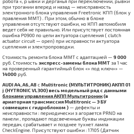
робота «, р ывки и дерганья при переключении, рывки
при трогании вперед и назад — неисправность
электронного блока управления Freetronic КПП (блок у
правления MMT) . При этом, обычно в блоке
управления отсутствуют ошибки, но КПП автомобиля
ведет себя не правильно. Или присутствует постоянная
ошибка P0900 по цепи актуатора сцепления ( clutch
actuator circuit — open) при исправности актуатора
сцепления и электропроводки.
Стоимость ремонта блока MMT с адаптацией —
9 000
руб. Стоимость
экспресс-замены блока MMT
за 1 час
на проверенный гарантийный блок «» под ключ»» —
14000
руб.
AUDI A4, A6, A8
с
Multitronic
(МУЛЬТИТРОНИК) АКПП 01
j
(HYTRONIC VL300) весь модельный ряд с данными
блоками управления АКПП Мультитроник
(в
ариаторная трансмиссия Multitronic — Э БУ
совмещен с гидроблоком
)
— дефекты и
неисправности : периодически з агорается PRND на
панели , пропадают подсвеченные буквы индикации
передач, срабатывает и позднее тухнет лампа
CheckEngine. Присутствуют ошибки : 17105 (Датчик