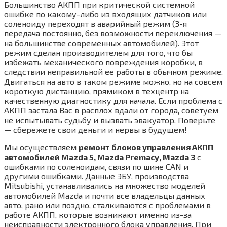
Большинство АКПП при критической системной
ошибке по какому-либо из входящих датчиков или
соленоиду переходят в аварийный режим (3-я
передача постоянно, без возможности переключения —
на большинстве современных автомобилей). Этот
режим сделан производителем для того, что бы
избежать механического повреждения коробки, в
следствии неправильной ее работы в обычном режиме.
Двигаться на авто в таком режиме можно, но на совсем
короткую дистанцию, прямиком в техцентр на
качественную диагностику для начала. Если проблема с
АКПП застала Вас в расплох вдали от города, советуем
не испытывать судьбу и вызвать эвакуатор. Поверьте
— сбережете свои деньги и нервы в будущем!
Мы осуществляем
ремонт блоков управления АКПП
автомобилей Mazda 5, Mazda Premacy, Mazda 3
c
ошибками по соленоидам, связи по шине CAN и
другими ошибками. Данные ЭБУ, производства
Mitsubishi, устанавливались на множество моделей
автомобилей Mazda и почти все владельцы данных
авто, рано или поздно, сталкиваются с проблемами в
работе АКПП, которые возникают именно из-за
неисправности электронного блока управления. При