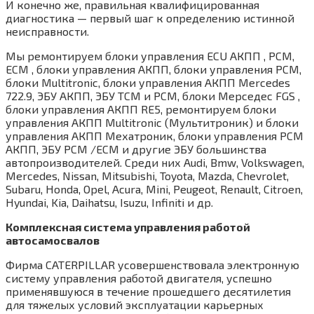
И конечно же, правильная квалифицированная
диагностика — первый шаг к определению истинной
неисправности.
Мы ремонтируем блоки управления ECU АКПП , PCM,
ECM , блоки управления АКПП, блоки управления PCM,
блоки Multitronic, блоки управления АКПП Mercedes
722.9, ЭБУ АКПП, ЭБУ TCM и PCM, блоки Мерседес FGS ,
блоки управления АКПП RE5, ремонтируем блоки
управления АКПП Multitronic (Мультитроник) и блоки
управления АКПП Мехатроник, блоки управления PCM
АКПП, ЭБУ PCM /ECM и другие ЭБУ большинства
автопроизводителей. Среди них Audi, Bmw, Volkswagen,
Mercedes, Nissan, Mitsubishi, Toyota, Mazda, Chevrolet,
Subaru, Honda, Opel, Acura, Mini, Peugeot, Renault, Citroen,
Hyundai, Kia, Daihatsu, Isuzu, Infiniti и др.
Комплексная система управления работой
автосамосвалов
Фирма CATERPILLAR усовершенствовала электронную
систему управления работой двигателя, успешно
применявшуюся в течение прошедшего десятилетия
для тяжелых условий эксплуатации карьерных