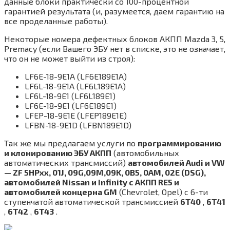
данные блоки практически со 100-процентной
гарантией результата (и, разумеется, даем гарантию на
все проделанные работы).
Некоторые номера дефектных блоков АКПП Mazda 3, 5,
Premacy (если Вашего ЭБУ нет в списке, это не означает,
что он не может выйти из строя):
LF6E-18-9E1A (LF6E189E1A)
LF6L-18-9E1A (LF6L189E1A)
LF6L-18-9E1 (LF6L189E1)
LF6E-18-9E1 (LF6E189E1)
LFEP-18-9E1E (LFEP189E1E)
LFBN-18-9E1D (LFBN189E1D)
Так же мы предлагаем услуги по
программированию
и клонированию ЭБУ АКПП
(автомобильных
автоматических трансмиссий)
автомобилей Audi и VW
— ZF 5HPxx, 01J, 09G,09M,09K, 0B5, 0AM, 02E (DSG),
автомобилей Nissan и Infinity с АКПП RE5 и
автомобилей концерна GM
(Chevrolet, Opel) c 6-ти
ступенчатой автоматической трансмиссией
6T40
,
6T41
,
6T42
,
6T43
.