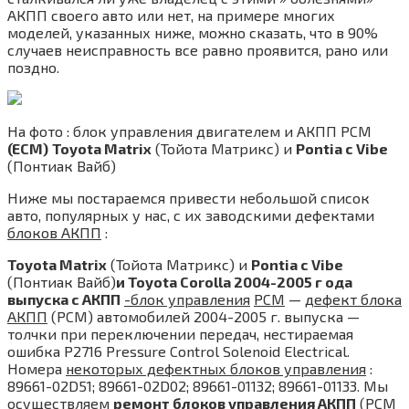
АКПП своего авто или нет, на примере многих
моделей, указанных ниже, можно сказать, что в 90%
случаев неисправность все равно проявится, рано или
поздно.
На фото : блок управления двигателем и АКПП PCM
(ECM)
Toyota Matrix
(Тойота Матрикс) и
Pontia с Vibe
(Понтиак Вайб)
Ниже мы постараемся привести небольшой список
авто, популярных у нас, с их заводскими дефектами
блоков АКПП
:
Toyota Matrix
(Тойота Матрикс) и
Pontia с Vibe
(Понтиак Вайб)
и Toyota Corolla 2004-2005 г ода
выпуска с АКПП
-блок управления
PCM
—
дефект блока
АКПП
(PCM) автомобилей 2004-2005 г. выпуска —
толчки при переключении передач, нестираемая
ошибка P2716 Pressure Control Solenoid Electrical.
Номера
некоторых дефектных блоков управления
:
89661-02D51; 89661-02D02; 89661-01132; 89661-01133. Мы
осуществляем
ремонт блоков управления АКПП
(PCM