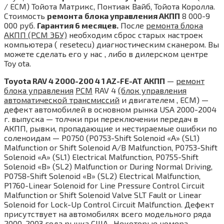
/ ECM) Тойота Матрикс, Понтиак Вайб, Тойота Королла.
Стоимость
ремонта
блока управления АКПП
8 000-9
000 руб.
Гарантия 6 месяцев.
После
ремонта блока
АКПП (PCM ЭБУ)
необходим сброс старых настроек
компьютера ( resetecu) диагностическим сканером. Вы
можете сделать его у нас , либо в дилерском центре
Toy ota.
Toyota RAV 4 2000-200 4 1 AZ-FE-AT АКПП
—
ремонт
блока управления
PCM
RAV 4
(блок управления
автоматической трансмиссий
и двигателем , ECM) —
дефект автомобилей в основном рынка USA 2000-2004
г. выпуска — толчки при переключении передач в
АКПП, рывки, пропадающие и нестираемые ошибки по
соленоидам — P0750 (P0753-Shift Solenoid «A» (SL1)
Malfunction or Shift Solenoid A/B Malfunction, P0753-Shift
Solenoid «A» (SL1) Electrical Malfunction, P0755-Shift
Solenoid «B» (SL2) Malfunction or During Normal Driving,
P0758-Shift Solenoid «B» (SL2) Electrical Malfunction,
P1760-Linear Solenoid for Line Pressure Control Circuit
Malfunction or Shift Solenoid Valve SLT Fault or Linear
Solenoid for Lock-Up Control Circuit Malfunction. Дефект
присутствует на автомобилях всего модельного ряда
2000-2003 года рынка США . Некоторые номера