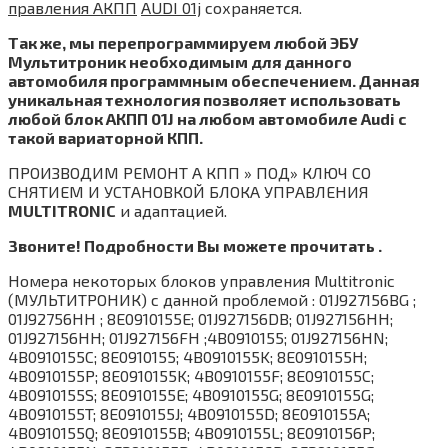
правления АКПП
AUDI 01j
сохраняется.
Так же, мы перепрограммируем любой ЭБУ
Мультитроник необходимым для данного
автомобиля программным обеспечением. Данная
уникальная технология позволяет использовать
любой блок АКПП 01J на любом автомобиле Audi с
такой вариаторной КПП.
ПРОИЗВОДИМ РЕМОНТ А КПП » ПОД» КЛЮЧ СО
СНЯТИЕМ И УСТАНОВКОЙ БЛОКА УПРАВЛЕНИЯ
MULTITRONIC
и адаптацией.
Звоните! Подробности Вы можете прочитать .
Номера некоторых блоков управления Multitronic
(МУЛЬТИТРОНИК) с данной проблемой : 01J927156BG ;
01J92756HH ; 8E0910155E; 01J927156DB; 01J927156HH;
01J927156HH; 01J927156FH ;4B0910155; 01J927156HN;
4B0910155C; 8E0910155; 4B0910155K; 8E0910155H;
4B0910155P; 8E0910155K; 4B0910155F; 8E0910155C;
4B0910155S; 8E0910155E; 4B0910155G; 8E0910155G;
4B0910155T; 8E0910155J; 4B0910155D; 8E0910155A;
4B0910155Q; 8E0910155B; 4B0910155L; 8E0910156P;