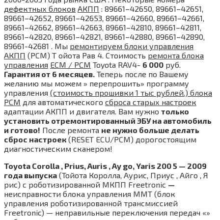
дефектных блоков
АКПП
: 89661–42650, 89661–42651,
89661–42652, 89661–42653, 89661–42660, 89661–42661,
89661–42662, 89661–42663, 89661–42810, 89661–42811,
89661–42820, 89661–42821, 89661–42880, 89661–42890,
89661-42681 . Мы
ремонтируем блоки управления
АКПП
(PCM) Т ойота Рав 4. Стоимость
ремонта блока
управления
ECM / PCM
Toyota RAV4-
6 000
руб.
Гарантия от 6 месяцев.
Теперь после по Вашему
желанию мы можем » перепрошить» программу
управления
(стоимость прошивки 1 тыс рублей.) блока
PCM
для автоматического
сброса старых настроек
адаптации АКПП и двигателя. Вам нужно
только
установить отремонтированный ЭБУ на автомобиль
и готово!
После ремонта
не нужно больше делать
сброс настроек
(RESET ECU/PCM) дорогостоящим
диагностическим сканером!
Toyota Corolla , Prius, Auris , Ay go, Yaris 200 5 — 2009
года выпуска
(Тойота Королла, Аурис, Приус , Айго , Я
рис) с роботизированной МКПП Freetronic
—
неисправности блока управления MMT (блок
управления роботизированной трансмиссией
Freetronic) — неправильные переключения передач «»