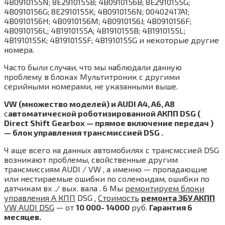
4B0910155N; 8E2910155B; 4B0910156B; 8E2910155G;
4B0910156G; 8E2910155K; 4B0910156N; 00402417A1;
4B0910156H; 4B0910156M; 4B0910156J; 4B0910156F;
4B0910156L; 4B1910155A; 4B1910155B; 4B1910155L;
4B1910155K; 4B1910155F; 4B1910155G и некоторые другие
номера.
Часто были случаи, что мы наблюдали данную
проблему в блоках Мультитроник с другими
серийными номерами, не указанными выше.
VW (множество моделей) и AUDI A4, A6, A8
с
автоматической роботизированной АКПП DSG (
Direct
Shift
Gearbox — прямое включение передач )
— блок управления трансмиссией DSG .
Ч аще всего на данных автомобилях с трансмссией DSG
возникают проблемы, свойственные другим
трансмиссиям AUDI / VW , а именно — пропадающие
или нестираемые ошибки по соленоидам, ошибки по
датчикам вх ./ вых. вала . 6 Мы
ремонтируем блоки
управления А КПП
DSG
.
Стоимость
ремонта ЭБУ АКПП
VW AUDI DSG
— от
10 000- 14000
руб.
Гарантия 6
месяцев.