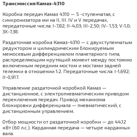
Трансмиссия Камаз-4310
Коробка передач Камаз 4310 — 5 -ступенчатая, с
синхронизатора ми на II, III. IV и V передачах,
передаточные числа: I-7,82; II-4,03; III-2,50; IV- 1,53; V-1,0;
ЗХ-7,38.
Раздаточная коробка Камаз-4310 — с двухступенчатым
редуктором и цилиндрическим блокируемым
межосевым дифференциалом планетарного типа,
распределяющим крутящий момент между постоянно
включенным передним мостом и мостами задней
тележки в отношении 1:2. Передаточные числа: I-1,692;
II-0,917.
Управление раздаточной коробкой Камаз —
дистанционное, с электропневматическим приводом
переключения передач. Привод механизма
блокировки дифференциала — пневматический, с
дистанционным управлением.
Отбор мощности от раздаточной коробки — до 44,12
кВт (60 л.с.). Карданная передача — четыре карданных
вала.