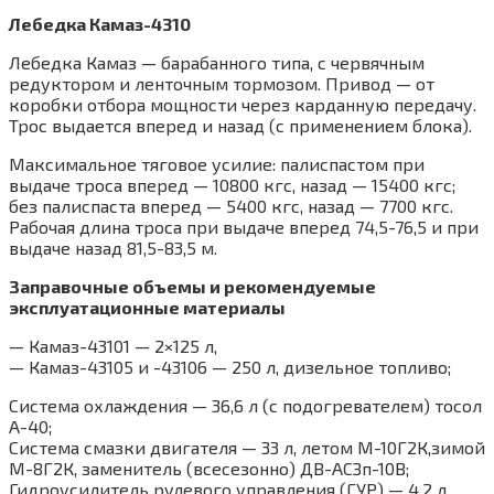
Лебедка Камаз-4310
Лебедка Камаз — барабанного типа, с червячным
редуктором и ленточным тормозом. Привод — от
коробки отбора мощности через карданную передачу.
Трос выдается вперед и назад (с применением блока).
Максимальное тяговое усилие: палиспастом при
выдаче троса вперед — 10800 кгс, назад — 15400 кгс;
без палиспаста вперед — 5400 кгс, назад — 7700 кгс.
Рабочая длина троса при выдаче вперед 74,5-76,5 и при
выдаче назад 81,5-83,5 м.
Заправочные объемы и рекомендуемые
эксплуатационные материалы
— Камаз-43101 — 2×125 л,
— Камаз-43105 и -43106 — 250 л, дизельное топливо;
Система охлаждения — 36,6 л (с подогревателем) тосол
А-40;
Система смазки двигателя — 33 л, летом М-10Г2К,зимой
М-8Г2К, заменитель (всесезонно) ДВ-АСЗп-10В;
Гидроусилитель рулевого управления (ГУР) — 4,2 л,