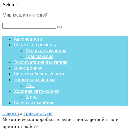
Перейти
Avtomir
к
Мир машин и людей
контенту
Поиск:
Автоновости
Советы по ремонту
Кузов автомобиля
Трансмиссия
Эксплуатация двигателя
Электроника
Системы безопасности
Топливная система
ГБО
Ходовая автомобиля
Шины
Салон автомобиля
Главная
»
Трансмиссия
Механическая коробка передач: виды, устройство и
принцип работы