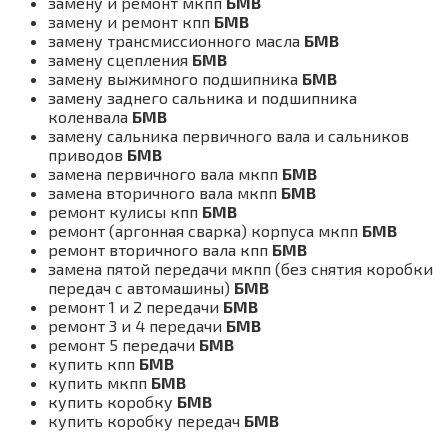
замену и ремонт мкпп
БМВ
замену и ремонт кпп
БМВ
замену трансмиссионного масла
БМВ
замену сцепления
БМВ
замену выжимного подшипника
БМВ
замену заднего сальника и подшипника
коленвала
БМВ
замену сальника первичного вала и сальников
приводов
БМВ
замена первичного вала мкпп
БМВ
замена вторичного вала мкпп
БМВ
ремонт кулисы кпп
БМВ
ремонт (аргонная сварка) корпуса мкпп
БМВ
ремонт вторичного вала кпп
БМВ
замена пятой передачи мкпп (без снятия коробки
передач с автомашины)
БМВ
ремонт 1 и 2 передачи
БМВ
ремонт 3 и 4 передачи
БМВ
ремонт 5 передачи
БМВ
купить кпп
БМВ
купить мкпп
БМВ
купить коробку
БМВ
купить коробку передач
БМВ