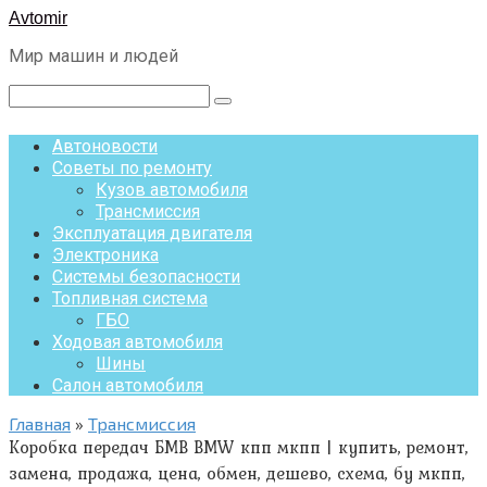
Перейти
Avtomir
к
Мир машин и людей
контенту
Поиск:
Автоновости
Советы по ремонту
Кузов автомобиля
Трансмиссия
Эксплуатация двигателя
Электроника
Системы безопасности
Топливная система
ГБО
Ходовая автомобиля
Шины
Салон автомобиля
Главная
»
Трансмиссия
Коробка передач БМВ BMW кпп мкпп | купить, ремонт,
замена, продажа, цена, обмен, дешево, схема, бу мкпп,