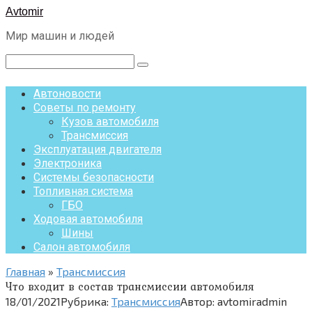
Перейти
Avtomir
к
Мир машин и людей
контенту
Поиск:
Автоновости
Советы по ремонту
Кузов автомобиля
Трансмиссия
Эксплуатация двигателя
Электроника
Системы безопасности
Топливная система
ГБО
Ходовая автомобиля
Шины
Салон автомобиля
Главная
»
Трансмиссия
Что входит в состав трансмиссии автомобиля
18/01/2021
Рубрика:
Трансмиссия
Автор:
avtomiradmin