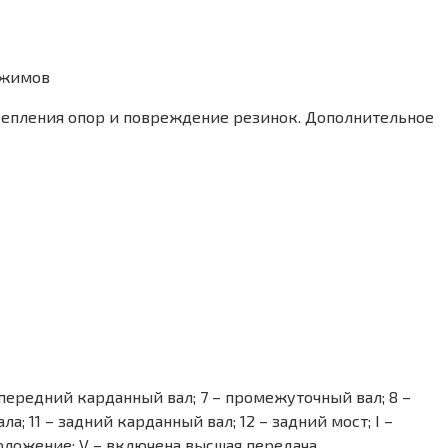
ежимов
крепления опор и повреждение резинок. Дополнительное
– передний карданный вал; 7 – промежуточный вал; 8 –
 11 – задний карданный вал; 12 – задний мост; I –
положение; V – включена высшая передача