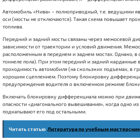
Автомобиль «Нива» – полноприводный, т.е. ведущими яв
оси (мосты не отключаются). Такая схема повышает про
топлива.
Передний и задний мосты связаны через межосевой ди
зависимости от траектории и условий движения. Межо
расположенным в переднем и заднем мостах. Однако, в
тоннеле пола). При этом передний и задний карданные 
проходимость автомобиля (на скользких подъемах, в гря
хорошим сцеплением. Поэтому блокировку дифференциа
предупреждения водителя о включенном режиме блокир
Включать блокировку дифференциала можно при движен
опасности «диагонального вывешивания», когда одно из
подкапывают его под остальными.
Читать статью
Литература по учебным мастерским