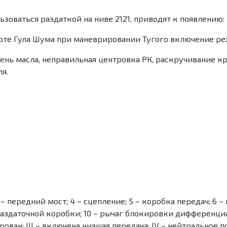
ьзоваться раздаткой на ниве 2121, приводят к появлению:
арте Гула Шума при маневрировании Тугого включение р
вень масла, неправильная центровка РК, раскручивание 
я.
 – передний мост; 4 – сцепление; 5 – коробка передач; 6 
здаточной коробки; 10 – рычаг блокировки дифференциала;
ван; III – включена низшая передача; IV – нейтральное 