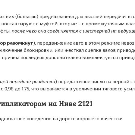
з них (большая) предназначена для высшей передачи, вто
контактируют с муфтой, вторые – с промежуточным вало
уфты,
после чего она соединяется с шестерней на ведущ
ор разомкнут
), передвижение авто в этом режиме нево
ключение блокировки, или жесткая сцепка валов приводо
4, причем последняя дополнительно комплектуется приво
щей передаче раздатки
) передаточное число на первой сту
й – с 0,98 до 1,75, что выражается в увеличении тягового уси
типликатором на Ниве 2121
декватное поведение на дороге хорошего качества: