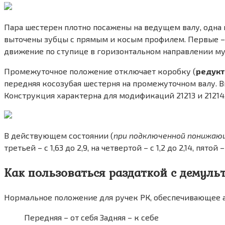
Пара шестерен плотно посажены на ведущем валу, одна и
выточены зубцы с прямым и косым профилем. Первые – 
движение по ступице в горизонтальном направлении м
Промежуточное положение отключает коробку (
редукт
передняя косозубая шестерня на промежуточном валу. В
Конструкция характерна для модификаций 21213 и 2121
В действующем состоянии (
при подключенной понижаю
третьей – с 1,63 до 2,9, на четвертой – с 1,2 до 2,14, пято
Как пользоваться раздаткой с демуль
Нормальное положение для ручек РК, обеспечивающее а
Передняя – от себя Задняя – к себе