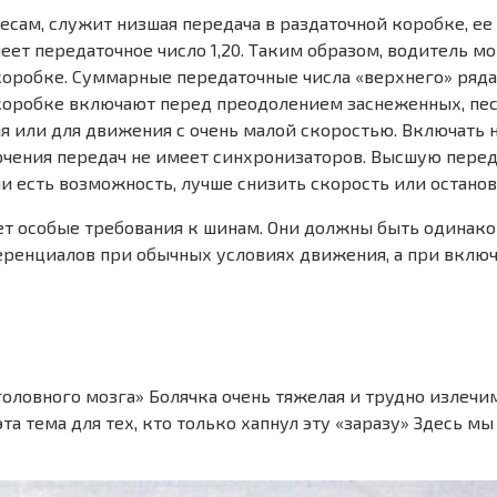
ам, служит низшая передача в раздаточной коробке, ее п
ет передаточное число 1,20. Таким образом, водитель м
бке. Суммарные передаточные числа «верхнего» ряда (с I по
очной коробке включают перед преодолением заснеженных, 
теля или для движения с очень малой скоростью. Включат
лючения передач не имеет синхронизаторов. Высшую пере
и есть возможность, лучше снизить скорость или останов
особые требования к шинам. Они должны быть одинаковы 
ренциалов при обычных условиях движения, а при вклю
ловного мозга» Болячка очень тяжелая и трудно излечима
эта тема для тех, кто только хапнул эту «заразу» Здесь