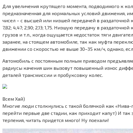
Для увеличения крутящего момента, подводимого к колес
предназначенная для нормальных условий движения, име
чисел – с высшей или низшей передачей в раздаточной коро
7,82; 4,47; 2,90; 2,13; 1,75. Низшую передачу в раздат
грузов и т.п., когда ощущается недостаток тяги двига
заранее, на стоящем автомобиле, так как муфта перек
движении со скоростью не выше 30–35 км/ч, однако, есл
Автомобиль с постоянным полным приводом предъявляет 
радиусы качения шин вызовут повышенный износ диффе
деталей трансмиссии и пробуксовку колес.
Всем Хай)
Многие люди столкнулись с такой болячкой как «Нива-го
перейти первые две стадии, как приходит капут) И так 
терпения, читать придется много! Ну поехали!