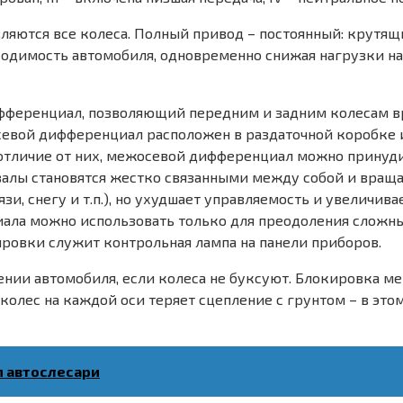
ляются все колеса. Полный привод – постоянный: крутящи
ходимость автомобиля, одновременно снижая нагрузки на
фференциал, позволяющий передним и задним колесам в
севой дифференциал расположен в раздаточной коробке
 отличие от них, межосевой дифференциал можно принуд
валы становятся жестко связанными между собой и враща
зи, снегу и т.п.), но ухудшает управляемость и увеличив
ла можно использовать только для преодоления сложных
овки служит контрольная лампа на панели приборов.
ии автомобиля, если колеса не буксуют. Блокировка ме
 колес на каждой оси теряет сцепление с грунтом – в эт
 автослесари