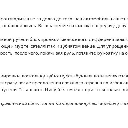
изводится не за долго до того, как автомобиль начнет п
 остановившись. Возвращение на высшую передачу допус
ьной ручной блокировкой межосевого дифференциала. Он
ющей муфте, сателлитах и зубчатом венце. Для упрощен
ость, после чего, покачивая руль, потяните рукоятку на с
ровки, поскольку зубья муфты буквально зацепляются за
тся сразу после преодоления сложного отрезка во избеж
упени. Остановить Ниву 4х4 сможет при этом только ди
ю физической силе. Попытка «протолкнуть» передачу с