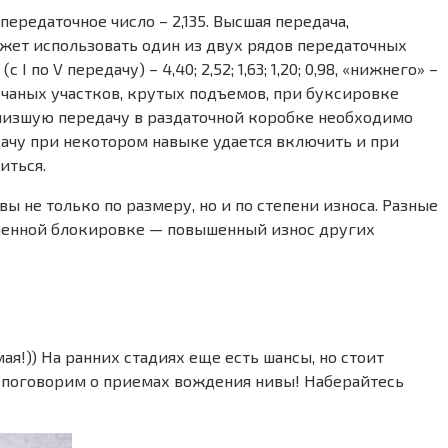
ередаточное число – 2,135. Высшая передача,
ожет использовать один из двух рядов передаточных
 V передачу) – 4,40; 2,52; 1,63; 1,20; 0,98, «нижнего» –
песчаных участков, крутых подъемов, при буксировке
ь низшую передачу в раздаточной коробке необходимо
дачу при некотором навыке удается включить и при
иться.
не только по размеру, но и по степени износа. Разные
ченной блокировке — повышенный износ других
я!)) На ранних стадиях еще есть шансы, но стоит
 мы поговорим о приемах вождения нивы! Наберайтесь