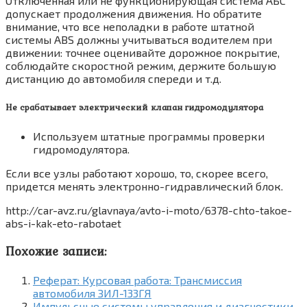
Отключенная или не функционирующая система АБС
допускает продолжения движения. Но обратите
внимание, что все неполадки в работе штатной
системы ABS должны учитываться водителем при
движении: точнее оценивайте дорожное покрытие,
соблюдайте скоростной режим, держите большую
дистанцию до автомобиля спереди и т.д.
Не срабатывает электрический клапан гидромодулятора
Используем штатные программы проверки
гидромодулятора.
Если все узлы работают хорошо, то, скорее всего,
придется менять электронно-гидравлический блок.
http://car-avz.ru/glavnaya/avto-i-moto/6378-chto-takoe-
abs-i-kak-eto-rabotaet
Похожие записи:
Реферат: Курсовая работа: Трансмиссия
автомобиля ЗИЛ-133ГЯ
Импульсные системы управления и диагностики