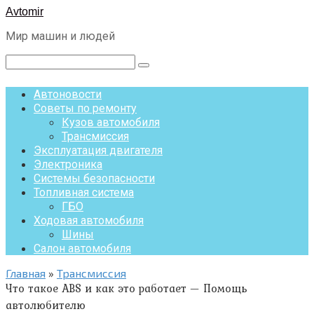
Перейти
Avtomir
к
Мир машин и людей
контенту
Поиск:
Автоновости
Советы по ремонту
Кузов автомобиля
Трансмиссия
Эксплуатация двигателя
Электроника
Системы безопасности
Топливная система
ГБО
Ходовая автомобиля
Шины
Салон автомобиля
Главная
»
Трансмиссия
Что такое ABS и как это работает — Помощь
автолюбителю