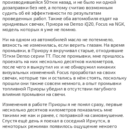
производившейся 50ткм назад, и не было ни одной
дозаправки без неё, а потому считаю возможным
судить об её эффективности по результатам
проведенных работ. Также оба автомобиля ездят на
иридиевых свечах, Приора на Denso iQ20, Focus на NGK,
модель которых я уже не помню.
Ни на одном из автомобилей масло не потемнело,
вязкость не изменилась, если верить глазам. На время
промывки, в Приору я вкручивал старые, отходившие
15ткм Denso серии TT. После промывки, мне пришлось
проехать на них несколько десятков километров,
после чего я выкрутил их и не обнаружил никаких
визуальных изменений. Focus проработал на своих
свечах, которые так и остались в нём стоять, поскольку
прошли они также совсем немного, а опыт промывки
топливной Приоры убедил в отсутствии пагубного
влияния промывки на свечи.
Изменения в работе Приоры я не понял сразу, первые
несколько десятков километров показались мне
такими же как и ранее, с поправкой на самовнушение.
Спустя ещё день я поехал в соседний Иркутск, в
некоторых режимах появилось ощущение некоего