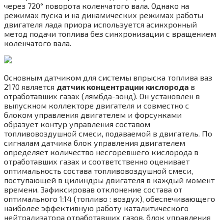
через 720° поворота коленчатого вала. Однако на
режимах пуска и на динамических режимах работы
двигателя лада приора используется асинхронный
метод подачи топлива без синхронизации с вращением
коленчатого вала.
Основным датчиком для системы впрыска топлива ваз
2170 является
датчик концентрации кислорода
в
отработавших газах (лямбда-зонд). Он установлен в
выпускном коллекторе двигателя и совместно с
блоком управления двигателем и форсунками
образует контур управления составом
топливовоздушной смеси, подаваемой в двигатель. По
сигналам датчика блок управления двигателем
определяет количество несгоревшего кислорода в
отработавших газах и соответственно оценивает
оптимальность состава топливовоздушной смеси,
поступающей в цилиндры двигателя в каждый момент
времени. Зафиксировав отклонение состава от
оптимального 1:14 (топливо : воздух), обеспечивающего
наиболее эффективную работу каталитического
нейтрализатора отработавших газов, блок управления