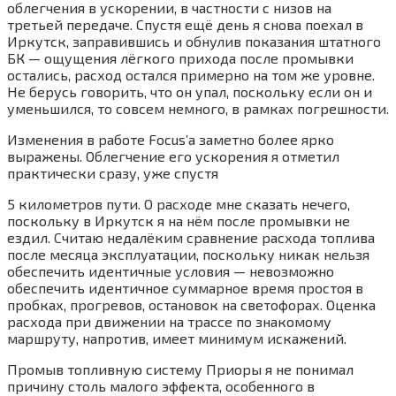
облегчения в ускорении, в частности с низов на
третьей передаче. Спустя ещё день я снова поехал в
Иркутск, заправившись и обнулив показания штатного
БК — ощущения лёгкого прихода после промывки
остались, расход остался примерно на том же уровне.
Не берусь говорить, что он упал, поскольку если он и
уменьшился, то совсем немного, в рамках погрешности.
Изменения в работе Focus’а заметно более ярко
выражены. Облегчение его ускорения я отметил
практически сразу, уже спустя
5 километров пути. О расходе мне сказать нечего,
поскольку в Иркутск я на нём после промывки не
ездил. Считаю недалёким сравнение расхода топлива
после месяца эксплуатации, поскольку никак нельзя
обеспечить идентичные условия — невозможно
обеспечить идентичное суммарное время простоя в
пробках, прогревов, остановок на светофорах. Оценка
расхода при движении на трассе по знакомому
маршруту, напротив, имеет минимум искажений.
Промыв топливную систему Приоры я не понимал
причину столь малого эффекта, особенного в