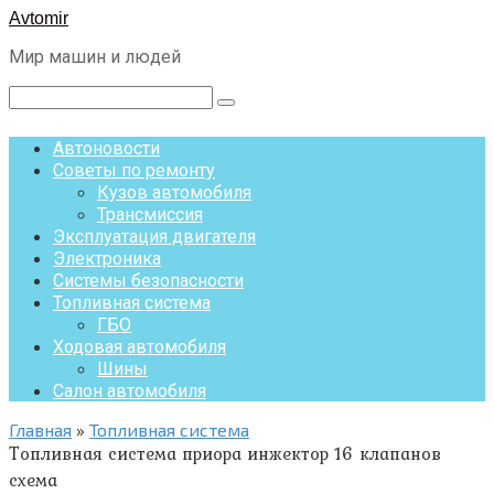
Перейти
Avtomir
к
Мир машин и людей
контенту
Поиск:
Автоновости
Советы по ремонту
Кузов автомобиля
Трансмиссия
Эксплуатация двигателя
Электроника
Системы безопасности
Топливная система
ГБО
Ходовая автомобиля
Шины
Салон автомобиля
Главная
»
Топливная система
Топливная система приора инжектор 16 клапанов
схема