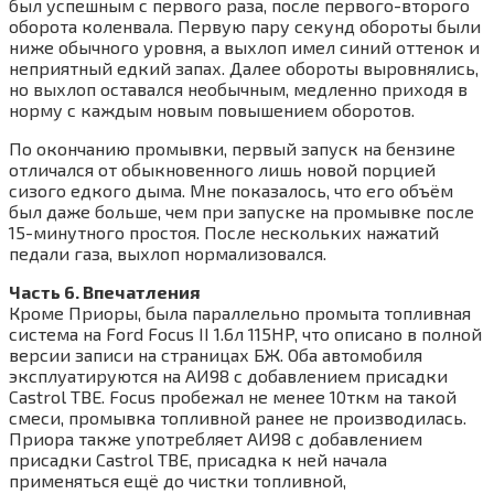
был успешным с первого раза, после первого-второго
оборота коленвала. Первую пару секунд обороты были
ниже обычного уровня, а выхлоп имел синий оттенок и
неприятный едкий запах. Далее обороты выровнялись,
но выхлоп оставался необычным, медленно приходя в
норму с каждым новым повышением оборотов.
По окончанию промывки, первый запуск на бензине
отличался от обыкновенного лишь новой порцией
сизого едкого дыма. Мне показалось, что его объём
был даже больше, чем при запуске на промывке после
15-минутного простоя. После нескольких нажатий
педали газа, выхлоп нормализовался.
Часть 6. Впечатления
Кроме Приоры, была параллельно промыта топливная
система на Ford Focus II 1.6л 115HP, что описано в полной
версии записи на страницах БЖ. Оба автомобиля
эксплуатируются на АИ98 с добавлением присадки
Castrol TBE. Focus пробежал не менее 10ткм на такой
смеси, промывка топливной ранее не производилась.
Приора также употребляет АИ98 с добавлением
присадки Castrol TBE, присадка к ней начала
применяться ещё до чистки топливной,