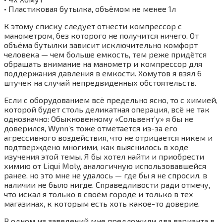
• Пластиковая бутылка, объёмом не менее 1л
К этому списку следует отнести компрессор с
манометром, без которого не получится ничего. От
объёма бутылки зависит исключительно комфорт
человека — чем больше емкость, тем реже придётся
обращать внимание на манометр и компрессор для
поддержания давления в емкости. Хомутов я взял 6
штучек на случай непредвиденных обстоятельств.
Если с оборудованием всё предельно ясно, то с химией,
которой будет столь деликатная операция, всё не так
однозначно: Обыкновенному «Сольвент’у» я бы не
доверился, Wynn’s тоже отметается из-за его
агрессивного воздействия, что не отрицается никем и
подтверждено многими, как выяснилось в ходе
изучения этой темы. Я бы хотел найти и приобрести
химию от Liqui Moly, аналогичную использовавшейся
ранее, но это мне не удалось — где бы я не спросил, в
наличии не было нигде. Справедливости ради отмечу,
что искал я только в своём городе и только в тех
магазинах, к которым есть хоть какое-то доверие.
В одном из заведений мне предложили два варианта в