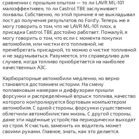
сравнении с прошлым опытом — то ли LAVR ML-101
малоэффективен, то ли Castrol TBE заслуживает
похвалы. Собственно, по этой причине я не выкладывал
пост до получения результатов по Ford’у. Теперь же я
могу говорить о том, что не LAVR ML-101 плох, а
присадка Castrol TBE достойно работает. Пожалуй, я
могу говорить о том, что если с момента покупки
автомобиля, или чистки его топливной, не
пренебрегать присадкой, то можно о чистке топливной
и не задумываться. Разумеется, это справедливо для
случаев, когда топливо приобретается на наиболее
качественных АЗС.
Карбюраторные автомобили медленно, но верно
становятся достоянием истории. На смену
поплавковым камерам и диффузорам пришли
форсунки и распределённый впрыск топлива, качество
которого контролируется бортовым компьютером
автомобиля. С одной стороны, форсунки существенно
облегчили автомобилистам жизнь. С другой стороны,
даже эти надёжные устройства периодически выходят
из строя. К счастью, заменить их водитель может
своими руками. Главное, знать, как это делается.