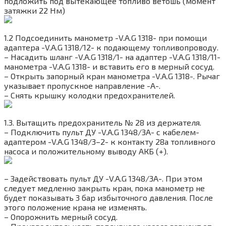
подложить под вытекающее топливо ветошь (момент
затяжки 22 Нм)
1.2 Подсоединить манометр -V.A.G 1318- при помощи
адаптера -V.A.G 1318/12- к подающему топливопроводу.
– Насадить шланг -V.A.G 1318/1- на адаптер -V.A.G 1318/11-
манометра -V.A.G 1318- и вставить его в мерный сосуд.
– Открыть запорный кран манометра -V.A.G 1318-. Рычаг
указывает пропускное направление -A-.
– Снять крышку колодки предохранителей.
1.3. Вытащить предохранитель № 28 из держателя.
– Подключить пульт ДУ -V.A.G 1348/3A- с кабелем-
адаптером -V.A.G 1348/3–2- к контакту 28a топливного
насоса и положительному выводу АКБ (+).
– Задействовать пульт ДУ -V.A.G 1348/3A-. При этом
следует медленно закрыть кран, пока манометр не
будет показывать 3 бар избыточного давления. После
этого положение крана не изменять.
– Опорожнить мерный сосуд.