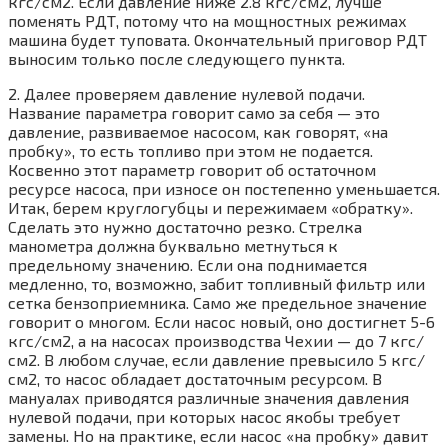
кгс/см2. Если давление ниже 2.8 кгс/см2, лучше
поменять РДТ, потому что на мощностных режимах
машина будет туповата. Окончательный приговор РДТ
выносим только после следующего пункта.
2. Далее проверяем давление нулевой подачи.
Название параметра говорит само за себя — это
давление, развиваемое насосом, как говорят, «на
пробку», то есть топливо при этом не подается.
Косвенно этот параметр говорит об остаточном
ресурсе насоса, при износе он постепенно уменьшается.
Итак, берем круглогубцы и пережимаем «обратку».
Сделать это нужно достаточно резко. Стрелка
манометра должна буквально метнуться к
предельному значению. Если она поднимается
медленно, то, возможно, забит топливный фильтр или
сетка бензоприемника. Само же предельное значение
говорит о многом. Если насос новый, оно достигнет 5-6
кгс/см2, а на насосах производства Чехии — до 7 кгс/
см2. В любом случае, если давление превысило 5 кгс/
см2, то насос обладает достаточным ресурсом. В
мануалах приводятся различные значения давления
нулевой подачи, при которых насос якобы требует
замены. Но на практике, если насос «на пробку» давит