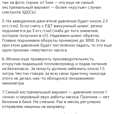
так на фото. (прим. от Sим — это еще не самый
экстремальный вариант — более «крутые» случаи
смотрите ЗДЕСЬ)
5. На заведенном двигателе давление будет около 2.3
кгс/см2. Если снять с РДТ вакуумный шланг, резко
поднимется до 3 кгс/см2 (либо до того значения,
которое получили в п.1). Надеваем шланг обратно.
Плавно поднимаем обороты примерно до 3000. Если
при этом давление будет постепенно падать, то это еще
один признак «мертвого» насоса.
6. Можно еще проверить производительность,
открутив подающий топливопровод и подав питание
на бензонасос. За минуту должно набежать около 1.5
литра. Честно говоря, за всю свою практику никогда
этого не делал, как-то обходился показаниями
манометра.
7. Самый экстремальный вариант — давление около 1
«очка» и неровный звук работы насоса. Причина — нет
бензина в баке. Не смешно. Раз в месяц регулярно
отправляю машины на заправку.