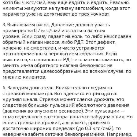
хотя бы 4 кгс/см2, ему еще ездить и ездить. Реально
клиенты жалуются на тупизну автомобиля, когда этот
параметр уже не дотягивает до трех «очков».
3. Выключаем насос. Давление должно упасть
примерно на 0.7 кгс/см2 и остаться на этом
уровне. Если сразу падает на ноль, то либо неисправен
обратный клапан насоса, либо РДТ. Этот дефект,
конечно, не смертелен, и часто устраняется
кратковременным пережатием «обратки». Если
выяснится, что «виноват» РДТ, его можно заменить, но
менять из-за обратного клапана бензонасос не
представляется целесообразным, во всяком случае, по
мнению клиентов.
4. Заводим двигатель. Внимательно следим за
стрелкой манометра. Вот здесь-то и пригодится
крупная шкала. Стрелка может слегка дрожать, это
следствие больших пульсаций абсолютного давления
(давления во впускном ресивере). Эти пульсации —
тема отдельного разговора, пока что забудем о них. Но
если стрелка не дрожит, а «гуляет», причем в
достаточно широких пределах (до 0.3 кгс/см2), то
наверняка забита сеточка бензоприемника. Например,