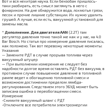
Вот и вся нехитрая наука. Если бензобак пришлось-
таки разбирать, есть смысл заглянуть в него с
фонариком. На дне обнаружится вода, лохмотья грязи,
песок и прочие лишние субстанции. Их нужно удалить
грушей. А лучше, если есть, вакуумной установкой для
замены масла.
*
Дополнение. Для двигателя AAN
(2.2Т) там
регулятор давления точно такой же как и у нас, на 4.0
Bar Bosch. Но статья про измерение давления писалась,
как положено. Так вот перевожу некоторые моменты:
Указания
— Замените РДТ в случае прорыва топлива через
вакуумный штуцер
— При выполнении измерения не следует без
надобности долгое время оставлять РДТ без вакуума, в
противном случае повышенное давление в топливной
рампе ведет к обогащению топливной смеси и
возможном достижении пределом лямбда-
регулирования. Следствием этого ЭБУД может быть
записана ошибка о переобогащении смеси.
Измерение
-Снимите вакуумный шланг с РДТ
-Отключите все потребители электроэнергии