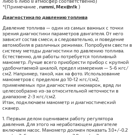
либо 6 либо 8 атмосфер соответственно)
*(Примечание ,
rummi, Mex@n!k
)
Диагностика по давлению топлива
Давление топлива — один из самых важных с точки
зрения диагностики параметров двигателя. От него
зависит состав смеси, а следовательно, и поведение
автомобиля в различных режимах. Попробуем свести в
систему методы диагностики по давлению топлива.
Естественно, для работы потребуется топливный
манометр. Лучше всего приобрести прибор с крупной
удобочитаемой шкалой, предел измерения — 5-6 кгс/
см2. Например, такой, как на фото. Использование
манометров с пределом до 10-12 кгс/см2,
применяемых при диагностике иномарок, вряд ли
целесообразно из-за относительной неточности в
диапазоне 2-3 кгс/см2.
Итак, подключаем манометр и диагностический
сканер.
1. Первым делом оцениваем работу регулятора
давления. Для этого на неработающем двигателе
включаем насос. Манометр должен показать 3.0+/-0.2