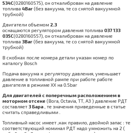
534C
(0280160575), он откалиброван на давление
топлива
4Bar
(без вакуума, те со снятой вакуумной
трубкой)
Двигатели объемом
2.3
оснащаются регулятором давления топлива
037 133
035C
(0280160557), он откалиброван на давление
топлива
3Bar
(без вакуума, те со снятой вакуумной
трубкой)
В скобках после номера детали указан номер по
каталогу Bosch
Подача вакуума к регулятору давления, уменьшает
давление в топливной рампе при работе работе
двигателя в режиме XX на 0.5bar
Для двигателей с поперечным расположением в
моторном отсеке
(Вora, Octavia, ТТ, A3 ) давление РДТ
составляет
3 Бара
, те значения приведенные в статье
считать справедливыми .
Топливный насос имеет ,как правило, двойной запас : те
соответствующий номинал РДТ надо умножить на 2 (