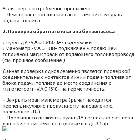
Если энергопотребление превышено:
– Неисправен топливный насос, заменить модуль
подачи топлива.
2. Проверка обратного клапана бензонасоса
l Пульт ДУ -V.A.G 1348/3A- подключен
l Манометр -V.A.G 1318- подключен к подающей
топливной магистрали от подающего топливопровода
(см. прошлое сообщение )
Данная проверка одновременно является проверкой
соединительных контактов линии подачи топлива от
блока подачи топлива до места соединения с
манометром -V.A.G 1318- на герметичность.
– Закрыть кран манометра (рычаг находится
перпендикулярно пропускному направлению,
положение -B-).
– Прерывисто включать пульт ДУ несколько раз, пока
давление в системе не поднимется до 3 бар.