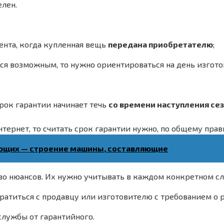
елен.
ента, когда купленная вещь
передана приобретателю
;
ется возможным, то нужно ориентироваться на день изгот
срок гарантии начинает течь
со времени наступления се
нтернет, то считать срок гарантии нужно, по общему прав
ающих — строение машины, составляющие
во нюансов. Их нужно учитывать в каждом конкретном сл
братиться с продавцу или изготовителю с требованием о
службы от гарантийного.