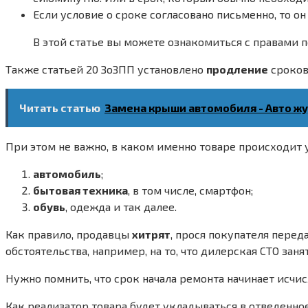
Если условие о сроке согласовано письменно, то 
В этой статье вы можете ознакомиться с правами п
Также статьей 20 ЗоЗПП установлено
продление
сроков
Читать статью
Замена крыши автомобиля - Авто ж
При этом не важно, в каком именно товаре происходит 
автомобиль
;
бытовая техника
, в том числе, смартфон;
обувь
, одежда и так далее.
Как правило, продавцы
хитрят
, прося покупателя перед
обстоятельства, например, на то, что дилерская СТО за
Нужно помнить, что срок начала ремонта начинает исчи
Как реализатор товара будет укладываться в отведенно