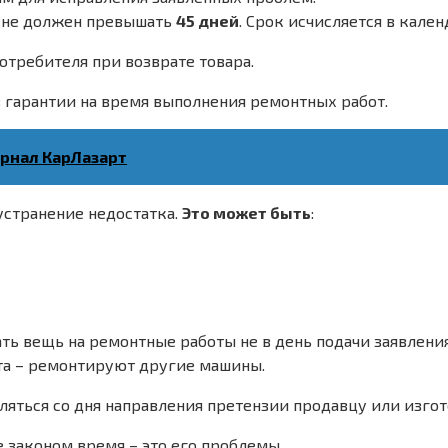
он не должен превышать
45 дней
. Срок исчисляется в кален
отребителя при возврате товара.
 гарантии на время выполнения ремонтных работ.
урнал КарЛазарт
устранение недостатка.
Это может быть
:
ать вещь на ремонтные работы не в день подачи заявления
нята – ремонтируют другие машины.
сляться со дня направления претензии продавцу или изго
е законом время – это его проблемы.