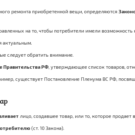
дного ремонта приобретенной вещи, определяются
Законо
правленных на то, чтобы потребители имели возможность 
я актуальным.
рые следует обратить внимание.
е Правительства РФ
, утверждающее список товаров, отно
ример, существует Постановление Пленума ВС РФ, посвя
ар
вливает
лицо, создавшее товар, или то, которое продает в
потребителю
(ст. 10 Закона).