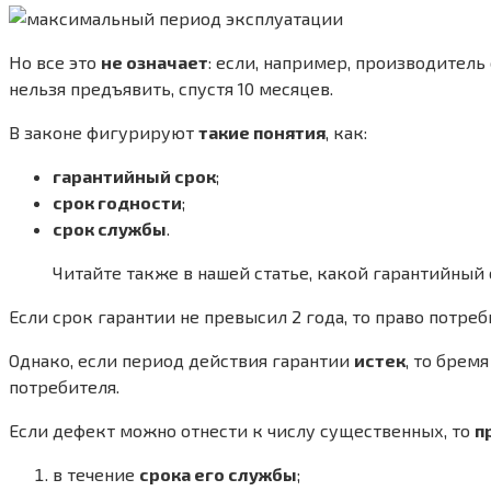
Но все это
не означает
: если, например, производитель
нельзя предъявить, спустя 10 месяцев.
В законе фигурируют
такие понятия
, как:
гарантийный срок
;
срок годности
;
срок службы
.
Читайте также в нашей статье, какой гарантийный 
Если срок гарантии не превысил 2 года, то право потр
Однако, если период действия гарантии
истек
, то брем
потребителя.
Если дефект можно отнести к числу существенных, то
п
в течение
срока его службы
;