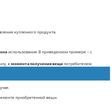
овления купленного продукта.
зона
использования. В приведенном примере – с
илу,
с момента получения вещи
потребителем.
учае.
 ремонте приобретенной вещи.