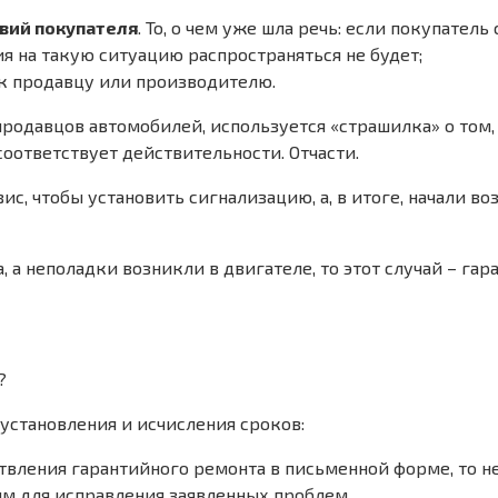
твий покупателя
. То, о чем уже шла речь: если покупател
тия на такую ситуацию распространяться не будет;
к продавцу или производителю.
е продавцов автомобилей, используется «страшилка» о том,
соответствует действительности. Отчасти.
с, чтобы установить сигнализацию, а, в итоге, начали во
 а неполадки возникли в двигателе, то этот случай – гар
установления и исчисления сроков:
твления гарантийного ремонта в письменной форме, то 
им для исправления заявленных проблем.