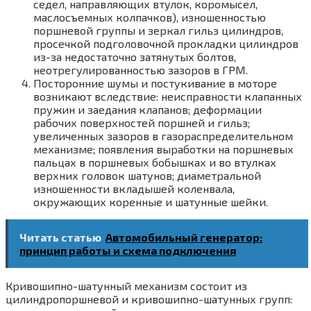
седел, направляющих втулок, коромысел,
маслосъемных колпачков), изношенностью
поршневой группы и зеркал гильз цилиндров,
просечкой подголовочной прокладки цилиндров
из-за недостаточно затянутых болтов,
неотрегулированностью зазоров в ГРМ.
Посторонние шумы и постукивание в моторе
возникают вследствие: неисправности клапанных
пружин и заедания клапанов; деформации
рабочих поверхностей поршней и гильз;
увеличенных зазоров в газораспределительном
механизме; появления выработки на поршневых
пальцах в поршневых бобышках и во втулках
верхних головок шатунов; диаметральной
изношенности вкладышей коленвала,
окружающих коренные и шатунные шейки.
Читать статью
Автомобильный генератор:
принцип работы и схема подключения
Кривошипно-шатунный механизм состоит из
цилиндропоршневой и кривошипно-шатунных групп: