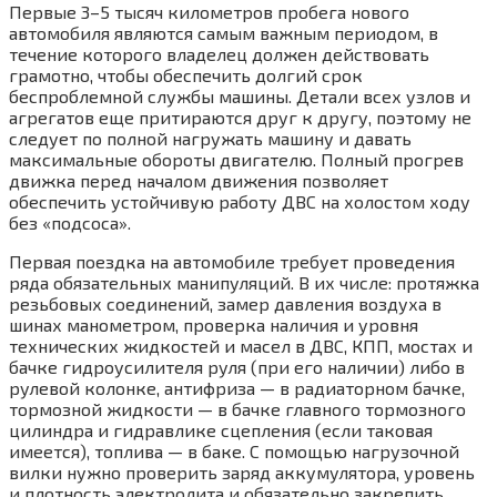
Первые 3–5 тысяч километров пробега нового
автомобиля являются самым важным периодом, в
течение которого владелец должен действовать
грамотно, чтобы обеспечить долгий срок
беспроблемной службы машины. Детали всех узлов и
агрегатов еще притираются друг к другу, поэтому не
следует по полной нагружать машину и давать
максимальные обороты двигателю. Полный прогрев
движка перед началом движения позволяет
обеспечить устойчивую работу ДВС на холостом ходу
без «подсоса».
Первая поездка на автомобиле требует проведения
ряда обязательных манипуляций. В их числе: протяжка
резьбовых соединений, замер давления воздуха в
шинах манометром, проверка наличия и уровня
технических жидкостей и масел в ДВС, КПП, мостах и
бачке гидроусилителя руля (при его наличии) либо в
рулевой колонке, антифриза — в радиаторном бачке,
тормозной жидкости — в бачке главного тормозного
цилиндра и гидравлике сцепления (если таковая
имеется), топлива — в баке. С помощью нагрузочной
вилки нужно проверить заряд аккумулятора, уровень
и плотность электролита и обязательно закрепить