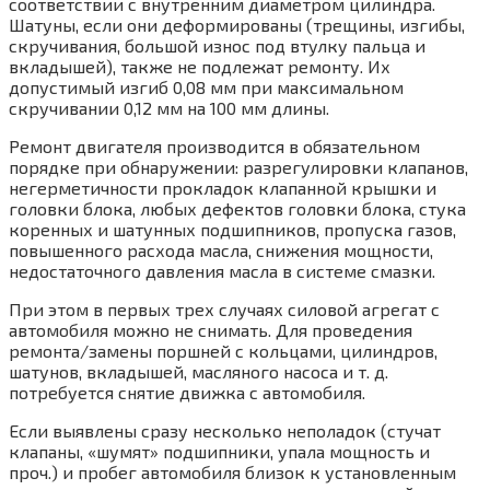
соответствии с внутренним диаметром цилиндра.
Шатуны, если они деформированы (трещины, изгибы,
скручивания, большой износ под втулку пальца и
вкладышей), также не подлежат ремонту. Их
допустимый изгиб 0,08 мм при максимальном
скручивании 0,12 мм на 100 мм длины.
Ремонт двигателя производится в обязательном
порядке при обнаружении: разрегулировки клапанов,
негерметичности прокладок клапанной крышки и
головки блока, любых дефектов головки блока, стука
коренных и шатунных подшипников, пропуска газов,
повышенного расхода масла, снижения мощности,
недостаточного давления масла в системе смазки.
При этом в первых трех случаях силовой агрегат с
автомобиля можно не снимать. Для проведения
ремонта/замены поршней с кольцами, цилиндров,
шатунов, вкладышей, масляного насоса и т. д.
потребуется снятие движка с автомобиля.
Если выявлены сразу несколько неполадок (стучат
клапаны, «шумят» подшипники, упала мощность и
проч.) и пробег автомобиля близок к установленным