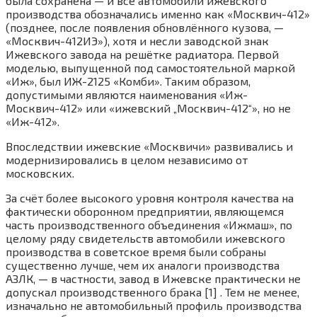
была сохранена — и все автомобили ижевского
производства обозначались именно как «Москвич-412»
(позднее, после появления обновлённого кузова, —
«Москвич-412ИЭ»), хотя и несли заводской знак
Ижевского завода на решётке радиатора. Первой
моделью, выпущенной под самостоятельной маркой
«Иж», был ИЖ-2125 «Комби». Таким образом,
допустимыми являются наименования «Иж-
Москвич-412» или «ижевский „Москвич-412“», но не
«Иж-412».
Впоследствии ижевские «Москвичи» развивались и
модернизировались в целом независимо от
московских.
За счёт более высокого уровня контроля качества на
фактически оборонном предприятии, являющемся
часть производственного объединения «Ижмаш», по
целому ряду свидетельств автомобили ижевского
производства в советское время были собраны
существенно лучше, чем их аналоги производства
АЗЛК, — в частности, завод в Ижевске практически не
допускал производственного брака [1] . Тем не менее,
изначально не автомобильный профиль производства