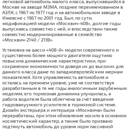
легковой автомобиль малого класса, выпускавшийся в
Москве на заводе МЗМА, позднее переименованном в
АЗЛК, с 1967 по 1977 год и на автомобильном заводе в
Ижевске с 1967 по 2001 год. Был, по сути,
модификацией модели «Москвич-408», долгие годы
выпускаясь совместно с ней, и впоследствии также
совместно модернизированные в семейство
«Москвич-2140 / 2138».
Установка на шасси «408-й» модели современного и
существенно более мощного двигателя ощутимо
повысила динамические характеристики, при
сохранении экономичности доведя их до высоких для
данного класса даже по западноевропейским меркам
показателей. Хотя управляемость автомобиля и
осталась на прежнем уровне, уже не соответствуя
разработанным в те же годы аналогичным зарубежным
моделям, его тормозная динамика улучшилась, а
работа водителя была облегчена за счёт введения
гидровакуумного усилителя в тормозной системе.
Дизайн экстерьера и интерьера «Москвича» были
переработаны, при этом обновление носило в основном
косметический характер, а также было призвано
подтянуть автомобиль до уровня норм пассивной