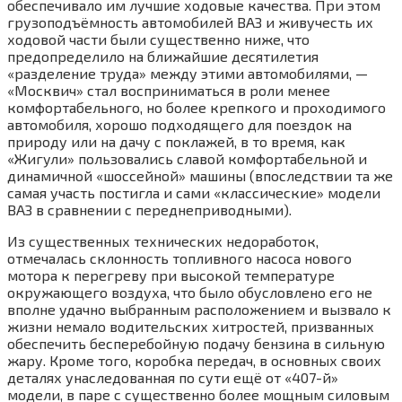
обеспечивало им лучшие ходовые качества. При этом
грузоподъёмность автомобилей ВАЗ и живучесть их
ходовой части были существенно ниже, что
предопределило на ближайшие десятилетия
«разделение труда» между этими автомобилями, —
«Москвич» стал восприниматься в роли менее
комфортабельного, но более крепкого и проходимого
автомобиля, хорошо подходящего для поездок на
природу или на дачу с поклажей, в то время, как
«Жигули» пользовались славой комфортабельной и
динамичной «шоссейной» машины (впоследствии та же
самая участь постигла и сами «классические» модели
ВАЗ в сравнении с переднеприводными).
Из существенных технических недоработок,
отмечалась склонность топливного насоса нового
мотора к перегреву при высокой температуре
окружающего воздуха, что было обусловлено его не
вполне удачно выбранным расположением и вызвало к
жизни немало водительских хитростей, призванных
обеспечить бесперебойную подачу бензина в сильную
жару. Кроме того, коробка передач, в основных своих
деталях унаследованная по сути ещё от «407-й»
модели, в паре с существенно более мощным силовым