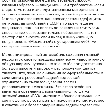
СССР автомобиль всё ещё пользовался спросом,
главным образом — ввиду меньшей требовательности
старого мотора к эксплуатационным материалам и
хорошего знакомства с ним водителей и ремонтников
(столь существенного, как впоследствии «дефицита»
легковых автомобилей в СССР в то время ещё не
ощущалось, так как вплоть до появления «Жигулей»
спрос на них был сравнительно небольшим, — этот
фактор стал вносить свой вклад в вынужденную
популярность «Москвичей» с устаревшим «408-м»
мотором лишь намного позже).
Модернизированный автомобиль сохранял главный
недостаток своего предшественника — недостаточную
общую ширину кузова и колею колёс при достаточно
большой высоте и высоком расположении центра
тяжести, что, помимо снижения комфортабельности, в
сочетании с рессорной задней подвеской
отрицательно сказалось устойчивости и
управляемости «Москвича». Это стало особенно
заметно в сравнении с появившимися тогда же
автомобилями «ВАЗ», имевшими более оптимальное
соотношение высоты центра тяжести и колеи, которое
в сочетании с более совершенной задней подвеской