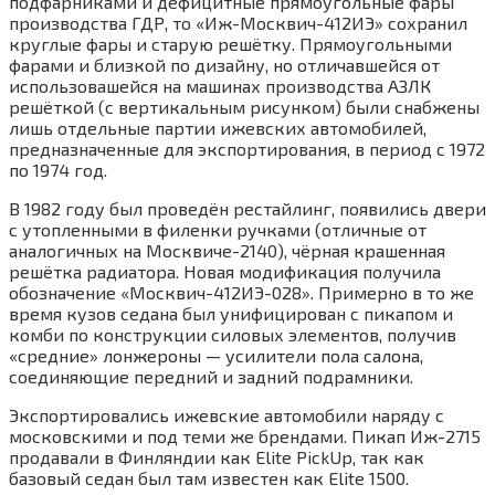
подфарниками и дефицитные прямоугольные фары
производства ГДР, то «Иж-Москвич-412ИЭ» сохранил
круглые фары и старую решётку. Прямоугольными
фарами и близкой по дизайну, но отличавшейся от
использовашейся на машинах производства АЗЛК
решёткой (с вертикальным рисунком) были снабжены
лишь отдельные партии ижевских автомобилей,
предназначенные для экспортирования, в период с 1972
по 1974 год.
В 1982 году был проведён рестайлинг, появились двери
с утопленными в филенки ручками (отличные от
аналогичных на Москвиче-2140), чёрная крашенная
решётка радиатора. Новая модификация получила
обозначение «Москвич-412ИЭ-028». Примерно в то же
время кузов седана был унифицирован с пикапом и
комби по конструкции силовых элементов, получив
«средние» лонжероны — усилители пола салона,
соединяющие передний и задний подрамники.
Экспортировались ижевские автомобили наряду с
московскими и под теми же брендами. Пикап Иж-2715
продавали в Финляндии как Elite PickUp, так как
базовый седан был там известен как Elite 1500.