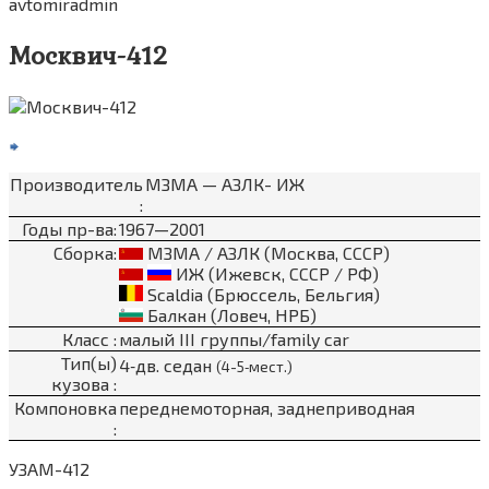
avtomiradmin
Москвич-412
Производитель
МЗМА — АЗЛК- ИЖ
:
Годы пр-ва:
1967—2001
Сборка:
МЗМА / АЗЛК (Москва, СССР)
ИЖ (Ижевск, СССР / РФ)
Scaldia (Брюссель, Бельгия)
Балкан (Ловеч, НРБ)
Класс :
малый III группы/family car
Тип(ы)
4‑дв. седан
(4-5‑мест.)
кузова :
Компоновка
переднемоторная, заднеприводная
:
УЗАМ-412