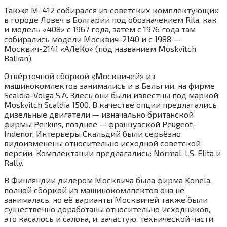
Также М-412 собирался из советских комплектующих
в городе Ловеч в Болгарии под обозначением Rila, как
и модель «408» с 1967 года, затем с 1976 года там
собирались модели Москвич-2140 и с 1988 —
Москвич-2141 «АЛеКо» (под названием Moskvitch
Balkan).
Отвёрточной сборкой «Москвичей» из
машинокомлектов занимались и в Бельгии, на фирме
Scaldia-Volga S.A. Здесь они были известны под маркой
Moskvitch Scaldia 1500. В качестве опции предлагались
дизельные двигатели — изначально британской
фирмы Perkins, позднее — французской Peugeot-
Indenor. Интерьеры Скальдий были серьёзно
видоизменены относительно исходной советской
версии. Комплектации предлагались: Normal, LS, Elita и
Rally.
В Финляндии дилером Москвича была фирма Konela,
полной сборкой из машинокомлпектов она не
занималась, но её варианты Москвичей также были
существенно доработаны относительно исходников,
это касалось и салона, и, зачастую, технической части.