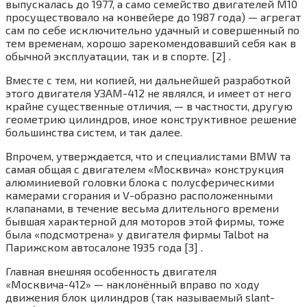
выпускалась до 1977, а само семейство двигателей М10
просуществовало на конвейере до 1987 года) — агрегат
сам по себе исключительно удачный и совершенный по
тем временам, хорошо зарекомендовавший себя как в
обычной эксплуатации, так и в спорте. [2] .
Вместе с тем, ни копией, ни дальнейшей разработкой
этого двигателя УЗАМ-412 не являлся, и имеет от него
крайне существенные отличия, — в частности, другую
геометрию цилиндров, иное конструктивное решение
большинства систем, и так далее.
Впрочем, утверждается, что и специалистами BMW та
самая общая с двигателем «Москвича» конструкция
алюминиевой головки блока с полусферическими
камерами сгорания и V-образно расположенными
клапанами, в течение весьма длительного времени
бывшая характерной для моторов этой фирмы, тоже
была «подсмотрена» у двигателя фирмы Talbot на
Парижском автосалоне 1935 года [3] .
Главная внешняя особенность двигателя
«Москвича-412» — наклонённый вправо по ходу
движения блок цилиндров (так называемый slant-