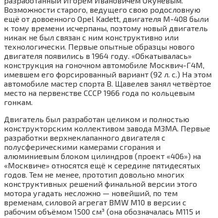
разработанный Игорем Ивановичем Окуневым.
Возможности старого, ведущего свою родословную
ещё от довоенного Opel Kadett, двигателя М-408 были
к тому времени исчерпаны, поэтому новый двигатель
никак не был связан с ним конструктивно или
технологически. Первые опытные образцы нового
двигателя появились в 1964 году. «Обкатывалась»
конструкция на гоночном автомобиле Москвич-Г4М,
имевшем его форсированный вариант (92 л. с.) На этом
автомобиле мастер спорта В. Щавелев занял четвёртое
место на первенстве СССР 1966 года по кольцевым
гонкам.
Двигатель был разработан целиком и полностью
конструкторским коллективом завода МЗМА. Первые
разработки верхнеклапанного двигателя с
полусферическими камерами сгорания и
алюминиевым блоком цилиндров (проект «406») на
«Москвиче» относятся ещё к середине пятидесятых
годов. Тем не менее, прототип довольно многих
конструктивных решений финальной версии этого
мотора угадать несложно — новейший, по тем
временам, силовой агрегат BMW M10 в версии с
рабочим объёмом 1500 см³ (она обозначалась М115 и