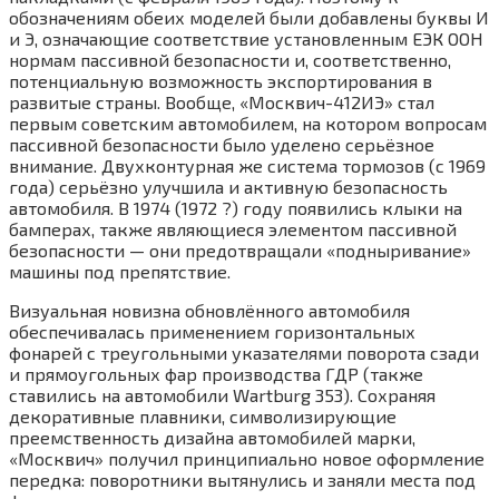
обозначениям обеих моделей были добавлены буквы И
и Э, означающие соответствие установленным ЕЭК ООН
нормам пассивной безопасности и, соответственно,
потенциальную возможность экспортирования в
развитые страны. Вообще, «Москвич-412ИЭ» стал
первым советским автомобилем, на котором вопросам
пассивной безопасности было уделено серьёзное
внимание. Двухконтурная же система тормозов (с 1969
года) серьёзно улучшила и активную безопасность
автомобиля. В 1974 (1972 ?) году появились клыки на
бамперах, также являющиеся элементом пассивной
безопасности — они предотвращали «подныривание»
машины под препятствие.
Визуальная новизна обновлённого автомобиля
обеспечивалась применением горизонтальных
фонарей с треугольными указателями поворота сзади
и прямоугольных фар производства ГДР (также
ставились на автомобили Wartburg 353). Сохраняя
декоративные плавники, символизирующие
преемственность дизайна автомобилей марки,
«Москвич» получил принципиально новое оформление
передка: поворотники вытянулись и заняли места под