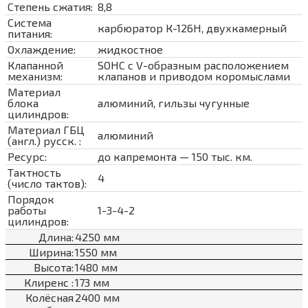
Cтепень сжатия:
8,8
Система
карбюратор К-126Н, двухкамерный
питания:
Охлаждение:
жидкостное
Клапанной
SOHC с V-образным расположением
механизм:
клапанов и приводом коромыслами
Материал
блока
алюминий, гильзы чугунные
цилиндров:
Материал ГБЦ
алюминий
(англ.) русск. :
Ресурс:
до капремонта — 150 тыс. км.
Тактность
4
(число тактов):
Порядок
работы
1-3-4-2
цилиндров:
Длина:
4250 мм
Ширина:
1550 мм
Высота:
1480 мм
Клиренс :
173 мм
Колёсная
2400 мм