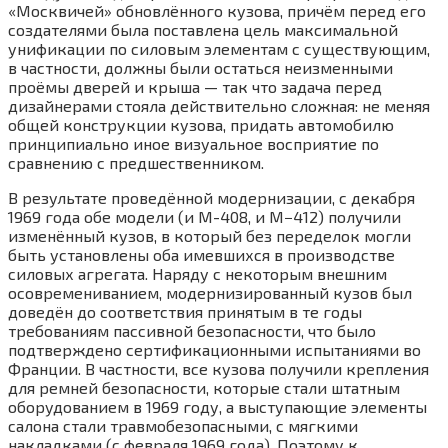
«Москвичей» обновлённого кузова, причём перед его
создателями была поставлена цель максимальной
унификации по силовым элементам с существующим,
в частности, должны были остаться неизменными
проёмы дверей и крыша — так что задача перед
дизайнерами стояла действительно сложная: не меняя
общей конструкции кузова, придать автомобилю
принципиально иное визуальное восприятие по
сравнению с предшественником.
В результате проведённой модернизации, с декабря
1969 года обе модели (и М-408, и М−412) получили
изменённый кузов, в который без переделок могли
быть установлены оба имевшихся в производстве
силовых агрегата. Наряду с некоторым внешним
осовремениванием, модернизированный кузов был
доведён до соответствия принятым в те годы
требованиям пассивной безопасности, что было
подтверждено сертификационными испытаниями во
Франции. В частности, все кузова получили крепления
для ремней безопасности, которые стали штатным
оборудованием в 1969 году, а выступающие элементы
салона стали травмобезопасными, с мягкими
накладками (с февраля 1969 года). Поэтому к