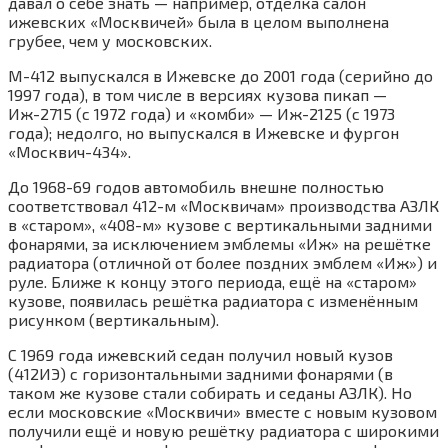
давал о себе знать — например, отделка салон
ижевских «Москвичей» была в целом выполнена
грубее, чем у московских.
М-412 выпускался в Ижевске до 2001 года (серийно до
1997 года), в том числе в версиях кузова пикап —
Иж-2715 (c 1972 года) и «комби» — Иж-2125 (с 1973
года); недолго, но выпускался в Ижевске и фургон
«Москвич-434».
До 1968-69 годов автомобиль внешне полностью
соответствовал 412-м «Москвичам» производства АЗЛК
в «старом», «408-м» кузове с вертикальными задними
фонарями, за исключением эмблемы «Иж» на решётке
радиатора (отличной от более поздних эмблем «Иж») и
руле. Ближе к концу этого периода, ещё на «старом»
кузове, появилась решётка радиатора с изменённым
рисунком (вертикальным).
С 1969 года ижевский седан получил новый кузов
(412ИЭ) с горизонтальными задними фонарями (в
таком же кузове стали собирать и седаны АЗЛК). Но
если московские «Москвичи» вместе с новым кузовом
получили ещё и новую решётку радиатора с широкими