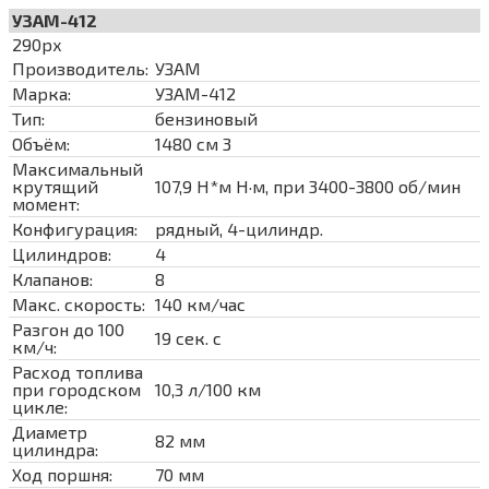
УЗАМ-412
290px
Производитель:
УЗАМ
Марка:
УЗАМ-412
Тип:
бензиновый
Объём:
1480 см 3
Максимальный
крутящий
107,9 Н*м Н·м, при 3400-3800 об/мин
момент:
Конфигурация:
рядный, 4-цилиндр.
Цилиндров:
4
Клапанов:
8
Макс. скорость:
140 км/час
Разгон до 100
19 сек. с
км/ч:
Расход топлива
при городском
10,3 л/100 км
цикле:
Диаметр
82 мм
цилиндра:
Ход поршня:
70 мм