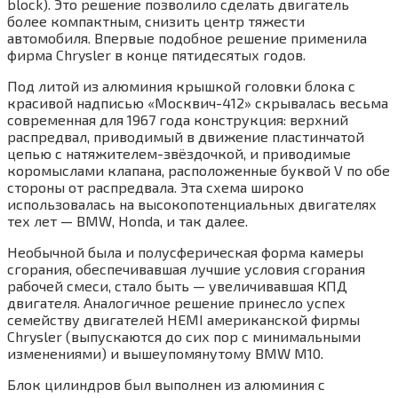
block). Это решение позволило сделать двигатель
более компактным, снизить центр тяжести
автомобиля. Впервые подобное решение применила
фирма Chrysler в конце пятидесятых годов.
Под литой из алюминия крышкой головки блока с
красивой надписью «Москвич-412» скрывалась весьма
современная для 1967 года конструкция: верхний
распредвал, приводимый в движение пластинчатой
цепью с натяжителем-звёздочкой, и приводимые
коромыслами клапана, расположенные буквой V по обе
стороны от распредвала. Эта схема широко
использовалась на высокопотенциальных двигателях
тех лет — BMW, Honda, и так далее.
Необычной была и полусферическая форма камеры
сгорания, обеспечивавшая лучшие условия сгорания
рабочей смеси, стало быть — увеличивавшая КПД
двигателя. Аналогичное решение принесло успех
семейству двигателей HEMI американской фирмы
Chrysler (выпускаются до сих пор с минимальными
изменениями) и вышеупомянутому BMW M10.
Блок цилиндров был выполнен из алюминия с