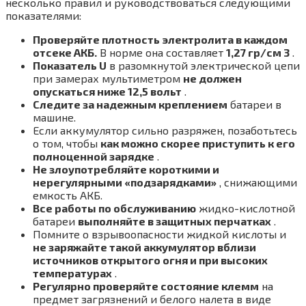
несколько правил и руководствоваться следующими
показателями:
Проверяйте плотность электролита в каждом
отсеке АКБ.
В норме она составляет
1,27 гр/см 3
.
Показатель U
в разомкнутой электрической цепи
при замерах мультиметром
не должен
опускаться ниже 12,5 вольт
.
Следите за надежным креплением
батареи в
машине.
Если аккумулятор сильно разряжен, позаботьтесь
о том, чтобы
как можно скорее приступить к его
полноценной зарядке
.
Не злоупотребляйте короткими и
нерегулярными «подзарядками»
, снижающими
емкость АКБ.
Все работы по обслуживанию
жидко-кислотной
батареи
выполняйте в защитных перчатках
.
Помните о взрывоопасности жидкой кислоты и
не заряжайте такой аккумулятор вблизи
источников открытого огня и при высоких
температурах
.
Регулярно проверяйте состояние клемм
на
предмет загрязнений и белого налета в виде