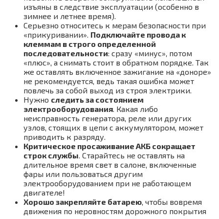
изъяны в следствие эксплуатации (особенно в
зимнее и летнее время).
Серьезно относитесь к мерам безопасности при
«прикуривании».
Подключайте провода к
клеммам в строго определенной
последовательности
: cразу «минуc», потом
«плюс», а снимать стоит в обратном порядке. Так
же оставлять включенное зажигание на «доноре»
не рекомендуется, ведь такая ошибка может
повлечь за собой выход из строя электрики.
Нужно
следить за состоянием
электрооборудования
. Какая либо
неисправность генератора, реле или других
узлов, стоящих в цепи с аккумулятором, может
приводить к разряду.
Критическое просаживание АКБ сокращает
строк службы
. Старайтесь не оставлять на
длительное время свет в салоне, включенные
фары или пользоваться другим
электрооборудованием при не работающем
двигателе!
Хорошо закрепляйте батарею
, чтобы вовремя
движения по неровностям дорожного покрытия