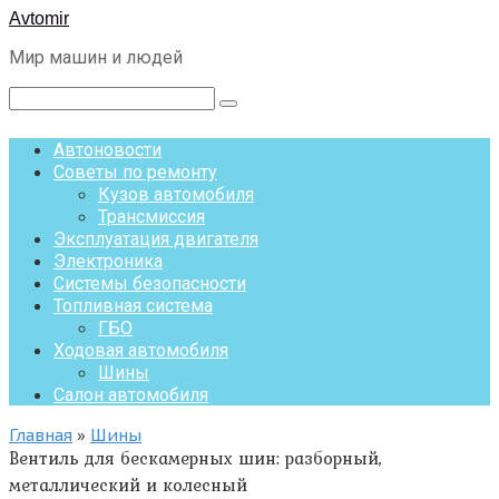
Перейти
Avtomir
к
Мир машин и людей
контенту
Поиск:
Автоновости
Советы по ремонту
Кузов автомобиля
Трансмиссия
Эксплуатация двигателя
Электроника
Системы безопасности
Топливная система
ГБО
Ходовая автомобиля
Шины
Салон автомобиля
Главная
»
Шины
Вентиль для бескамерных шин: разборный,
металлический и колесный