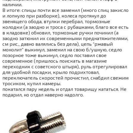
наличии.
В итоге: спицы почти все заменил (много спиц закисло
и лопнуло при разборке), колеса протянул до
звенящего обода, втулки перебрал, тормозные
колодки (а заодно и троса с рубашками, благо все есть
в кладовке) обновил, тормозные ручки починил (а
заодно затюнил их современными преднатяжителями,
см рис., давно валялись без дела), цепь “ржавый
монолит” выкинул, заменил на свою б/ушную, седло
позорное тоже выкинул, седло поставил свое
современное (пришлось поискать в магазине
переходник с советского штыря), руль отрегулировал
для удобной посадки, крыло подрихтовал,
переключатель скоростей прочистил, снабдил свежим
тросиком, купил камеры.
покатался пару недель и отдал товарищу кататься. Не
подарил, но отдал наверно надолго.