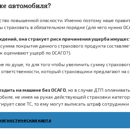
ке автомобиля?
ство повышенной опасности. Именно поэтому наше правит
страховать в обязательном порядке (для чего нужно ОС
ждений, она страхует риск причинения ущерба имущес
умма покрытия данного страхового продукта составляет 5
к оценивают ущерб по ОСАГО?).
е по душе, то для того чтобы увеличить сумму страхово
ответственности, который страховщики предлагают на с
ездить на машине без ОСАГО
, но в случае ДТП оплачива
мобиле, не имея на руках действующей страховки катего
тирует свое ТС, то ему могут выписать штраф сотрудники
Диагностическая карта