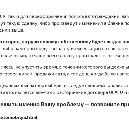
СК, так и для переоформления полиса автогражданки, вам
ут такую сделку, либо произведут изменения в бланке п
дили выше.
 сторон, на руки новому собственнику будет выдан н
 либо вам произведут выплату компенсации на ваш расче
наличными, то чаще всего оплату производят в тот же де
илось, не упустить время, в течении которого вы должны
оговора купли-продажи авто, а тот день когда было напи
сационных выплат вы выберете, следует вовремя оповест
авто, является все-таки расторжение договора ОСАГО и 
решить именно Вашу проблему — позвоните пр
avtomobilya.html