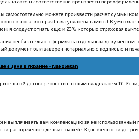
адельца авто и соответственно произвести переоформлен
 вы самостоятельно можете произвести расчет суммы ко
вого взноса, которая была уплачена вами в СК умножаетс
ения следует отнять еще и 23% которые страховая вычтет
вания необязательно оформлять отдельным документом,
нный документ был заверен нотариально с подписью и печ
шей цене в Украине - Nakolesah
ительной договоренности с новым владельцем ТС. Если д
сен выплачивать вам компенсацию за неиспользованный п
сти расторжение сделки с вашей СК (особенности досроч