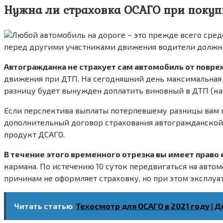
Нужна ли страховка ОСАГО при покуп
Любой автомобиль на дороге – это прежде всего сред
перед другими участниками движения водители должны 
Автогражданка не страхует сам автомобиль от повре
движения при ДТП. На сегодняшний день максимальная с
разницу будет вынужден доплатить виновный в ДТП (ка
Если перспектива выплаты потерпевшему разницы вам н
дополнительный договор страхования автогражданской 
продукт ДСАГО.
В течение этого временного отрезка вы имеет право 
кармана. По истечению 10 суток передвигаться на авто
причинам не оформляет страховку, но при этом эксплуа
Читать статью
Техосмотр для ОСАГО в 2021 году | 