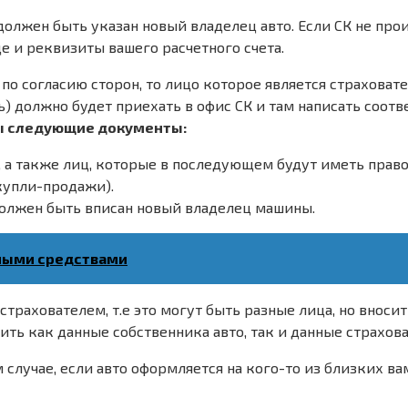
 должен быть указан новый владелец авто. Если СК не п
е и реквизиты вашего расчетного счета.
о согласию сторон, то лицо которое является страховате
ь) должно будет приехать в офис СК и там написать соот
ы следующие документы:
 а также лиц, которые в последующем будут иметь право
купли-продажи).
должен быть вписан новый владелец машины.
чными средствами
 страхователем, т.е это могут быть разные лица, но вно
ить как данные собственника авто, так и данные страхова
случае, если авто оформляется на кого-то из близких ва