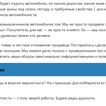
е будет ездить автомобиль, по каким дорогам, каков нрав
вые шины под сезон, погоду и требуемые свойства. С дис
иков автомобилиста.
омышленников-автомобилистов. Мы не просто продаём за
ыт. Покупатель для нас — не просто клиент. Он — наш ко
удовольствием это делаем.
товар и честное отношение продавца. Постарались сделат
ую позицию. Мы имеем дело только с проверенными пост
сделать наши обзоры максимально информативными и пол
ние
вды в ворохе маркетинга? На страницах ДискоМаркета ес
тность — стиль нашей работы. Будем рады дружить.