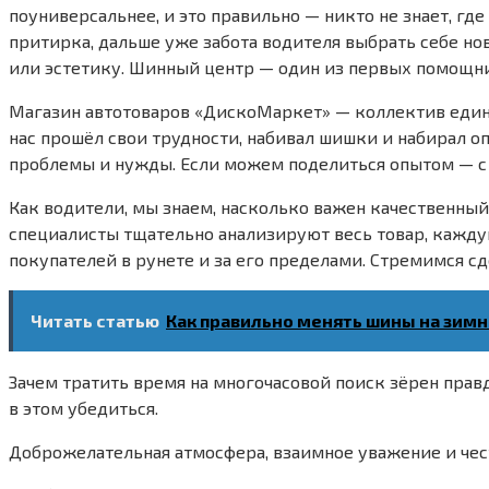
поуниверсальнее, и это правильно — никто не знает, гд
притирка, дальше уже забота водителя выбрать себе но
или эстетику. Шинный центр — один из первых помощн
Магазин автотоваров «ДискоМаркет» — коллектив един
нас прошёл свои трудности, набивал шишки и набирал оп
проблемы и нужды. Если можем поделиться опытом — с 
Как водители, мы знаем, насколько важен качественный 
специалисты тщательно анализируют весь товар, кажд
покупателей в рунете и за его пределами. Стремимся 
Читать статью
Как правильно менять шины на зим
Зачем тратить время на многочасовой поиск зёрен пра
в этом убедиться.
Доброжелательная атмосфера, взаимное уважение и чес