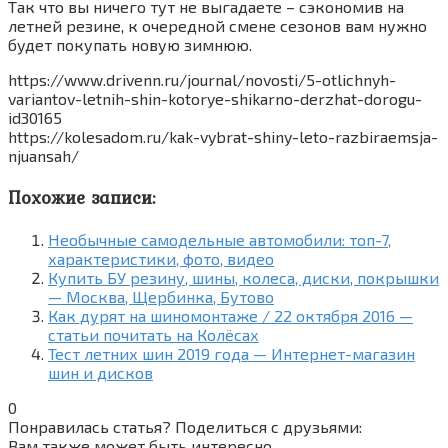
Так что вы ничего тут не выгадаете – сэкономив на
летней резине, к очередной смене сезонов вам нужно
будет покупать новую зимнюю.
https://www.drivenn.ru/journal/novosti/5-otlichnyh-
variantov-letnih-shin-kotorye-shikarno-derzhat-dorogu-
id30165
https://kolesadom.ru/kak-vybrat-shiny-leto-razbiraemsja-
njuansah/
Похожие записи:
Необычные самодельные автомобили: топ-7,
характеристики, фото, видео
Купить БУ резину, шины, колеса, диски, покрышки
— Москва, Щербинка, Бутово
Как дурят на шиномонтаже / 22 октября 2016 —
статьи почитать на Колёсах
Тест летних шин 2019 года — Интернет-магазин
шин и дисков
0
Понравилась статья? Поделиться с друзьями:
Вам также может быть интересно