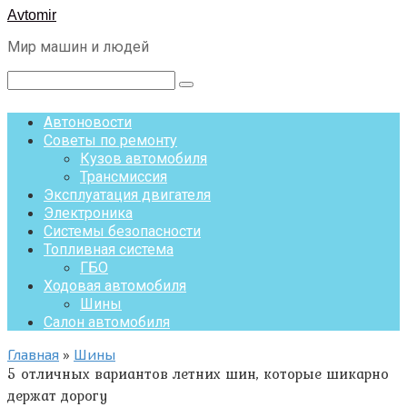
Перейти
Avtomir
к
Мир машин и людей
контенту
Поиск:
Автоновости
Советы по ремонту
Кузов автомобиля
Трансмиссия
Эксплуатация двигателя
Электроника
Системы безопасности
Топливная система
ГБО
Ходовая автомобиля
Шины
Салон автомобиля
Главная
»
Шины
5 отличных вариантов летних шин, которые шикарно
держат дорогу