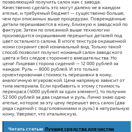
позволяющий получить салон как с завода.
Качественно сделать это могут далеко не в каждом
ателье, и требуемый бюджет — существенно больше,
чем при описанных выше процедурах. Поврежденные
детали перешиваются в кожу, близкую к заводской по
фактуре. Затем по описанной выше технологии
производится окрашивание перешитых деталей под
цвет остального салона. В итоге текстура окрашенной
кожи сохранит свой изначальный вид. Только такой
способ позволит получит кожаный салон заводского
цвета и без следов стороннего вмешательства. Но
цена! Лицевая сторона сидений — 12 000 рублей за
каждое. Руль — 8000 рублей. И это только
ориентировочная стоимость перешивки в кожу,
аналогичную ягуаровской. Цена напрямую зависит от
типа материала. Если прибавить к этому стоимость
перекраса (4000 рублей за один элемент), то получим
52 000 рублей за два сиденья и руль. Лично знаю одно
ателье, которое за эту цену перешьет весь салон (два
ряда сидений с подголовниками и руль) в натуральную
кожу. Уверяют, что итальянскую.
Читать статью
Лучшие средства для чистки