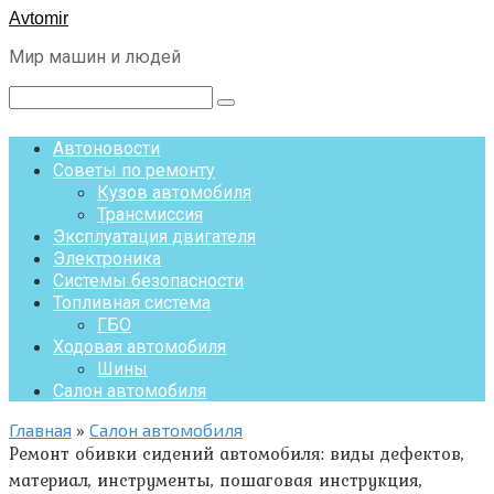
Перейти
Avtomir
к
Мир машин и людей
контенту
Поиск:
Автоновости
Советы по ремонту
Кузов автомобиля
Трансмиссия
Эксплуатация двигателя
Электроника
Системы безопасности
Топливная система
ГБО
Ходовая автомобиля
Шины
Салон автомобиля
Главная
»
Салон автомобиля
Ремонт обивки сидений автомобиля: виды дефектов,
материал, инструменты, пошаговая инструкция,