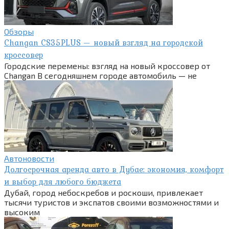
Обзоры
Changan CS35PLUS — новый взгляд на городской
кроссовер
Городские перемены: взгляд на новый кроссовер от
Changan В сегодняшнем городе автомобиль — не
Автоновости
Долгосрочная аренда авто в Дубае: экономия, комфорт
и выбор для любого бюджета
Дубай, город небоскребов и роскоши, привлекает
тысячи туристов и экспатов своими возможностями и
высоким