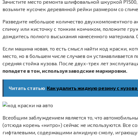
Зачистите место ремонта шлифовальной шкуркой Р1500, 
возьмите кусочек деревянной рейки размером со спиче
Разведите небольшое количество двухкомпонентного акр
спичку или кисточку с тонким кончиком, положите грун
дождитесь полного высыхания нанесенного материала. О
Если машина новая, то есть смысл найти код краски, к
место, но в большем числе случаев он устанавливается
средняя стойка кузова. После двух-трех лет эксплуата
попадете в тон, используя заводские маркировки.
Читать статью
Как удалить жидкую резину с кузов
Всеобщим заблуждением является то, что автомобильны
(отсюда корень «нитро») сейчас не используются. Все
гифталевыми, содержащими алкидную смолу, играющу