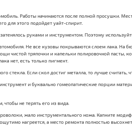
мобиль. Работы начинаются после полной просушки. Мес
его для этого подойдет уайт-спирит.
 затенялось руками и инструментом. Поэтому используйт
автомобиля. Не все кузовы покрываются слоем лака. На 
мощи чистой тряпочки и капельки полировочной пасты, ко
ака нет, есть только пигмент.
 стекла. Если скол достиг металла, то лучше считать, ч
инструмент и буквально гомеопатические порции материа
чтобы не терять его из вида.
 проволоки, жало инструментального ножа. Капните мод
 ощутимо нагреется, а место ремонта полностью высохнет