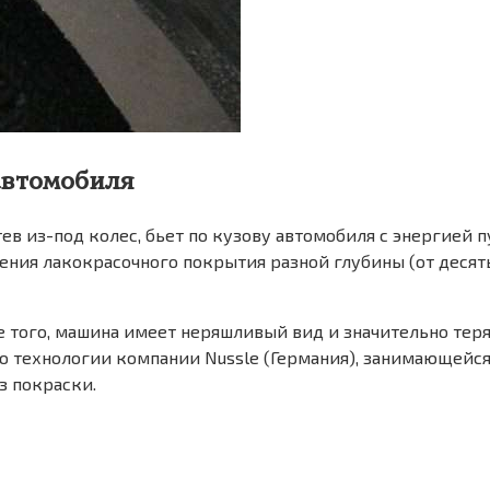
автомобиля
ев из-под колес, бьет по кузову автомобиля с энергией 
дения лакокрасочного покрытия разной глубины (от деся
е того, машина имеет неряшливый вид и значительно теря
по технологии компании Nussle (Германия), занимающей
з покраски.