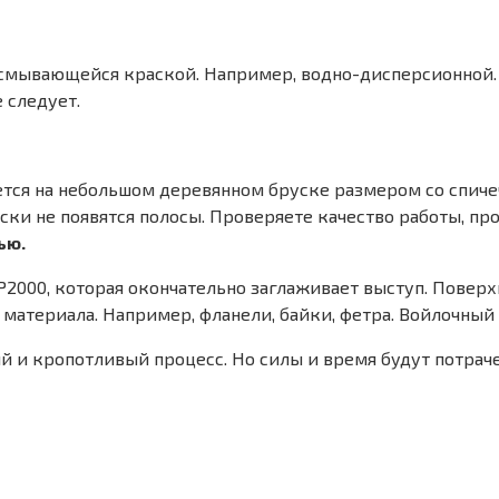
смывающейся краской. Например, водно-дисперсионной. 
 следует.
яется на небольшом деревянном бруске размером со спич
ски не появятся полосы. Проверяете качество работы, пр
ью.
 Р2000, которая окончательно заглаживает выступ. Повер
о материала. Например, фланели, байки, фетра. Войлочны
ий и кропотливый процесс. Но силы и время будут потрач