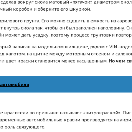
сделав вокруг скола матовый «пятачок» диаметром около
чный коробок и оберните его шкуркой.
илового грунта. Его можно сцедить в емкость из аэрозо
т внутрь скола так, чтобы он был заполнен наполовину. 
н может дать усадку, поэтому процесс грунтовки повтор
оторый написан на модельном шильдике, рядом с VIN-код
 под капотом, на щитке между моторным отсеком и салоно
ции цвет краски становится менее насыщенным.
Но чем с
а автомобиля
е красители по привычке называют «нитрокраской». Пи
 современные автомобильные краски производятся на акр
ю роль связующего.