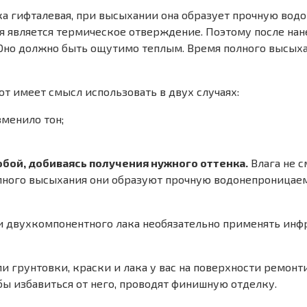
яка гифталевая, при высыхании она образует прочную во
является термическое отверждение. Поэтому после нане
но должно быть ощутимо теплым. Время полного высыхания
 имеет смысл использовать в двух случаях:
менило тон;
ой, добиваясь получения нужного оттенка.
Влага не с
олного высыхания они образуют прочную водонепроницаем
 двухкомпонентного лака необязательно применять инфра
ми грунтовки, краски и лака у вас на поверхности ремо
бы избавиться от него, проводят финишную отделку.