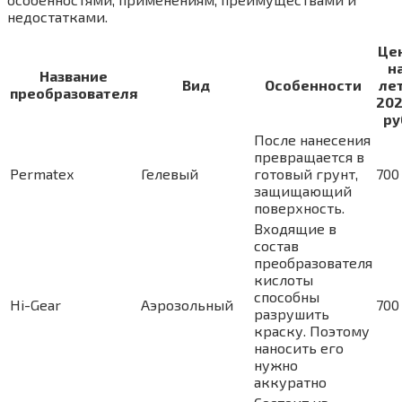
недостатками.
Це
н
Название
Вид
Особенности
ле
преобразователя
202
ру
После нанесения
превращается в
Permatex
Гелевый
готовый грунт,
700
защищающий
поверхность.
Входящие в
состав
преобразователя
кислоты
способны
Hi-Gear
Аэрозольный
700
разрушить
краску. Поэтому
наносить его
нужно
аккуратно