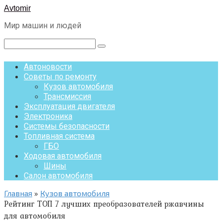
Перейти
Avtomir
к
Мир машин и людей
контенту
Поиск:
Автоновости
Советы по ремонту
Кузов автомобиля
Трансмиссия
Эксплуатация двигателя
Электроника
Системы безопасности
Топливная система
ГБО
Ходовая автомобиля
Шины
Салон автомобиля
Главная
»
Кузов автомобиля
Рейтинг ТОП 7 лучших преобразователей ржавчины
для автомобиля