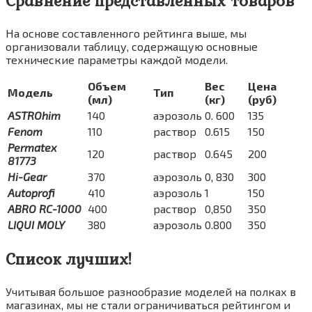
Сравнение представленных товаров
На основе составленного рейтинга выше, мы
организовали таблицу, содержащую основные
технические параметры каждой модели.
Объем
Вес
Цена
Модель
Тип
(мл)
(кг)
(руб)
ASTROhim
140
аэрозоль
0. 600
135
Fenom
110
раствор
0.615
150
Permatex
120
раствор
0.645
200
81773
Hi-Gear
370
аэрозоль
0, 830
300
Autoprofi
410
аэрозоль
1
150
ABRO RC-1000
400
раствор
0,850
350
LIQUI MOLY
380
аэрозоль
0.800
350
Список лучших!
Учитывая большое разнообразие моделей на полках в
магазинах, мы не стали ограничиваться рейтингом и