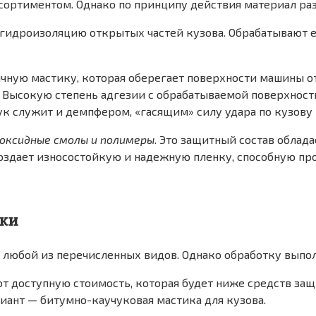
сортиментом. Однако по принципу действия материал раз
ь гидроизоляцию открытых частей кузова. Обрабатывают 
ичную мастику, которая оберегает поверхности машины о
ия. Высокую степень адгезии с обрабатываемой поверхнос
чук служит и демпфером, «гасящим» силу удара по кузов
оксидные смолы и полимеры
. Это защитный состав облад
оздает износостойкую и надежную пленку, способную про
ики
любой из перечисленных видов. Однако обработку выполня
т доступную стоимость, которая будет ниже средств защ
иант — битумно-каучуковая мастика для кузова.