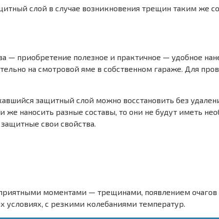
итный слой в случае возникновения трещин таким же со
ва — приобретение полезное и практичное — удобное нан
ельно на смотровой яме в собственном гараже. Для пров
кавшийся защитный слой можно восстановить без удалени
сли же наносить разные составы, то они не будут иметь н
ь защитные свои свойства.
еприятными моментами — трещинами, появлением очагов 
х условиях, с резкими колебаниями температур.