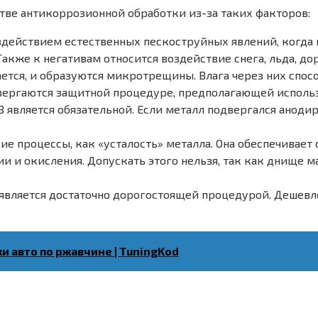
стве антикоррозионной обработки из-за таких факторов:
здействием естественных пескоструйных явлений, когда 
кже к негативам относится воздействие снега, льда, до
ается, и образуются микротрещины. Влага через них спо
ергаются защитной процедуре, предполагающей использо
 является обязательной. Если металл подвергался аноди
ие процессы, как «усталость» металла. Она обеспечивае
и и окисления. Допускать этого нельзя, так как днище м
является достаточно дорогостоящей процедурой. Дешевл
 авто по ржавчине | TuningKod