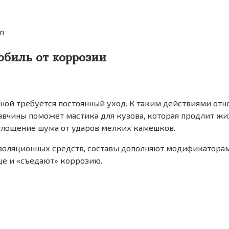
n
обиль от коррозии
иной требуется постоянный уход. К таким действиями от
жавчины поможет мастика для кузова, которая продлит ж
оглощение шума от ударов мелких камешков.
золяционных средств, составы дополняют модификаторам
ще и «съедают» коррозию.