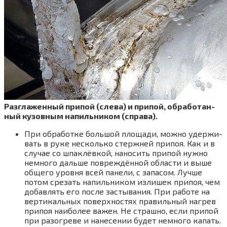
Раз­гла­жен­ный при­пой (сле­ва) и при­пой, обра­бо­тан­
ный кузов­ным напиль­ни­ком (спра­ва).
При обра­бот­ке боль­шой пло­ща­ди, мож­но удер­жи­
вать в руке несколь­ко стерж­ней при­поя. Как и в
слу­чае со шпа­клёв­кой, нано­сить при­пой нуж­но
немно­го даль­ше повре­ждён­ной обла­сти и выше
обще­го уров­ня всей пане­ли, с запа­сом. Луч­ше
потом сре­зать напиль­ни­ком изли­шек при­поя, чем
добав­лять его после засты­ва­ния. При рабо­те на
вер­ти­каль­ных поверх­но­стях пра­виль­ный нагрев
при­поя наи­бо­лее важен. Не страш­но, если при­пой
при разо­гре­ве и нане­се­нии будет немно­го капать.