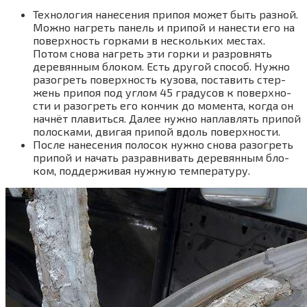
Тех­но­ло­гия нане­се­ния при­поя может быть раз­ной.
Мож­но нагреть панель и при­пой и нане­сти его на
поверх­ность гор­ка­ми в несколь­ких местах.
Потом сно­ва нагреть эти гор­ки и раз­ров­нять
дере­вян­ным бло­ком. Есть дру­гой спо­соб. Нуж­но
разо­греть поверх­ность кузо­ва, поста­вить стер­
жень при­поя под углом 45 гра­ду­сов к поверх­но­
сти и разо­греть его кон­чик до момен­та, когда он
нач­нёт пла­вить­ся. Далее нуж­но наплав­лять при­пой
полос­ка­ми, дви­гая при­пой вдоль поверх­но­сти.
После нане­се­ния поло­сок нуж­но сно­ва разо­греть
при­пой и начать раз­рав­ни­вать дере­вян­ным бло­
ком, под­дер­жи­вая нуж­ную тем­пе­ра­ту­ру.