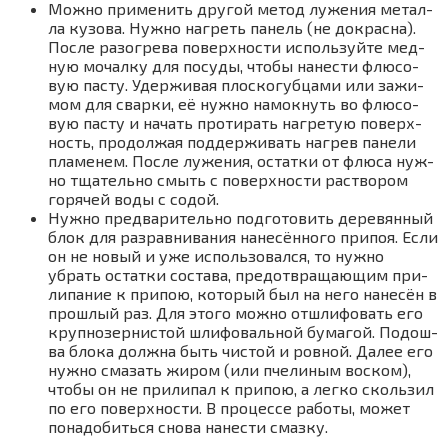
Мож­но при­ме­нить дру­гой метод луже­ния метал­
ла кузо­ва. Нуж­но нагреть панель (не докрас­на).
После разо­гре­ва поверх­но­сти исполь­зуй­те мед­
ную мочал­ку для посу­ды, что­бы нане­сти флю­со­
вую пас­ту. Удер­жи­вая плос­ко­губ­ца­ми или зажи­
мом для свар­ки, её нуж­но намок­нуть во флю­со­
вую пас­ту и начать про­ти­рать нагре­тую поверх­
ность, про­дол­жая под­дер­жи­вать нагрев пане­ли
пла­ме­нем. После луже­ния, остат­ки от флю­са нуж­
но тща­тель­но смыть с поверх­но­сти рас­тво­ром
горя­чей воды с содой.
Нуж­но пред­ва­ри­тель­но под­го­то­вить дере­вян­ный
блок для раз­рав­ни­ва­ния нане­сён­но­го при­поя. Если
он не новый и уже исполь­зо­вал­ся, то нуж­но
убрать остат­ки соста­ва, предот­вра­ща­ю­щим при­
ли­па­ние к при­пою, кото­рый был на него нане­сён в
про­шлый раз. Для это­го мож­но отшли­фо­вать его
круп­но­зер­ни­стой шли­фо­валь­ной бума­гой. Подош­
ва бло­ка долж­на быть чистой и ров­ной. Далее его
нуж­но сма­зать жиром (или пче­ли­ным вос­ком),
что­бы он не при­ли­пал к при­пою, а лег­ко сколь­зил
по его поверх­но­сти. В про­цес­се рабо­ты, может
пона­до­бить­ся сно­ва нане­сти смаз­ку.