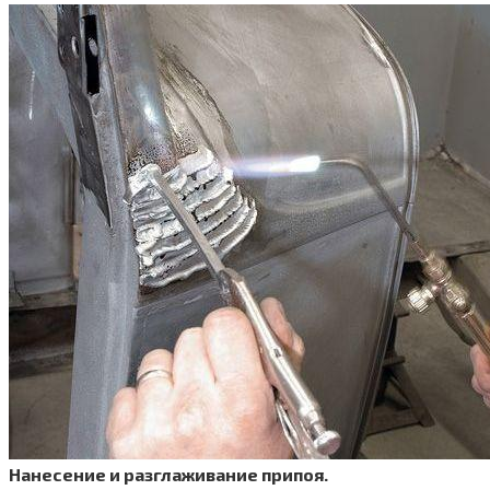
Нане­се­ние и раз­гла­жи­ва­ние при­поя.