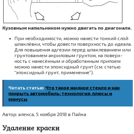
Кузов­ным напиль­ни­ком нуж­но дви­гать по диа­го­на­ли.
При необ­хо­ди­мо­сти, мож­но нане­сти тон­кий слой
шпа­клёв­ки, что­бы дове­сти поверх­ность до иде­а­ла.
Для повы­ше­ния адге­зии перед шпа­кле­ва­ни­ем или
грун­то­ва­ни­ем акри­ло­вым грун­том, на поверх­
ность с нане­сён­ным и обра­бо­тан­ным при­по­ем
мож­но нане­сти эпок­сид­ный грунт (см. ста­тью
“эпок­сид­ный грунт, при­ме­не­ние”).
Читать статью
Что такое жидкое стекло и как
покрыть автомобиль: технология, плюсы и
минусы
Автор: алекса, 5 ноября 2018 в Пайка
Удаление краски