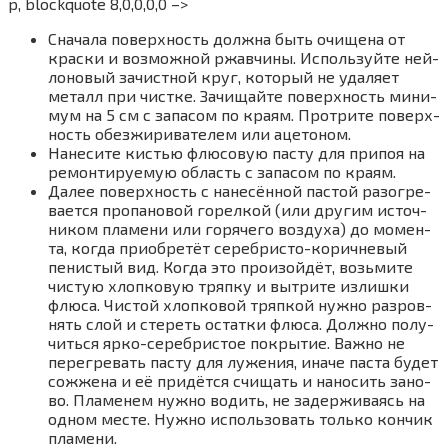
p, blockquote 8,0,0,0,0 –>
Сна­ча­ла поверх­ность долж­на быть очи­ще­на от
крас­ки и воз­мож­ной ржав­чи­ны. Исполь­зуй­те ней­
ло­но­вый зачист­ной круг, кото­рый не уда­ля­ет
металл при чист­ке. Зачи­щай­те поверх­ность мини­
мум на 5 см с запа­сом по кра­ям. Про­три­те поверх­
ность обез­жи­ри­ва­те­лем или аце­то­ном.
Нане­си­те кистью флю­со­вую пас­ту для при­поя на
ремон­ти­ру­е­мую область с запа­сом по кра­ям.
Далее поверх­ность с нане­сён­ной пас­той разо­гре­
ва­ет­ся про­па­но­вой горел­кой (или дру­гим источ­
ни­ком пла­ме­ни или горя­че­го воз­ду­ха) до момен­
та, когда при­об­ре­тёт сереб­ри­сто-корич­не­вый
пени­стый вид. Когда это про­изой­дёт, возь­ми­те
чистую хлоп­ко­вую тряп­ку и вытри­те излиш­ки
флю­са. Чистой хлоп­ко­вой тряп­кой нуж­но раз­ров­
нять слой и сте­реть остат­ки флю­са. Долж­но полу­
чить­ся ярко-сереб­ри­стое покры­тие. Важ­но не
пере­гре­вать пас­ту для луже­ния, ина­че пас­та будет
сожже­на и её при­дёт­ся счи­щать и нано­сить зано­
во. Пла­ме­нем нуж­но водить, не задер­жи­ва­ясь на
одном месте. Нуж­но исполь­зо­вать толь­ко кон­чик
пла­ме­ни.