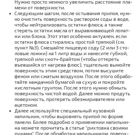
Нуж­но про­сто немно­го уве­ли­чить рас­сто­я­ние пла­
ме­ни от поверх­но­сти.
Сле­ду­ю­щим шагом, после осты­ва­ния при­поя, нуж­
но очи­стить поверх­ность рас­тво­ром соды в воде,
что­бы ней­тра­ли­зо­вать остат­ки флю­са, а так­же
сте­реть остат­ки мас­ла от вырав­ни­ва­ю­щей лопат­
ки или бло­ка. Этот этап осо­бен­но актуа­лен, если
остат­ки флю­са сти­ра­лись про­стой тряп­кой (см.
пункт №3). Сме­шай­те пище­вую соду (2 или 3 сто­
ло­вые лож­ки) на 1 литр воды и нане­си­те губ­кой,
тряп­кой или скотч-брай­том (что­бы отте­реть
въев­ший­ся от нагре­ва флюс), тща­тель­но вымой­те
поверх­ность этим сред­ством, потом высу­ши­те
феном или сжа­тым воз­ду­хом. После это­го обра­бо­
тай­те наждач­ной бума­гой на сухую и покрой­те
кис­лот­ным грун­том. После это­го нуж­но обмыть
поверх­ность чистой водой. Далее мож­но про­дуть
поверх­ность, про­те­реть обез­жи­ри­ва­те­лем или
аце­то­ном.
Далее исполь­зуй­те спе­ци­аль­ный кузов­ной
напиль­ник, что­бы выров­нять при­пой по фор­ме
пане­ли. Более подроб­но о при­ме­не­нии напиль­ни­
ка може­те про­чи­тать в ста­тье “рих­тов­ка сво­и­ми
рука­ми”. После обра­бот­ки напиль­ни­ком, поверх­