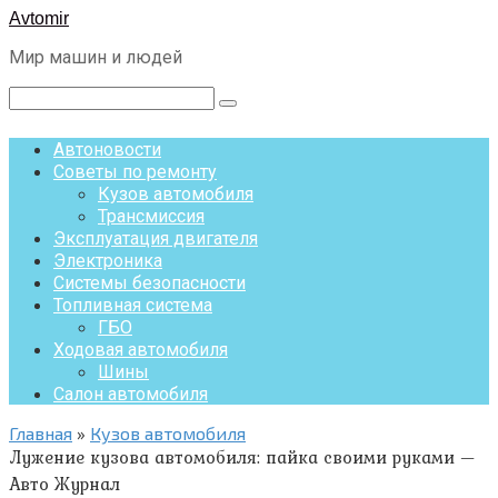
Перейти
Avtomir
к
Мир машин и людей
контенту
Поиск:
Автоновости
Советы по ремонту
Кузов автомобиля
Трансмиссия
Эксплуатация двигателя
Электроника
Системы безопасности
Топливная система
ГБО
Ходовая автомобиля
Шины
Салон автомобиля
Главная
»
Кузов автомобиля
Лужение кузова автомобиля: пайка своими руками —
Авто Журнал