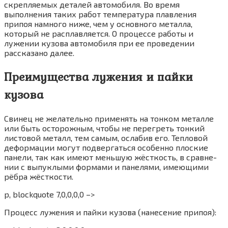
скрепляемых деталей автомобиля. Во время
выполнения таких работ температура плавления
припоя намного ниже, чем у основного металла,
который не расплавляется. О процессе работы и
лужении кузова автомобиля при ее проведении
рассказано далее.
Преимущества лужения и пайки
кузова
Сви­нец не жела­тель­но при­ме­нять на тон­ком метал­ле
или быть осто­рож­ным, что­бы не пере­греть тон­кий
листо­вой металл, тем самым, осла­бив его. Теп­ло­вой
дефор­ма­ции могут под­вер­гать­ся осо­бен­но плос­кие
пане­ли, так как име­ют мень­шую жёст­кость, в срав­не­
нии с выпук­лы­ми фор­ма­ми и пане­ля­ми, име­ю­щи­ми
рёб­ра жёст­ко­сти.
p, blockquote 7,0,0,0,0 –>
Про­цесс луже­ния и пай­ки кузо­ва (нане­се­ние при­поя):