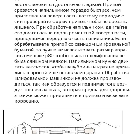
ность ста­но­вит­ся доста­точ­но глад­кой. При­пой
сре­за­ет­ся напиль­ни­ком гораз­до быст­рее, чем
при­ле­га­ю­щая поверх­ность, поэто­му пери­о­ди­че­
ски про­ве­ряй­те фор­му при­поя, что­бы не сре­зать
лиш­не­го. При обра­бот­ке напиль­ни­ком, дви­гай­те
его диа­го­наль­но вдоль ремонт­ной поверх­но­сти,
при­под­ни­мая перед­нюю часть напиль­ни­ка. Если
обра­ба­ты­ва­е­те при­пой со свин­цом шли­фо­валь­ной
бума­гой, то луч­ше не исполь­зо­вать раз­мер абра­
зи­ва мень­ше p80, что­бы пыль от шли­фо­ва­ния не
была слиш­ком мел­кой. Напиль­ни­ком нуж­но дви­
гать наис­ко­сок, что­бы зазуб­ри­ны и края не вре­за­
лись в при­пой и не остав­ля­ли цара­пин. Обра­бот­ка
шли­фо­валь­ной машин­кой не долж­на про­из­во­
дить­ся, так как обра­зу­ет­ся и под­ни­ма­ет­ся в воз­
дух ток­сич­ная пыль, кото­рая вред­на для здо­ро­вья,
а так­же может при­лип­нуть к при­пою и вызы­вать
кор­ро­зию.