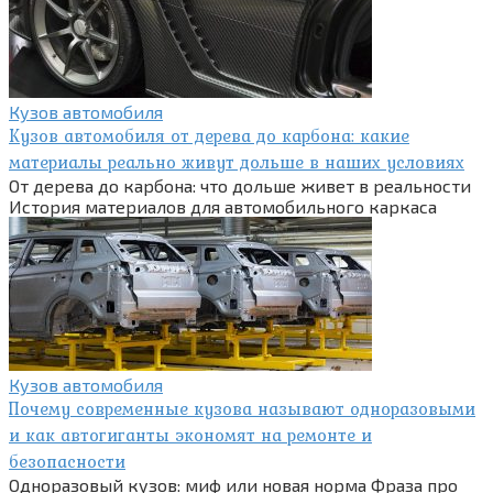
Кузов автомобиля
Кузов автомобиля от дерева до карбона: какие
материалы реально живут дольше в наших условиях
От дерева до карбона: что дольше живет в реальности
История материалов для автомобильного каркаса
Кузов автомобиля
Почему современные кузова называют одноразовыми
и как автогиганты экономят на ремонте и
безопасности
Одноразовый кузов: миф или новая норма Фраза про