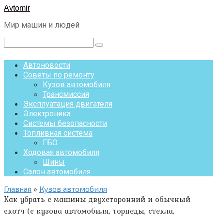
Перейти
Avtomir
к
Мир машин и людей
контенту
Поиск:
Автоновости
Советы по ремонту
Кузов автомобиля
Трансмиссия
Эксплуатация двигателя
Электроника
Системы безопасности
Топливная система
ГБО
Ходовая автомобиля
Шины
Салон автомобиля
Главная
»
Кузов автомобиля
Как убрать с машины двухсторонний и обычный
скотч (с кузова автомобиля, торпеды, стекла,