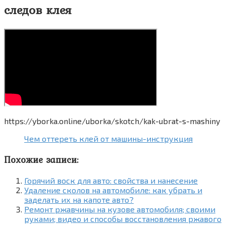
следов клея
https://yborka.online/uborka/skotch/kak-ubrat-s-mashiny
Чем оттереть клей от машины-инструкция
Похожие записи:
Горячий воск для авто: свойства и нанесение
Удаление сколов на автомобиле: как убрать и
заделать их на капоте авто?
Ремонт ржавчины на кузове автомобиля; своими
руками; видео и способы восстановления ржавого