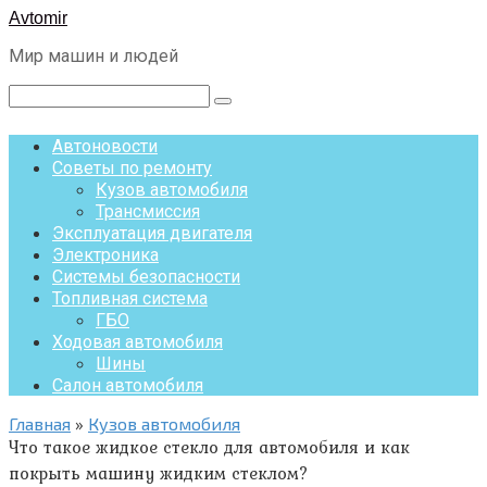
Перейти
Avtomir
к
Мир машин и людей
контенту
Поиск:
Автоновости
Советы по ремонту
Кузов автомобиля
Трансмиссия
Эксплуатация двигателя
Электроника
Системы безопасности
Топливная система
ГБО
Ходовая автомобиля
Шины
Салон автомобиля
Главная
»
Кузов автомобиля
Что такое жидкое стекло для автомобиля и как
покрыть машину жидким стеклом?