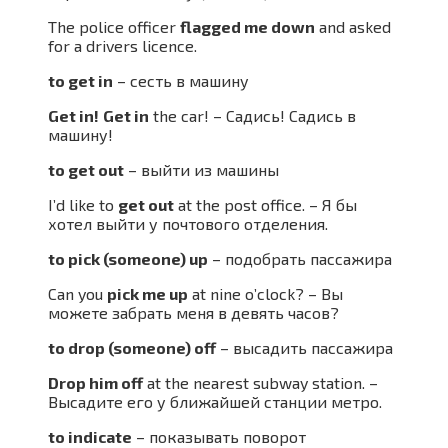
The police officer
flagged me down
and asked
for a drivers licence.
to get in
– сесть в машину
Get in!
Get in
the car! – Садись! Садись в
машину!
to get out
– выйти из машины
I’d like to
get out
at the post office. – Я бы
хотел выйти у почтового отделения.
to pick (someone) up
– подобрать пассажира
Can you
pick me up
at nine o’clock? – Вы
можете забрать меня в девять часов?
to drop (someone) off
– высадить пассажира
Drop him off
at the nearest subway station. –
Высадите его у ближайшей станции метро.
to indicate
– показывать поворот