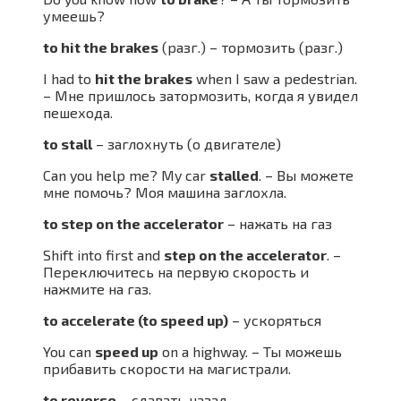
умеешь?
to hit the brakes
(разг.) – тормозить (разг.)
I had to
hit the brakes
when I saw a pedestrian.
– Мне пришлось затормозить, когда я увидел
пешехода.
to stall
– заглохнуть (о двигателе)
Can you help me? My car
stalled
. – Вы можете
мне помочь? Моя машина заглохла.
to step on the accelerator
– нажать на газ
Shift into first and
step on the accelerator
. –
Переключитесь на первую скорость и
нажмите на газ.
to accelerate (to speed up)
– ускоряться
You can
speed up
on a highway. – Ты можешь
прибавить скорости на магистрали.
to reverse
– сдавать назад