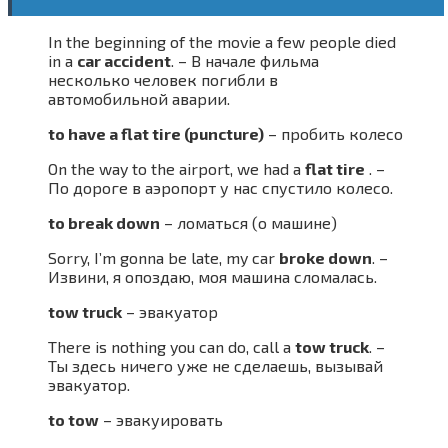
In the beginning of the movie a few people died
in a
car accident
. – В начале фильма
несколько человек погибли в
автомобильной аварии.
to have a flat tire (puncture)
– пробить колесо
On the way to the airport, we had a
flat tire
. –
По дороге в аэропорт у нас спустило колесо.
to break down
– ломаться (о машине)
Sorry, I’m gonna be late, my car
broke down
. –
Извини, я опоздаю, моя машина сломалась.
tow truck
– эвакуатор
There is nothing you can do, call a
tow truck
. –
Ты здесь ничего уже не сделаешь, вызывай
эвакуатор.
to tow
– эвакуировать