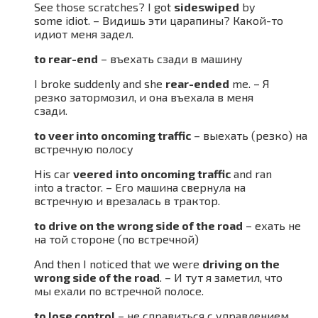
See those scratches? I got
sideswiped
by
some idiot. – Видишь эти царапины? Какой-то
идиот меня задел.
to rear-end
– въехать сзади в машину
I broke suddenly and she
rear-ended
me. – Я
резко затормозил, и она въехала в меня
сзади.
to veer into oncoming traffic
– выехать (резко) на
встречную полосу
His car
veered
into oncoming traffic
and ran
into a tractor. – Его машина свернула на
встречную и врезалась в трактор.
to drive on the wrong side of the road
– ехать не
на той стороне (по встречной)
And then I noticed that we were
driving on the
wrong side of the road
. – И тут я заметил, что
мы ехали по встречной полосе.
to lose control
– не справиться с управлением