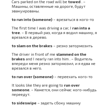
Cars parked on the road will be
towed
. –
Машины, оставленные на дороге, будут
эвакуированы.
to run into (someone)
– врезаться в кого-то
The first time I was driving a car, I
ran into a
tree
. – В первый раз, когда я водил машину, я
врезался в дерево.
to slam on the brakes
– резко затормозить
The driver in front of me
slammed on the
brakes
and I nearly ran into him . – Водитель
впереди меня резко затормозил, и я едва не
врезался в него.
to run over (someone)
– переехать кого-то
It looks like they are going to
run over
someone
. – Кажется, они сейчас кого-нибудь
переедут.
to sideswipe
– задеть сбоку машину