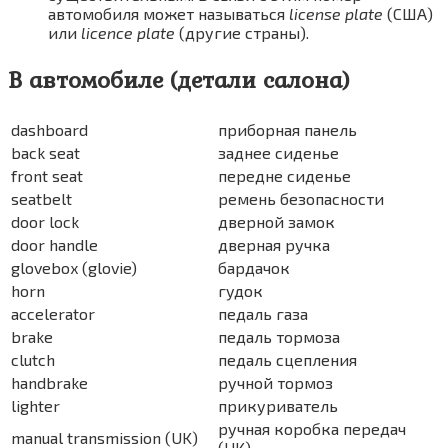
автомобиля может называться
license plate
(США)
или
licence plate
(другие страны).
В автомобиле (детали салона)
dashboard
приборная панель
back seat
заднее сиденье
front seat
передне сиденье
seatbelt
ремень безопасности
door lock
дверной замок
door handle
дверная ручка
glovebox (glovie)
бардачок
horn
гудок
accelerator
педаль газа
brake
педаль тормоза
clutch
педаль сцепления
handbrake
ручной тормоз
lighter
прикуриватель
ручная коробка передач
manual transmission (UK)
(UK)