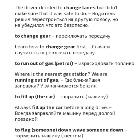
The driver decided to
change lanes
but didn’t
make sure that it was safe to do. – Водитель
решил перестроиться на другую полосу, но
не убедился, что это безопасно.
to change gear
– переключать передачу
Learn how to
change gear
first. – Сначала
научитесь переключать передачу.
to run out of gas (petrol)
– израсходовать топливо
Where is the nearest gas station? We are
running out of gas
. – Где ближайшая
заправка? У заканчивается бензин.
to fill up (the car)
– заправить (машину)
Always
fill up the car
before a long drive. –
Всегда заправляйте машину перед долгой
поездкой.
to flag (someone) down wave someone down
–
тормозить машину (жестом)