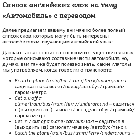
Список английских слов на тему
«Автомобиль» с переводом
Далее предлагаем вашему вниманию более полный
список слов, которые могут быть интересны
автолюбителям, изучающим английский язык:
Данная статья состоит в основном из существительных,
которые описывают составные части автомобиля, но,
думаю, вам также будет полезно знать, какие глаголы
мы употребляем, когда говорим о транспорте:
Board a plane
/
train
/
bus
/
tram
/
ferry
/
underground
–
садиться на самолет/поезд/автобус/трамвай/
паром/метро.
Get on
/
off a
plane
/
train
/
bus
/
tram
/
ferry
/
underground
– садиться
в (выходить из) самолет/поезд/автобус/трамвай/
паром/метро.
Get in
/
out of a plane
/
car
/
bus
/
taxi
– садиться в
(выходить из) самолет/машину/автобус/такси.
Catch the plane
/
train
/
bus
/
tram
/
ferry
/
underground
–