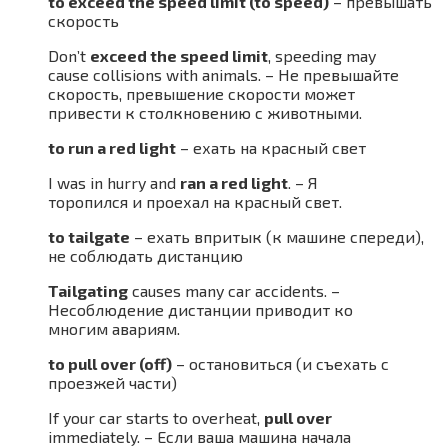
to exceed the speed limit (to speed)
– превышать
скорость
Don’t
exceed the speed limit
, speeding may
cause collisions with animals. – Не превышайте
скорость, превышение скорости может
привести к столкновению с животными.
to run a red light
– ехать на красный свет
I was in hurry and
ran a red light
. – Я
торопился и проехал на красный свет.
to tailgate
– ехать впритык (к машине спереди),
не соблюдать дистанцию
Tailgating
causes many car accidents. –
Несоблюдение дистанции приводит ко
многим авариям.
to pull over (off)
– остановиться (и съехать с
проезжей части)
If your car starts to overheat,
pull over
immediately. – Если ваша машина начала