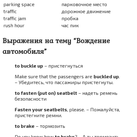
parking space
парковочное место
traffic
дорожное движение
traffic jam
пробка
rush hour
час пик
Выражения на тему “Вождение
автомобиля”
to buckle up
– пристегнуться
Make sure that the passengers are
buckled up
.
– Убедитесь, что пассажиры пристегнуты.
to fasten (put on) seatbelt
– надеть ремень
безопасности
Fasten your seatbelts
, please. – Пожалуйста,
пристегните ремни.
to brake
– тормозить
Do you know how
to brake
? – А ты тормозить