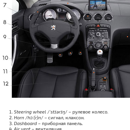
Steering wheel
/
ˈstɪərɪŋ
/ – рулевое колесо.
Horn
/
hɔː(r)n
/ – сигнал, клаксон.
Dashboard
– приборная панель.
Air vent
– вентиляция.