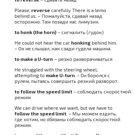
Please,
reverse
carefully. There is a lemo
behind us. – Пожалуйста, сдавай назад
осторожно. Там позади нас лимузин.
to honk (the horn)
– сигналить (гудок)
He could not hear the car
honking
behind him.
– Он не слышал, как сзади гудела машина.
to make a U-turn
– резко разворачиваться
He struggled with the steering wheel,
attempting to
make U-turn
. – Он боролся с
рулем, пытаясь совершить резкий разворот.
to follow the speed limit
– соблюдать скоростной
режим
We can drive where we want, but we have to
follow the speed limit
. – Мы можем ездить,
где хотим, но обязаны соблюдать скоростной
режим.