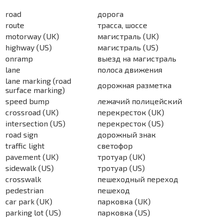
road
дорога
route
трасса, шоссе
motorway (UK)
магистраль (UK)
highway (US)
магистраль (US)
onramp
выезд на магистраль
lane
полоса движения
lane marking (road
дорожная разметка
surface marking)
speed bump
лежачий полицейский
crossroad (UK)
перекресток (UK)
intersection (US)
перекресток (US)
road sign
дорожный знак
traffic light
светофор
pavement (UK)
тротуар (UK)
sidewalk (US)
тротуар (US)
crosswalk
пешеходный переход
pedestrian
пешеход
car park (UK)
парковка (UK)
parking lot (US)
парковка (US)