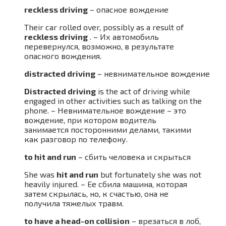
reckless driving
– опасное вождение
Their car rolled over, possibly as a result of
reckless driving
. – Их автомобиль
перевернулся, возможно, в результате
опасного вождения.
distracted driving
– невнимательное вождение
Distracted driving
is the act of driving while
engaged in other activities such as talking on the
phone. – Невнимательное вождение – это
вождение, при котором водитель
занимается посторонними делами, такими
как разговор по телефону.
to hit and run
– сбить человека и скрыться
She was
hit and run
but fortunately she was not
heavily injured. – Ее сбила машина, которая
затем скрылась, но, к счастью, она не
получила тяжелых травм.
to have a head-on collision
– врезаться в лоб,