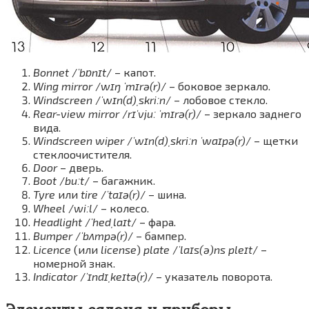
Bonnet
/
ˈbɒnɪt
/ – капот.
Wing mirror
/
wɪŋ ˈmɪrə(r)
/ – боковое зеркало.
Windscreen
/
ˈwɪn(d)ˌskriːn
/ – лобовое стекло.
Rear-view mirror
/
rɪˈvjuː ˈmɪrə(r)
/ – зеркало заднего
вида.
Windscreen wiper
/
ˈwɪn(d)ˌskriːn ˈwaɪpə(r)
/ – щетки
стеклоочистителя.
Door
– дверь.
Boot
/
buːt
/ – багажник.
Tyre
или
tire
/
ˈtaɪə(r)
/ – шина.
Wheel
/
wiːl
/ – колесо.
Headlight
/
ˈhedˌlaɪt
/ – фара.
Bumper
/
ˈbʌmpə(r)
/ – бампер.
Licence
(или
license
)
plate
/
ˈlaɪs(ə)ns pleɪt
/ –
номерной знак.
Indicator
/
ˈɪndɪˌkeɪtə(r)
/ – указатель поворота.