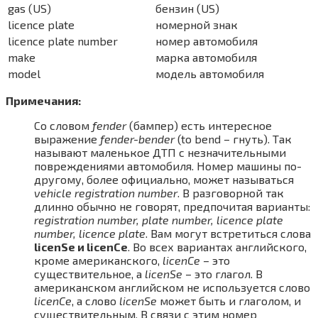
gas (US)
бензин (US)
licence plate
номерной знак
licence plate number
номер автомобиля
make
марка автомобиля
model
модель автомобиля
Примечания:
Со словом
fender
(бампер) есть интересное
выражение
fender-bender
(to bend – гнуть). Так
называют маленькое ДТП с незначительными
повреждениями автомобиля. Номер машины по-
другому, более официально, может называться
vehicle registration number
. В разговорной так
длинно обычно не говорят, предпочитая варианты:
registration number, plate number, licence plate
number, licence plate
. Вам могут встретиться слова
licenSe и licenCe
. Во всех вариантах английского,
кроме американского,
licenCe
– это
существительное, а
licenSe
– это глагол. В
американском английском не используется слово
licenCe
, а слово
licenSe
может быть и глаголом, и
существительным. В связи с этим номер