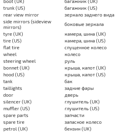
boot (UK)
багажник (UK)
trunk (US)
багажник (US)
rear view mirror
зеркало заднего вида
side mirrors (sideview
боковые зеркала
mirrors)
tyre (UK)
камера, шина (UK)
tire (US)
камера, шина (US)
flat tire
спущенное колесо
wheel
колесо
steering wheel
руль
bonnet (UK)
крыша, капот (UK)
hood (US)
крыша, капот (US)
tank
бак
taillights
задние фары
door
дверь
silencer (UK)
глушитель (UK)
muffler (US)
глушитель (US)
spare parts
запчасти
spare tire
запасное колесо
petrol (UK)
бензин (UK)