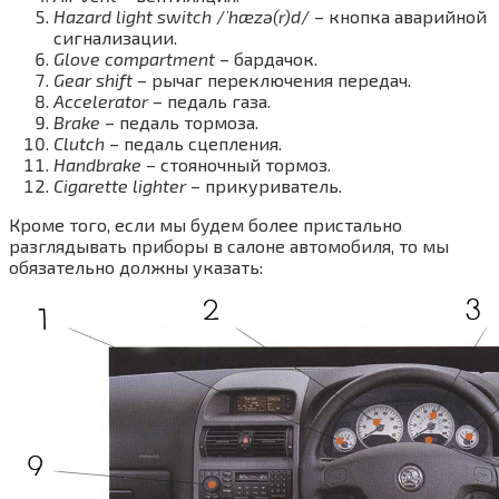
Hazard light switch
/
ˈhæzə(r)d
/ – кнопка аварийной
сигнализации.
Glove compartment
– бардачок.
Gear shift
– рычаг переключения передач.
Accelerator
– педаль газа.
Brake
– педаль тормоза.
Clutch
– педаль сцепления.
Handbrake
– стояночный тормоз.
Cigarette lighter
– прикуриватель.
Кроме того, если мы будем более пристально
разглядывать приборы в салоне автомобиля, то мы
обязательно должны указать: