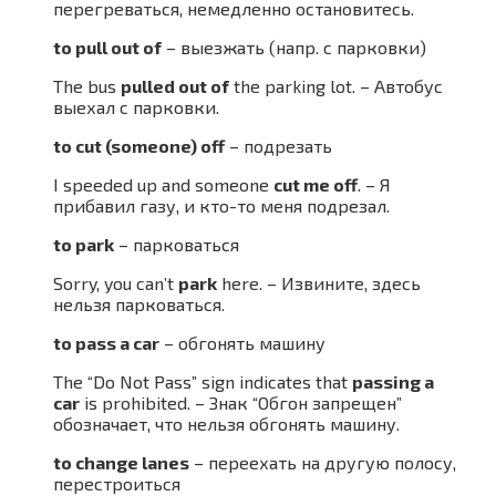
перегреваться, немедленно остановитесь.
to pull out of
– выезжать (напр. с парковки)
The bus
pulled out of
the parking lot. – Автобус
выехал с парковки.
to cut (someone) off
– подрезать
I speeded up and someone
cut me off
. – Я
прибавил газу, и кто-то меня подрезал.
to park
– парковаться
Sorry, you can’t
park
here. – Извините, здесь
нельзя парковаться.
to pass a car
– обгонять машину
The “Do Not Pass” sign indicates that
passing a
car
is prohibited. – Знак “Обгон запрещен”
обозначает, что нельзя обгонять машину.
to change lanes
– переехать на другую полосу,
перестроиться