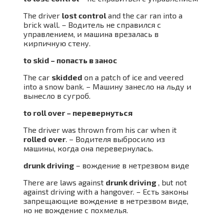
The driver
lost control
and the car ran into a
brick wall. – Водитель не справился с
управлением, и машина врезалась в
кирпичную стену.
to skid – попасть в занос
The car
skidded
on a patch of ice and veered
into a snow bank. – Машину занесло на льду и
вынесло в сугроб.
to roll over – перевернуться
The driver was thrown from his car when it
rolled
over
. – Водителя выбросило из
машины, когда она перевернулась.
drunk driving
– вождение в нетрезвом виде
There are laws against
drunk driving
, but not
against driving with a hangover. – Есть законы
запрещающие вождение в нетрезвом виде,
но не вождение с похмелья.