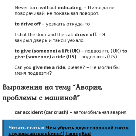
Never turn without
indicating
. – Никогда не
поворачивай, не показывая поворот.
to drive off
– уезжать откуда-то
I shut the door and the cab
drove off
. – Я
закрыл дверь и такси уехало.
to give (someone) a lift (UK)
– подвозить (UK)
to
give (someone) a ride (US)
– подвозить (US)
Can you
give me a ride
, please? – Не могли бы
меня подвезти?
Выражения на тему “Авария,
проблемы с машиной”
car accident (car crush)
– автомобильная авария
Читать статью
Чем убрать двухсторонний скотч
с кузова автомобиля? | TuningKod