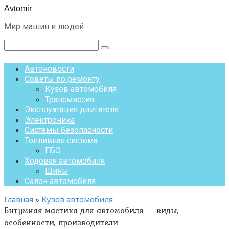
Перейти
Avtomir
к
Мир машин и людей
контенту
Поиск:
Автоновости
Советы по ремонту
Кузов автомобиля
Трансмиссия
Эксплуатация двигателя
Электроника
Системы безопасности
Топливная система
ГБО
Ходовая автомобиля
Шины
Салон автомобиля
Главная
»
Кузов автомобиля
Битумная мастика для автомобиля — виды,
особенности, производители