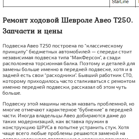
Ремонт ходовой Шевроле Авео Т250.
Запчасти и цены
Подвеска Авео Т250 построена по “классическому
принципу” бюджетных автомобилей — спереди стоит
независимая подвеска типа “МакФерсон”, а сзади
расположена торсионная балка. Поэтому и деталей для
замены больше именно в передней подвеске, хотя и в
задней есть свои “расходники”. Бывший работник СТО,
которому приходилось часто сталкиваться с ремонтом
именно передней подвески, рассказал об этом чуть
больше.
Подвеску этой машины нельзя назвать проблемной, но
многие отмечают характерное “бубнение” в передней
части. Иногда владельцы Авео добираются даже до
таких модернизаций, как вставка пружин в
конструкцию ШРУСа в попытке устранить стук. Хотя
чаще всего любые проблемы решаются заменой на
детали надежного поставщика с хорошим ресурсом