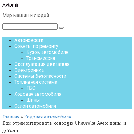
Перейти
Avtomir
к
Мир машин и людей
контенту
Поиск:
Автоновости
Советы по ремонту
Кузов автомобиля
Трансмиссия
Эксплуатация двигателя
Электроника
Системы безопасности
Топливная система
ГБО
Ходовая автомобиля
Шины
Салон автомобиля
Главная
»
Ходовая автомобиля
Как отремонтировать ходовую Chevrolet Aveo: цены и
детали