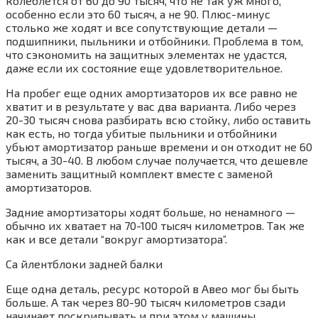
колеблется от 60 до 90 тысяч, что не так уж много,
особенно если это 60 тысяч, а не 90. Плюс-минус
столько же ходят и все сопутствующие детали —
подшипники, пыльники и отбойники. Проблема в том,
что сэкономить на защитных элементах не удастся,
даже если их состояние еще удовлетворительное.
На пробег еще одних амортизаторов их все равно не
хватит и в результате у вас два варианта. Либо через
20-30 тысяч снова разбирать всю стойку, либо оставить
как есть, но тогда убитые пыльники и отбойники
убьют амортизатор раньше времени и он отходит не 60
тысяч, а 30-40. В любом случае получается, что дешевле
заменить защитный комплект вместе с заменой
амортизаторов.
Задние амортизаторы ходят больше, но ненамного —
обычно их хватает на 70-100 тысяч километров. Так же
как и все детали “вокруг амортизатора”.
Са йлентблоки задней балки
Еще одна деталь, ресурс которой в Авео мог бы быть
больше. А так через 80-90 тысяч километров сзади
начинает поскрипывать и при этом у машины