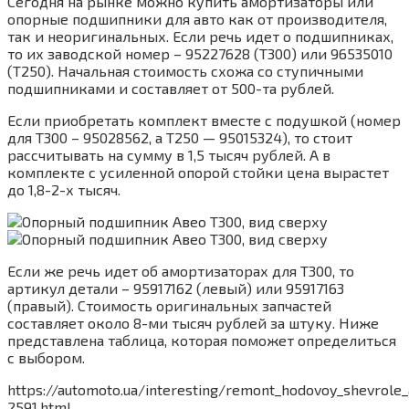
Сегодня на рынке можно купить амортизаторы или
опорные подшипники для авто как от производителя,
так и неоригинальных. Если речь идет о подшипниках,
то их заводской номер – 95227628 (T300) или 96535010
(Т250). Начальная стоимость схожа со ступичными
подшипниками и составляет от 500-та рублей.
Если приобретать комплект вместе с подушкой (номер
для T300 – 95028562, а Т250 — 95015324), то стоит
рассчитывать на сумму в 1,5 тысяч рублей. А в
комплекте с усиленной опорой стойки цена вырастет
до 1,8-2-х тысяч.
Если же речь идет об амортизаторах для T300, то
артикул детали – 95917162 (левый) или 95917163
(правый). Стоимость оригинальных запчастей
составляет около 8-ми тысяч рублей за штуку. Ниже
представлена таблица, которая поможет определиться
с выбором.
https://automoto.ua/interesting/remont_hodovoy_shevrole_
2591.html