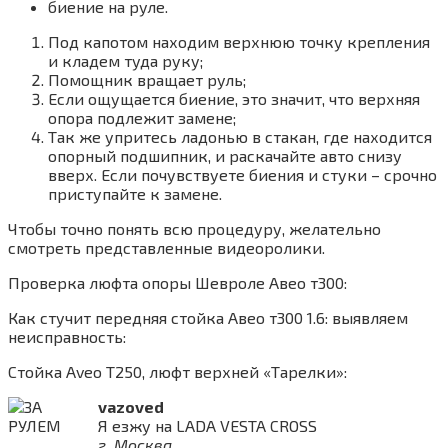
биение на руле.
Под капотом находим верхнюю точку крепления
и кладем туда руку;
Помощник вращает руль;
Если ощущается биение, это значит, что верхняя
опора подлежит замене;
Так же упритесь ладонью в стакан, где находится
опорный подшипник, и раскачайте авто снизу
вверх. Если почувствуете биения и стуки – срочно
приступайте к замене.
Чтобы точно понять всю процедуру, желательно
смотреть представленные видеоролики.
Проверка люфта опоры Шевроле Авео т300:
Как стучит передняя стойка Авео т300 1.6: выявляем
неисправность:
Стойка Aveo Т250, люфт верхней «Тарелки»:
vazoved
Я езжу на LADA VESTA CROSS
г. Москва