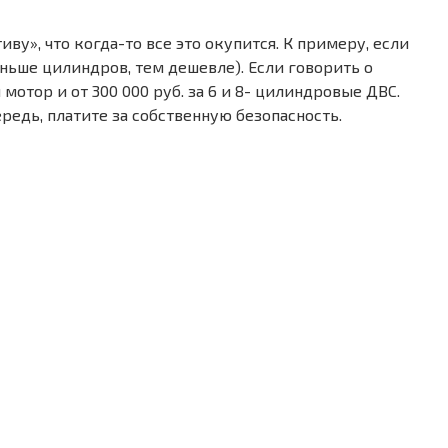
ву», что когда-то все это окупится. К примеру, если
меньше цилиндров, тем дешевле). Если говорить о
отор и от 300 000 руб. за 6 и 8- цилиндровые ДВС.
едь, платите за собственную безопасность.