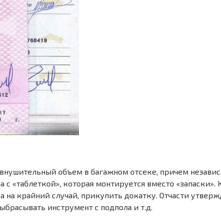
т внушительный объем в багажном отсеке, причем незави
с «таблеткой», которая монтируется вместо «запаски». К
а на крайний случай, прикупить докатку. Отчасти утвержд
ыбрасывать инструмент с подпола и т.д.