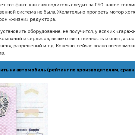
ет тот факт, как сам водитель следит за ГБО, какое топ
венной система не была. Желательно прогреть мотор хотя
срок «жизни» редуктора.
 установить оборудование, не получится, у всяких «гара
 компаний и сервисов, выше ответственность и опыт, а со
ек», разрешений и т.д. Конечно, сейчас полно всевозможн
в.
вить на автомобиль (рейтинг по производителям, сравн