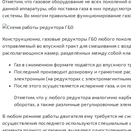
Отметим, что газовое оборудование не всех поколений 
данной аппаратуры, ибо поставка газа в них предусмот
системы. Во многом правильное функционирование газов
Конструкционно, газовые редукторы ГБО любого поколе
отправляемый во впускной тракт для смешивания с возд
располагающихся камер, разделённых между собой клап
Газ в сжиженном формате подаётся до впускного т
Последний производит дозировку и грамотное рас
электронным (на редукторах с электромагнитными
После этого осуществляется испарение газа, и он п
Отметим, что у любого редуктора аналогично карб
оборотах, а также различные регулировочные элем
В любом режиме работы двигателя ему требуется не сж
осуществления последнего используются специальные ис
момента полного испарения, выделяют одноступенчатые,