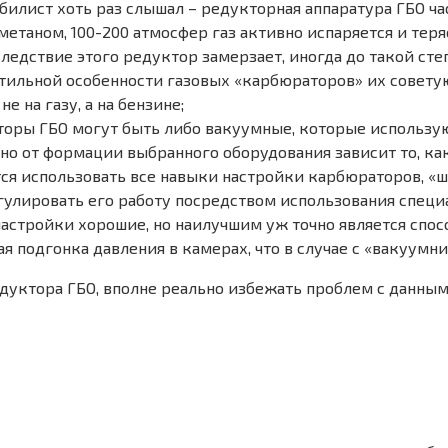
лист хоть раз слышал – редукторная аппаратура ГБО час
с метаном, 100-200 атмосфер газ активно испаряется и тер
едствие этого редуктор замерзает, иногда до такой степ
тильной особенности газовых «карбюраторов» их совету
 на газу, а на бензине;
кторы ГБО могут быть либо вакуумные, которые использу
 от формации выбранного оборудования зависит то, как 
я использовать все навыки настройки карбюраторов, «ш
егулировать его работу посредством использования спец
настройки хорошие, но наилучшим уж точно является спос
 подгонка давления в камерах, что в случае с «вакуумн
уктора ГБО, вполне реально избежать проблем с данным 