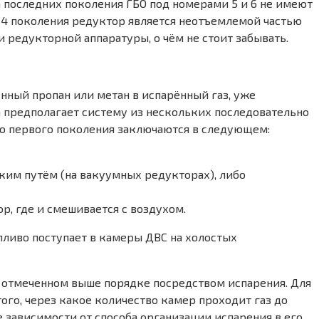
а последних поколения ГБО под номерами 5 и 6 не имеют
1-4 поколения редуктор является неотъемлемой частью
 редукторной аппаратуры, о чём не стоит забывать.
нный пропан или метан в испарённый газ, уже
а предполагает систему из нескольких последовательно
о первого поколения заключаются в следующем:
ким путём (на вакуумных редукторах), либо
ор, где и смешивается с воздухом.
пливо поступает в камеры ДВС на холостых
в отмеченном выше порядке посредством испарения. Для
го, через какое количество камер проходит газ до
 зависимости от способа организации испарения в его