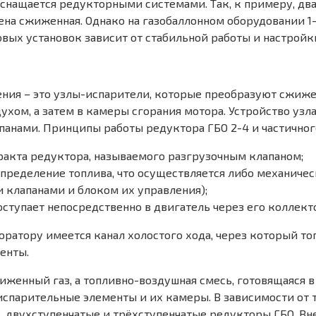
оснащается редукторными системами. Так, к примеру, дв
рена сжиженная. Однако на газобаллонном оборудовании 
ых установок зависит от стабильной работы и настройки
ния – это узлы-испарители, которые преобразуют сжиже
ухом, а затем в камеры сгорания мотора. Устройство узл
анами. Принципы работы редуктора ГБО 2-4 и частичног
ракта редуктора, называемого разгрузочным клапаном;
пределение топлива, что осуществляется либо механичес
 клапанами и блоком их управления);
оступает непосредственно в двигатель через его коллект
юратору имеется канал холостого хода, через который то
енты.
иженный газ, а топливно-воздушная смесь, готовящаяся 
парительные элементы и их камеры. В зависимости от то
 двухступенчатые и трёхступенчатые редукторы ГБО. Вне