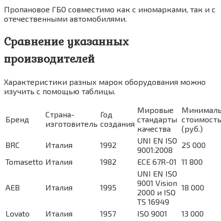
Пропановое ГБО совместимо как с иномарками, так и с
отечественными автомобилями.
Сравнение указанных
производителей
Характеристики разных марок оборудования можно
изучить с помощью таблицы.
Мировые
Минималь
Страна-
Год
Бренд
стандарты
стоимост
изготовитель
создания
качества
(руб.)
UNI EN ISO
BRC
Италия
1992
25 000
9001:2008
Tomasetto
Италия
1982
ECE 67R-01
11 800
UNI EN ISO
9001 Vision
AEB
Италия
1995
18 000
2000 и ISO
TS 16949
Lovato
Италия
1957
ISO 9001
13 000