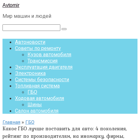
Перейти
Avtomir
к
Мир машин и людей
контенту
Поиск:
Автоновости
Советы по ремонту
Кузов автомобиля
Трансмиссия
Эксплуатация двигателя
Электроника
Системы безопасности
Топливная система
ГБО
Ходовая автомобиля
Шины
Салон автомобиля
Главная
»
ГБО
Какое ГБО лучше поставить для авто: 4 поколения,
рейтинг по производителям, на иномарку, фирмы,